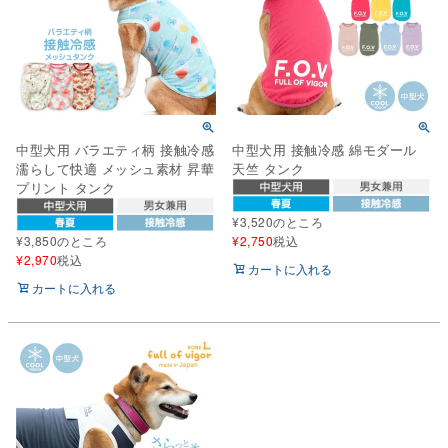
中型犬用 バラエティ柄 接触冷感
中型犬用 接触冷感 綿モダール
濡らして快適 メッシュ素材 昇華
天竺 タンク
プリント タンク
¥
3,520
のところ
¥
3,850
のところ
¥
2,750
税込
¥
2,970
税込
カートに入れる
カートに入れる