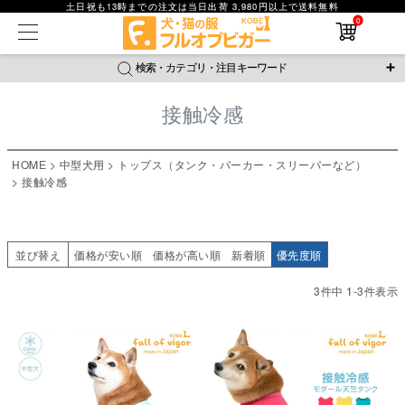
土日祝も13時までの注文は当日出荷 3,980円以上で送料無料
在庫なし商品
0
在庫なし商品を表示しない
検索・カテゴリ・注目キーワード
商品番号
接触冷感
＼注目ワード／
並び順
ジャージ
防蚊
腹巻
撥水レイン
ラッシュガード
HOME
中型犬用
トップス（タンク・パーカー・スリーパーなど）
新着順
接触冷感
おそろコーデ
背中開きアイテム
接触冷感
価格が安い順
価格が高い順
新作アイテム
レビュー数順
返品・交換について
ご利用ガイド
検索
並び替え
価格が安い順
価格が高い順
新着順
優先度順
3
件中
1
-
3
件表示