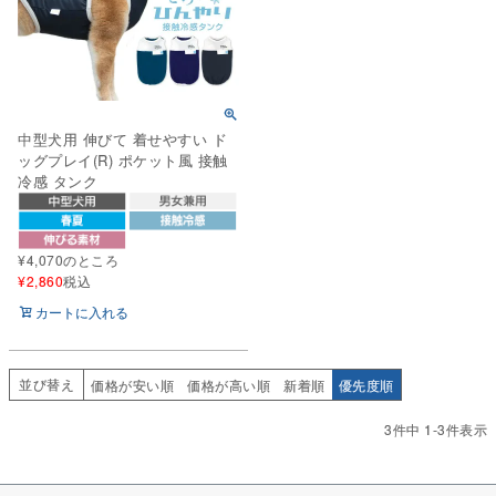
中型犬用 伸びて 着せやすい ド
ッグプレイ(R) ポケット風 接触
冷感 タンク
¥
4,070
のところ
¥
2,860
税込
カートに入れる
並び替え
価格が安い順
価格が高い順
新着順
優先度順
3
件中
1
-
3
件表示