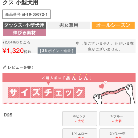
クス 小型犬用
この高いストレッチ性により、ワンちゃんのストレスを軽くします。
動きやすさと快適な着用感を実現するため、伸縮性にこだわった素材を厳選
しています。
商品番号
ol-19-05072-1
●本体：40ベア天竺(綿94%・ポリウレタン6%)
●部分使い：40スパンテレコ(綿95%・ポリウレタン5%)
●日本製：MADE IN JAPAN
●伸縮性(5段階)：5
¥
2,640
のところ
申し訳ございません。ただいま在
●厚さ(5段階)：2
¥
1,320
庫がございません。
[
36
ポイント進呈 ]
税込
●お洗濯について：手洗い又は、洗濯ネットを使用。アイロンは、当て布を
して中温。 ファスナー・ボタン・面テープがある商品は、しっかり止めた状
態で洗濯をしてください
レビューを書く
国内の縫製工場と連携して、一つひとつ丁寧に仕上げています。心地よい着
心地をお楽しみください。
対象犬種
カニンヘン・ミニチュアダックス、ダックスフンド、シーズー、チワワ、パ
ピヨン、ポメラニアン、マルチーズ、トイプードル、ミニチュアシュナウザ
ー、ヨークシャーテリアなど
D2S
6/ピンク
7/ブルー
× 売切
× 売切
8/イエロー
13/グレー杢