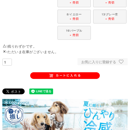
× 売切
× 売切
8/イエロー
13/グレー杢
× 売切
× 売切
16/パープル
× 売切
△
残りわずかです。
✕
ただいま在庫がございません。
お気に入りに登録する