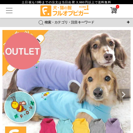
土日祝も13時までの注文は当日出荷 3,980円以上で送料無料
0
在庫なし商品
在庫なし商品を表示しない
検索・カテゴリ・注目キーワード
商品番号
＼注目ワード／
ジャージ
防蚊
腹巻
撥水レイン
ラッシュガード
並び順
接触冷感
おそろコーデ
背中開きアイテム
新着順
新作アイテム
価格が安い順
価格が高い順
レビュー数順
返品・交換について
ご利用ガイド
検索
詳細検索