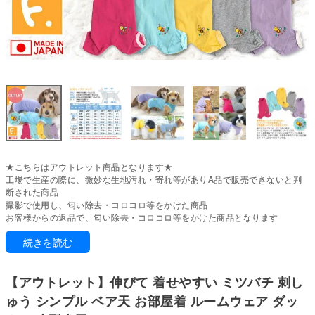
★こちらはアウトレット商品となります★
工場で生産の際に、微妙な生地汚れ・寄れ等がありA品で販売できないと判
断された商品
撮影で使用し、匂い除去・コロコロ等をかけた商品
お客様からの返品で、匂い除去・コロコロ等をかけた商品となります
続きを読む
ぽっちゃり体型でもしっかりフィット。
驚くほど伸縮性が高く、体にやさしく寄り添います。締めつけ感がなく快適
な着心地で、動きやすさも十分に保っています。
【アウトレット】伸びて 着せやすい ミツバチ 刺し
ベア天竺は、綿とポリウレタンを混合することで優れた伸縮性を持ち、体に
ゅう シンプル ベア天 お部屋着 ルームウェア ダッ
フィットする特長があります。