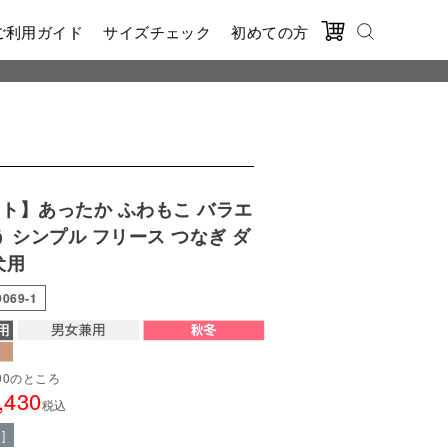
ご利用ガイド
サイズチェック
初めての方
ト】あったか ふわもこ バラエ
う シンプル フリース つなぎ ダ
犬用
9069-1
90
のところ
,430
税込
]