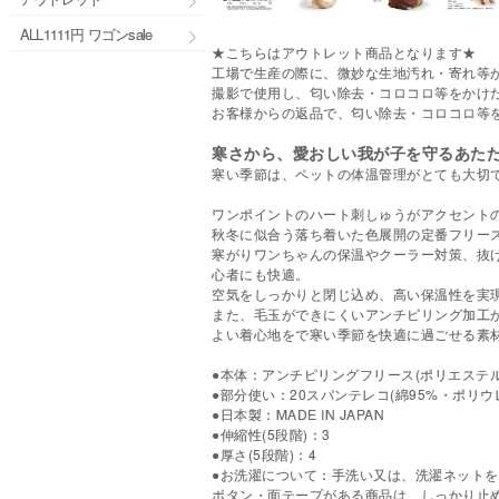
ALL1111円 ワゴンsale
★こちらはアウトレット商品となります★
工場で生産の際に、微妙な生地汚れ・寄れ等
撮影で使用し、匂い除去・コロコロ等をかけ
お客様からの返品で、匂い除去・コロコロ等
寒さから、愛おしい我が子を守るあた
寒い季節は、ペットの体温管理がとても大切
ワンポイントのハート刺しゅうがアクセント
秋冬に似合う落ち着いた色展開の定番フリー
寒がりワンちゃんの保温やクーラー対策、抜
心者にも快適。
空気をしっかりと閉じ込め、高い保温性を実
また、毛玉ができにくいアンチピリング加工
よい着心地をで寒い季節を快適に過ごせる素
●本体：アンチピリングフリース(ポリエステル1
●部分使い：20スパンテレコ(綿95%・ポリウ
●日本製：MADE IN JAPAN
●伸縮性(5段階)：3
●厚さ(5段階)：4
●お洗濯について：手洗い又は、洗濯ネットを
ボタン・面テープがある商品は、しっかり止