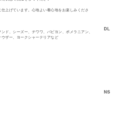
に仕上げています。心地よい着心地をお楽しみくださ
DL
フンド、シーズー、チワワ、パピヨン、ポメラニアン、
ナウザー、ヨークシャーテリアなど
NS