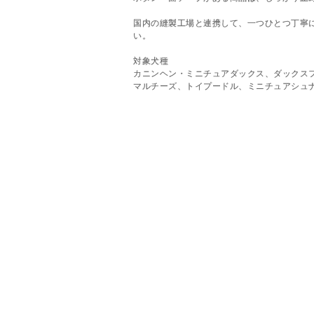
国内の縫製工場と連携して、一つひとつ丁寧
い。
対象犬種
カニンヘン・ミニチュアダックス、ダックス
マルチーズ、トイプードル、ミニチュアシュ