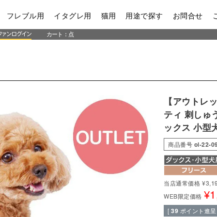
フレブル用
イタグレ用
猫用
用途で探す
お問合せ
カート：
点
【アウトレッ
ティ 刺しゅ
ックス 小型
商品番号
ol-22-0
当店通常価格
¥
3,1
¥
1
WEB限定価格
[
39
ポイント進呈 