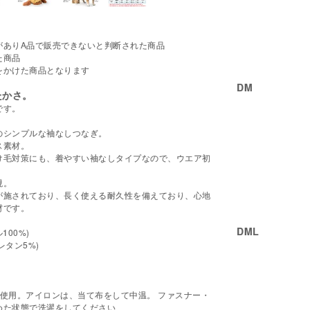
がありA品で販売できないと判断された商品
た商品
をかけた商品となります
DM
たかさ。
です。
のシンプルな袖なしつなぎ。
ス素材。
け毛対策にも、着やすい袖なしタイプなので、ウエア初
現。
が施されており、長く使える耐久性を備えており、心地
材です。
DML
00%)
レタン5%)
使用。アイロンは、当て布をして中温。 ファスナー・
めた状態で洗濯をしてください