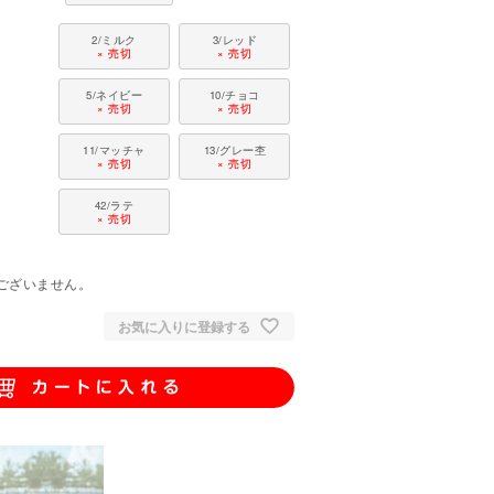
2/ミルク
3/レッド
× 売切
× 売切
5/ネイビー
10/チョコ
× 売切
× 売切
11/マッチャ
13/グレー杢
× 売切
× 売切
42/ラテ
× 売切
。
ございません。
お気に入りに登録する