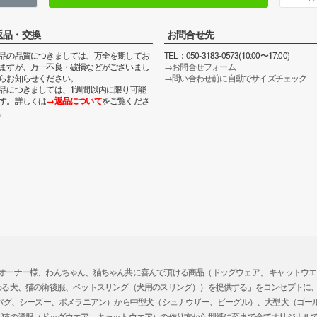
返品・交換
お問合せ先
品の品質につきましては、万全を期してお
TEL：050-3183-0573(10:00〜17:00)
ますが、万一不良・破損などがございまし
→お問合せフォーム
らお知らせください。
→問い合わせ前に自動でサイズチェック
品につきましては、1週間以内に限り可能
す。詳しくは
→返品について
をご覧くださ
。
ガー）では、「オーナー様、わんちゃん、猫ちゃん共に喜んで頂ける商品（ドッグウェア、 キャッ
わる犬、猫の術後服、ペットスリング（犬用のスリング））を提供する」をコンセプトに
、パグ、シーズー、ポメラニアン）から中型犬（シュナウザー、ビーグル）、大型犬（ゴー
、猫の洋服（ドッグウエア、キャットウエア）の作り方から型紙に至まで全てオリジナル