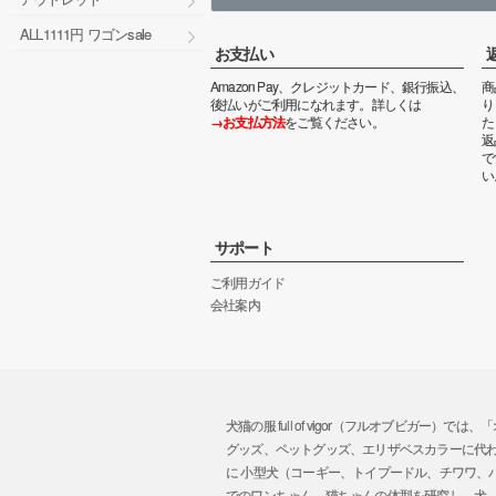
ALL1111円 ワゴンsale
お支払い
Amazon Pay、クレジットカード、銀行振込、
商
後払いがご利用になれます。詳しくは
り
→お支払方法
をご覧ください。
た
返
で
い
サポート
ご利用ガイド
会社案内
犬猫の服 full of vigor（フルオブビ
グッズ、ペットグッズ、エリザベスカラーに代
に 小型犬（コーギー、トイプードル、チワワ
でのワンちゃん、猫ちゃんの体型を研究し、犬