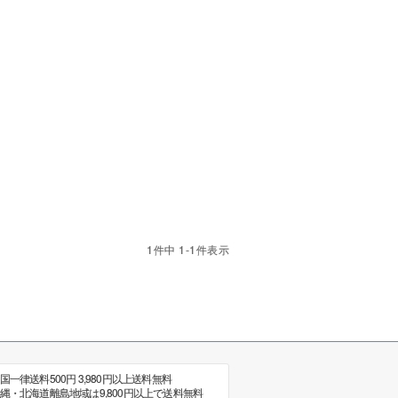
1
件中
1
-
1
件表示
国一律送料500円 3,980円以上送料無料
縄・北海道離島地域は9,800円以上で送料無料