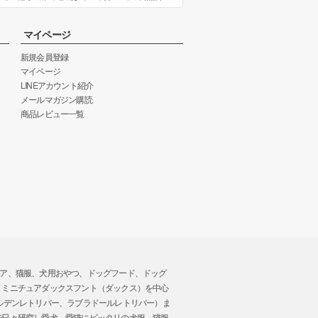
マイページ
新規会員登録
マイページ
LINEアカウント紹介
メールマガジン購読
商品レビュー一覧
トウエア、猫服、犬用おやつ、ドッグフード、ドッグ
、ミニチュアダックスフント（ダックス）を中心
ルデンレトリバー、ラブラドールレトリバー）ま
で日々研究し愛犬、愛猫にピッタリの犬服、猫服