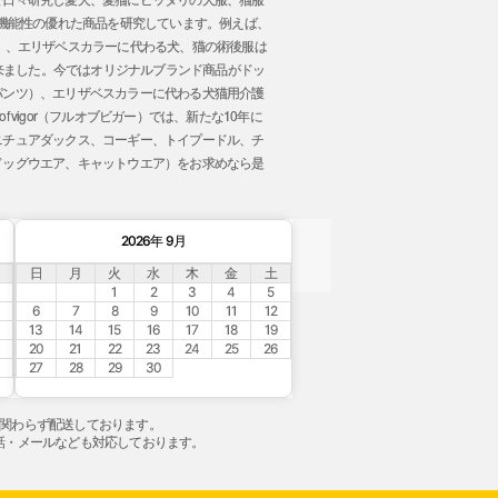
 機能性の優れた商品を研究しています。例えば、
」、エリザベスカラーに代わる犬、猫の術後服は
事が出来ました。今ではオリジナルブランド商品がドッ
パンツ）、エリザベスカラーに代わる犬猫用介護
vigor（フルオブビガー）では、新たな10年に
ニチュアダックス、コーギー、トイプードル、チ
ドッグウエア、キャットウエア）をお求めなら是
。
2026年 9月
日
月
火
水
木
金
土
1
2
3
4
5
6
7
8
9
10
11
12
13
14
15
16
17
18
19
20
21
22
23
24
25
26
27
28
29
30
祝関わらず配送しております。
0は電話・メールなども対応しております。