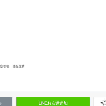
新着順
優先度順
全
LINEお友達追加
ト
沖