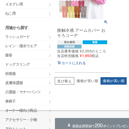
イタグレ用
ねこ用
用途から探す
接触冷感 アームカバー お
そろコーデ
ラッシュガード
レイン・撥水ウエア
当店通常価格
¥
2,200
のところ
腹巻
当店特別価格
¥
1,650
税込
カートに入れる
ドッグスリング
術後服
価格が安い順
価格が高い順
並び替え
皮膚保護服
介護服・マナーパンツ
車椅子
オーナー様向け商品
アクセサリー・小物
200
新規会員登録で
ポイントプレゼン
アウトレット