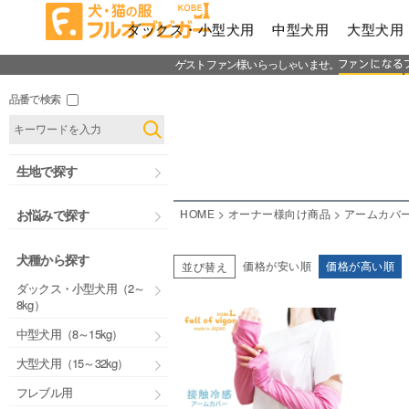
ダックス・小型犬用
中型犬用
大型犬用
ゲストファン様いらっしゃいませ。
品番で検索
生地で探す
HOME
オーナー様向け商品
アームカバ
お悩みで探す
犬種から探す
価格が安い順
価格が高い順
並び替え
ダックス・小型犬用（2～
8kg）
中型犬用（8～15kg）
大型犬用（15～32kg）
フレブル用