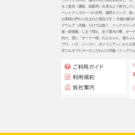
をご提供（通販、卸販売）出来るよう努力してい
ペットグッズの一つの犬用、猫用スリング、抱
お客様の声から生まれた商品です！ 犬猫の服 ful
グウェア（犬服）だけでは無く、ドッグスリン
服・術後服、にまで増え、全て愛犬の事、オーナー様
向け、更に「オーナー様、わんちゃん、猫ちゃ
ワワ、パグ、シーズー、ポメラニアン）から大
非フルオブビガーのこだわりの洋服（ドッグウ