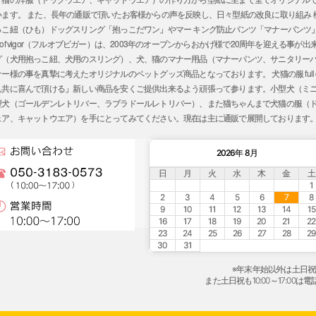
ます。 また、長年の通販で頂いたお客様からの声を反映し、日々型紙の改良に取り組み
っこ紐（ひも）ドッグスリング「抱っこだワン」やマー キング防止パンツ「マナーパンツ
l of vigor（フルオブビガー）は、2003年のオープンからおかげ様で20周年を迎える
グ（犬用抱っこ紐、犬用のスリング）、犬、猫のマナー用品（マナーパンツ、サニタリー
の事を真摯に考えたオリジナルのペットグッズ商品となっております。 犬猫の服 full of 
ん共に喜んで頂ける」新しい商品を安くご提供出来るよう頑張って参ります。小型犬（ミ
型犬（ゴールデンレトリバー、ラブラドールレトリバー）、また猫ちゃんまで犬猫の服（
ェア、キャットウエア）を手にとってみてください。現在は主に通販で展開しております
2026年 8月
日
月
火
水
木
金
土
1
2
3
4
5
6
7
8
9
10
11
12
13
14
15
16
17
18
19
20
21
22
23
24
25
26
27
28
29
30
31
※年末年始以外は土日
また土日祝も10:00～17:0