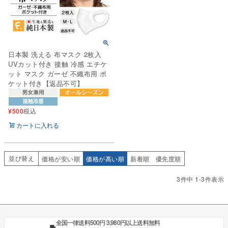
日本製 洗える 布マスク 2枚入
UVカット付き 接触 冷感 エチケ
ット マスク ガーゼ 不織布用 ポ
ケット付き【返品不可】
¥
500
税込
カートに入れる
並び替え
価格が安い順
価格が高い順
新着順
優先度順
3
件中
1
-
3
件表示
全国一律送料500円 3,980円以上送料無料