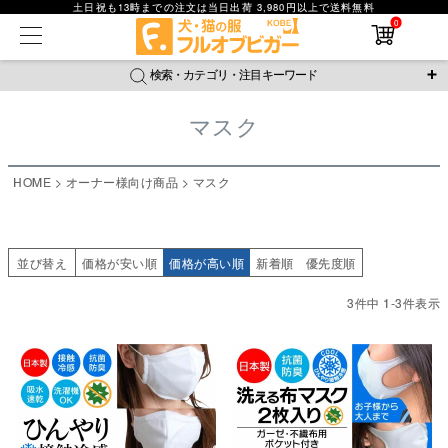
土日祝も13時までの注文は当日出荷 3,980円以上で送料無料
在庫なし商品
0
在庫なし商品を表示しない
検索・カテゴリ・注目キーワード
商品番号
マスク
＼注目ワード／
並び順
ジャージ
防蚊
腹巻
撥水レイン
ラッシュガード
HOME
オーナー様向け商品
マスク
新着順
接触冷感
おそろコーデ
背中開きアイテム
価格が安い順
価格が高い順
新作アイテム
レビュー数順
並び替え
価格が安い順
価格が高い順
新着順
優先度順
返品・交換について
ご利用ガイド
検索
3
件中
1
-
3
件表示