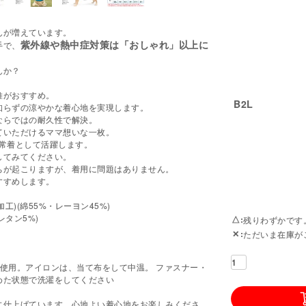
んが増えています。
紫外線や熱中症対策は「おしゃれ」以上に
手で、
んか？
維がおすすめ。
B2L
知らずの涼やかな着心地を実現します。
ならではの耐久性で解決。
ていただけるママ想いな一枚。
常着として活躍します。
してみてください。
ちが起こりますが、着用に問題はありません。
すすめします。
工)(綿55%・レーヨン45%)
レタン5%)
△
残りわずかです
✕
ただいま在庫が
使用。アイロンは、当て布をして中温。 ファスナー・
めた状態で洗濯をしてください
に仕上げています。心地よい着心地をお楽しみくださ