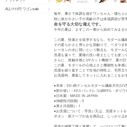
ALL1111円 ワゴンsale
毎年、暑さで体調を崩すワンちゃん・猫ちゃ
特に体が小さい子や高齢の子は体温調節が苦
命を守る大切な備えです。
今年の夏は、まずこの一着から始めてみませ
この夏、快適さを追求するなら、モダール繊
その柔らかさと滑らかな肌触りで、ベタつき
レーヨンの水に弱いという難点も、モダール
洗濯も楽々で、夏場の洗い替えとしても使っ
さらに、接触冷感とUVカット機能で、夏の日
この夏、モダールの心地よさと機能性を体感
洗濯を繰り返すことで生地の特性上、毛羽立
お洗濯時、裏返してネットに入れることをお
●本体：30/-綿テンセルモダール繊維天竺(UV加
●部分使い：40スパンテレコ(綿95%・ポリウ
●日本製：MADE IN JAPAN
●伸縮性(5段階)：3
●厚さ(5段階)：1
●お洗濯について：手洗い又は、洗濯ネットを
ボタン・面テープがある商品は、しっかり止
国内の縫製工場と連携して、一つひとつ丁寧