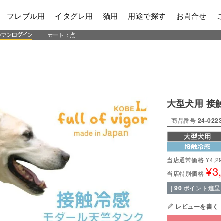
フレブル用
イタグレ用
猫用
用途で探す
お問合せ
カート：
点
大型犬用 接
商品番号
24-022
当店通常価格
¥
4,2
¥
3
当店特別価格
[
90
ポイント進呈 
レビューを書く