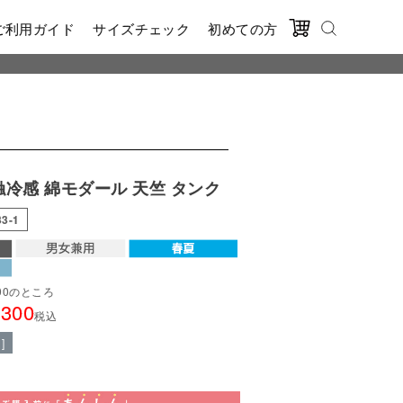
ご利用ガイド
サイズチェック
初めての方
触冷感 綿モダール 天竺 タンク
33-1
90
のところ
,300
税込
]