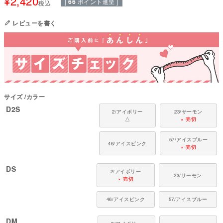
¥
2,420
[
66
ポイント進呈 ]
税込
●伸縮性(5段階)：5
●厚さ(5段階)：1
レビューを書く
●お洗濯について：手洗い又は、洗濯ネットを使用。
アイロン・乾燥機は使用しないでください。
柄のプリントは高温で気化したインクを生地に染み込ませる方法であるた
め、高温多湿での取り扱いにはご注意ください。プリントの色褪せの原因と
なります。日陰吊り干しをおすすめ致します。
他の衣類への移染が気になるお客様は淡色衣類とのお洗濯はお避け下さい。
国内の縫製工場と連携して、一つひとつ丁寧に仕上げています。心地よい着
サイズ
カラー
心地をお楽しみください。
対象犬種：
D2S
2/アイボリー
23/サーモン
カニンヘン・ミニチュアダックス、ダックスフンド、シーズー、チワワ、パ
△
× 売切
ピヨン、ポメラニアン、マルチーズ、トイプードル、ミニチュアシュナウザ
ー、ヨークシャーテリアなど
57/アイスブルー
46/アイスピンク
× 売切
DS
2/アイボリー
23/サーモン
× 売切
46/アイスピンク
57/アイスブルー
DM