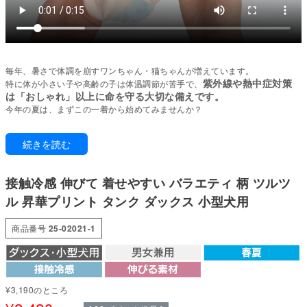
毎年、暑さで体調を崩すワンちゃん・猫ちゃんが増えています。
紫外線や熱中症対策
特に体が小さい子や高齢の子は体温調節が苦手で、
は「おしゃれ」以上に命を守る大切な備えです。
今年の夏は、まずこの一着から始めてみませんか？
ぽっちゃり体型でもしっかりフィット。
続きを読む
驚くほど伸縮性が高く、体にやさしく寄り添います。締めつけ感がなく快適
な着心地で、動きやすさも十分に保っています。
接触冷感 伸びて 着せやすい バラエティ 柄 ツルツ
暑い日でも外で遊びたいワンちゃんや
室内でも冷房では冷えすぎる子の体温調節のサポートの一環として。
ル 昇華プリント タンク ダックス 小型犬用
触れるとひんやり心地よい接触冷感に加え、抗菌防臭・UVカット・吸水速乾
機能を備えた多機能素材を使用。
商品番号
25-02021-1
ジメジメした季節の気になるニオイや不快感を緩和します。
軽くて柔らか・伸縮性の高い生地で動きやすく、暑い時期も快適に。
オリジナル柄が可愛く、機能性とデザイン性を兼ね備えた一枚です。
●本体：FREEZEFIT(ポリエステル83%・ポリウレタン17%)
¥
3,190
のところ
●部分使い：40スパンテレコ(綿95%・ポリウレタン5%)
●日本製：MADE IN JAPAN