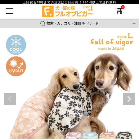
土日祝も13時までの注文は当日出荷 3,980円以上で送料無料
0
在庫なし商品
在庫なし商品を表示しない
検索・カテゴリ・注目キーワード
商品番号
＼注目ワード／
ジャージ
防蚊
腹巻
撥水レイン
ラッシュガード
並び順
接触冷感
おそろコーデ
背中開きアイテム
新着順
新作アイテム
価格が安い順
価格が高い順
レビュー数順
返品・交換について
ご利用ガイド
検索
詳細検索