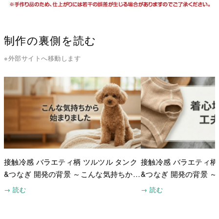
制作の裏側を読む
※外部サイトへ移動します
接触冷感 バラエティ柄 ツルツル タンク
接触冷感 バラエティ柄
&つなぎ 開発の背景 ～こんな気持ちから
&つなぎ 開発の背景 
始まりました～
夫したこと～
→ 読む
→ 読む