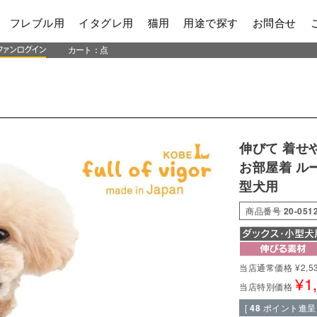
フレブル用
イタグレ用
猫用
用途で探す
お問合せ
カート：
点
伸びて 着せ
お部屋着 ル
型犬用
商品番号
20-051
当店通常価格
¥
2,5
¥
1
当店特別価格
[
48
ポイント進呈 