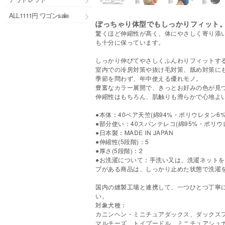
ALL1111円 ワゴンsale
ぽっちゃり体型でもしっかりフィット
驚くほど伸縮性が高く、体にやさしく寄り添
も十分に保っています。
しっかり伸びてやさしくふんわりフィットす
室内での冷房対策や抜け毛対策、舐め対策に
季節を問わず、年中使える優れモノ。
豊富なカラー展開で、きっとお好みの色が見
伸縮性はもちろん、肌触りも滑らかで心地よ
●本体：40ベア天竺(綿94%・ポリウレタン6%
●部分使い：40スパンテレコ(綿95%・ポリウ
●日本製：MADE IN JAPAN
●伸縮性(5段階)：5
●厚さ(5段階)：2
●お洗濯について：手洗い又は、洗濯ネット
プがある商品は、しっかり止めた状態で洗濯
国内の縫製工場と連携して、一つひとつ丁寧
い。
対象犬種：
カニンヘン・ミニチュアダックス、ダックス
マルチーズ、トイプードル、ミニチュアシュ