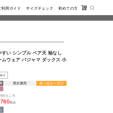
ご利用ガイド
サイズチェック
初めての方
やすい シンプル ベア天 袖なし
ームウェア パジャマ ダックス 小
20-1
30
のところ
,760
税込
]