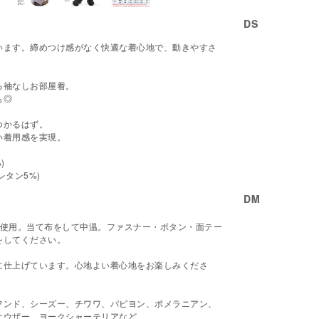
DS
。
います。締めつけ感がなく快適な着心地で、動きやすさ
る袖なしお部屋着。
も◎
つかるはず。
い着用感を実現。
)
レタン5%)
DM
を使用。当て布をして中温。ファスナー・ボタン・面テー
をしてください。
に仕上げています。心地よい着心地をお楽しみくださ
フンド、シーズー、チワワ、パピヨン、ポメラニアン、
ナウザー、ヨークシャーテリアなど