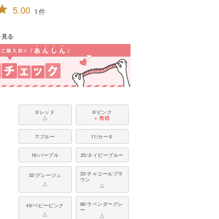
5.00
1
を見る
3/レッド
6/ピンク
△
× 売切
7/ブルー
11/カーキ
16/パープル
25/ネイビーブルー
33/チャコールブラ
32/グレージュ
ウン
△
△
86/ラベンダーグレ
46/ベビーピンク
ー
△
△