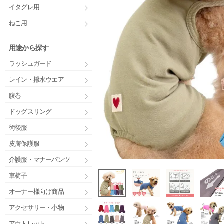
イタグレ用
ねこ用
用途から探す
ラッシュガード
レイン・撥水ウエア
腹巻
ドッグスリング
術後服
皮膚保護服
介護服・マナーパンツ
車椅子
オーナー様向け商品
アクセサリー・小物
アウトレット