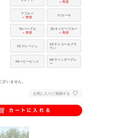
× 売切
7/ブルー
11/カーキ
× 売切
16/パープル
25/ネイビーブルー
× 売切
× 売切
33/チャコールブラ
32/グレージュ
ウン
86/ラベンダーグレ
46/ベビーピンク
ー
。
ございません。
お気に入りに登録する