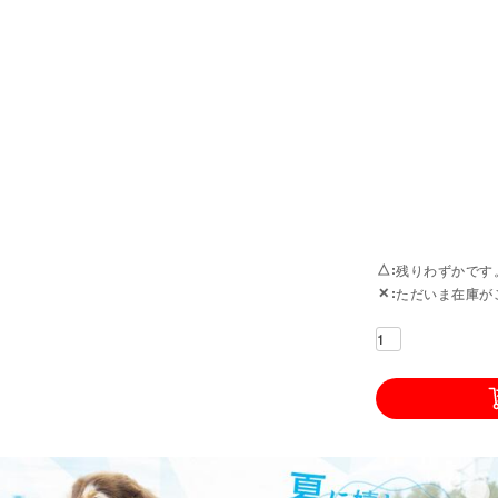
△
残りわずかです
✕
ただいま在庫が