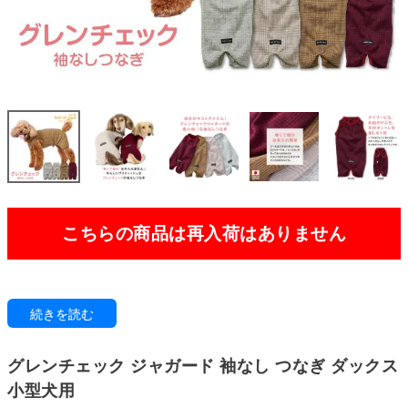
こちらの商品は再入荷はありません
“軽くて暖か”なお手入れ楽ちんの冬におすすめなブリティッシュなグレンチ
続きを読む
ェックの袖なしつなぎ。
秋冬のマストアイテムとして、グレンチェックジャガードが魅力です。
ウール混の素材は保温性を高め、「ふくらみ」があり、なめらかな着心地を
グレンチェック ジャガード 袖なし つなぎ ダックス
実現。
手洗い可能な抗ピル素材なので、お手入れも簡単です。
小型犬用
シワになりにくく、快適な着心地で、使い勝手の良いアイテムとして活躍し