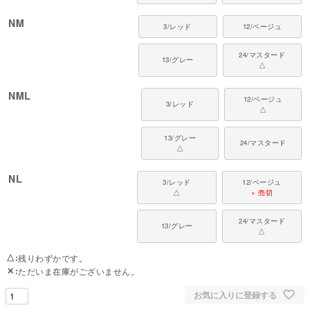
NM
3/レッド
12/ベージュ
24/マスタード
13/グレー
△
NML
12/ベージュ
3/レッド
△
13/グレー
24/マスタード
△
NL
3/レッド
12/ベージュ
△
× 売切
24/マスタード
13/グレー
△
△
残りわずかです。
✕
ただいま在庫がございません。
お気に入りに登録する