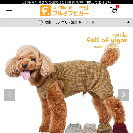
土日祝も13時までの注文は当日出荷 3,980円以上で送料無料
0
在庫なし商品
在庫なし商品を表示しない
検索・カテゴリ・注目キーワード
商品番号
＼注目ワード／
ジャージ
防蚊
腹巻
撥水レイン
ラッシュガード
並び順
接触冷感
おそろコーデ
背中開きアイテム
新着順
新作アイテム
価格が安い順
価格が高い順
レビュー数順
返品・交換について
ご利用ガイド
検索
詳細検索