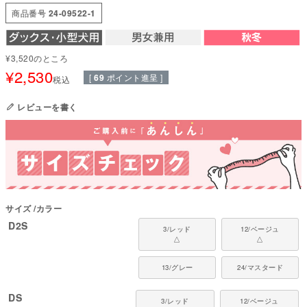
ます。
商品番号
24-09522-1
寒い季節にぜひ取り入れたい一着です。
●本体：グレンチェックジャガード(アクリル62%・ポリエステル32%・ウー
ル6%)
¥
3,520
のところ
●部分使い：40スパンテレコ(綿95%・ポリウレタン5%)
¥
2,530
[
69
ポイント進呈 ]
税込
●日本製：MADE IN JAPAN
●伸縮性(5段階)：3
●厚さ(5段階)：2
レビューを書く
●お洗濯について：手洗い又は、洗濯ネットを使用。アイロンは、当て布を
して中温。 ファスナー・ボタン・面テープがある商品は、しっかり止めた状
態で洗濯をしてください
国内の縫製工場と連携して、一つひとつ丁寧に仕上げています。心地よい着
心地をお楽しみください。
コレクション：【2024年秋冬新作】
サイズ
カラー
D2S
対象犬種
3/レッド
12/ベージュ
カニンヘン・ミニチュアダックス、ダックスフンド、シーズー、チワワ、パ
△
△
ピヨン、ポメラニアン、マルチーズ、トイプードル、ミニチュアシュナウザ
ー、ヨークシャーテリアなど
13/グレー
24/マスタード
DS
3/レッド
12/ベージュ