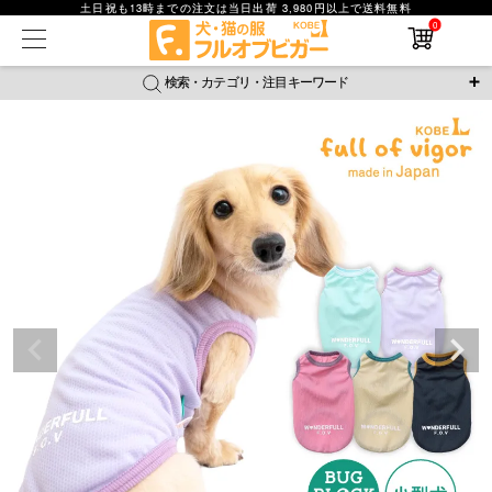
土日祝も13時までの注文は当日出荷 3,980円以上で送料無料
0
在庫なし商品
在庫なし商品を表示しない
検索・カテゴリ・注目キーワード
商品番号
＼注目ワード／
ジャージ
防蚊
腹巻
撥水レイン
ラッシュガード
並び順
接触冷感
おそろコーデ
背中開きアイテム
新着順
新作アイテム
価格が安い順
価格が高い順
レビュー数順
返品・交換について
ご利用ガイド
検索
詳細検索