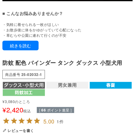
■ こんなお悩みありませんか？
・気軽に着せられる一枚がほしい
・お散歩後に体をかゆがっていて心配になった
・草むらや公園に連れて行くのが不安
・フィラリア予防の薬はしているが、蚊が気になる季節のお散歩にも気を配
続きを読む
りたい。
・ノミが家の中に持ち込まれないか心配
防蚊 配色 バインダー タンク ダックス 小型犬用
毎日に、すっと馴染む。ベーシックなタンクトップ。
ふだん使いにちょうどいいタンクトップ。コーデに合わせて楽しめます。
商品番号
25-02032-1
春夏にぴったりな薄手で軽やかなお洋服です。ほどよい伸縮性があるため、
動きやすさも◎。着脱しやすいので、服が苦手なワンちゃんにもおすすめで
す。
■ 本製品の特徴
¥
3,080
のところ
¥
2,420
[
66
ポイント進呈 ]
税込
【着回しやすい、シンプルな形】
一枚でも、重ねても。使い勝手が万能なタンクトップ
5.00
1
【トリエント素材使用】
蚊や虫が気になる季節のお散歩や外遊びにおすすめ。公園や草むら、ドッグ
レビューを書く
ランなど、夏のお出かけシーンにも活躍します。