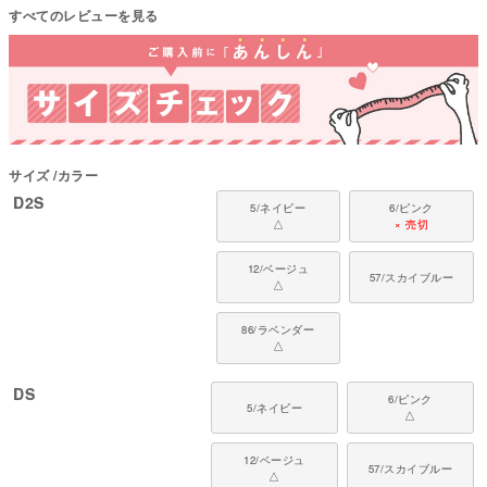
すべてのレビューを見る
■ 素材・機能について
・特殊加工生地トリエント素材を使用。
・殺虫成分に頼らない素材なので、毎日の着用にも配慮。小さな子やペット
の肌にもやさしい仕様。
・繰り返しのお洗濯にも配慮した、扱いやすい素材。
●本体：特殊加工生地トリエント(ポリエステル100%)
サイズ
カラー
●部分使い：40スパンテレコ(綿95%・ポリウレタン5%)
D2S
5/ネイビー
6/ピンク
●日本製：MADE IN JAPAN
△
× 売切
●伸縮性（5段階）：3
●厚さ（5段階）：2
12/ベージュ
●お手入れ：手洗い又は、裏返し洗濯ネットを使用。
57/スカイブルー
△
ファスナー・ボタン・面テープがある商品は、しっかり止めた状態で洗濯を
してください。
86/ラベンダー
△
■ 対象犬種
カニンヘン・ミニチュアダックス、ダックスフンド、シーズー、チワワ、パ
DS
6/ピンク
5/ネイビー
ピヨン、ポメラニアン、マルチーズ、トイプードル、ミニチュアシュナウザ
△
ー、ヨークシャーテリア など
12/ベージュ
■ よくあるご質問
57/スカイブルー
△