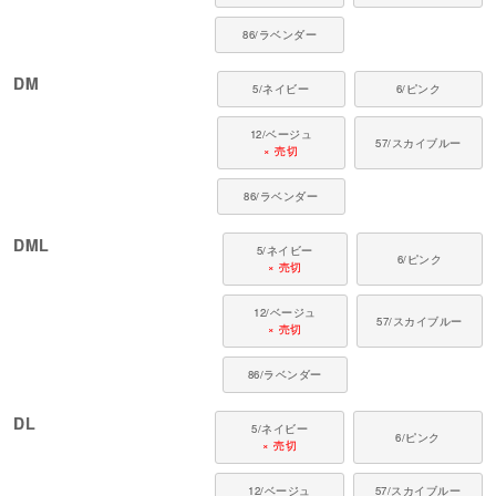
Q. どんなシーン・季節に使えますか？
86/ラベンダー
A. タンクトップはお散歩・お出かけ・おうちまで、シーンを選ばずお使いい
ただけます。夏向き・冬向きは素材によりますので、各商品の素材表示をご
確認ください。
DM
5/ネイビー
6/ピンク
Q. ダニを見つけたら、どうすればいいですか？
12/ベージュ
A. 無理に取ろうとせず、動物病院でみてもらいましょう。触れたあとは手を
57/スカイブルー
× 売切
しっかり洗ってください。
86/ラベンダー
Q. 大きめサイズを買ってもいいですか？
A. 大きめだと足が袖から外れたり、絡まってケガにつながる恐れがありま
す。その子に合った適正サイズの着用をおすすめします。
DML
5/ネイビー
6/ピンク
× 売切
フルオブビガーは、犬や猫の習性と動きを研究し、毎日に寄り添うウエアを
12/ベージュ
届けています。愛犬・愛猫の心地よい毎日を、これからも支えていきます。
57/スカイブルー
× 売切
86/ラベンダー
DL
5/ネイビー
6/ピンク
× 売切
12/ベージュ
57/スカイブルー