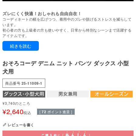
ズレにくく快適！おしゃれも自由自在！
コーディネートの幅を広げつつ、着用中のズレや脱げるストレスを減らして
います。
初心者の方も上級者の方も使いやすく、日常から特別なシーンまで活躍する
アイテムです。
続きを読む
1年中いつでも着れる!実用性とオシャレを兼ね備えた優秀アイテム♪
かわいい愛犬のおしりにキュンとしちゃう♪
ハートのパッチが目をひくデニムニットのパンツ。
おそろコーデ デニム ニット パンツ ダックス 小型
体部分は通気性の良いメッシュ、パンツ部分は程よい伸縮性の柔らかいデニ
ムニットで動きやすい。
犬用
温かい時期は1枚で、寒い時期は重ね着など、365日幅広く使える便利なウエ
ア。
商品番号
25-11009-1
コーデはまだ未挑戦？このアイテムで一緒にデビューしませんか？
●タンク：ザ・メッシュ(ポリエステル100%)
●パンツ：デニムニット(ポリエステル82%・レーヨン13%・ポリウレタン
¥
3,740
のところ
5%)
¥
2,640
[
72
ポイント進呈 ]
●日本製：MADE IN JAPAN
税込
●伸縮性(5段階)：3
●厚さ(5段階)：2
レビューを書く
●お洗濯について：手洗い又は、洗濯ネットを使用。当て布をして中温。フ
ァスナー・ボタン・面テープがある商品は、しっかり止めた状態で洗濯をし