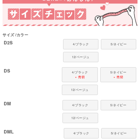
てください。
国内の縫製工場と連携して、一つひとつ丁寧に仕上げています。心地よい着
心地をお楽しみください。
コレクション：【2025年秋冬新作】
対象犬種：
サイズ
カラー
カニンヘン・ミニチュアダックス、ダックスフンド、シーズー、チワワ、パ
D2S
ピヨン、ポメラニアン、マルチーズ、トイプードル、ミニチュアシュナウザ
4/ブラック
5/ネイビー
ー、ヨークシャーテリアなど
12/ベージュ
DS
4/ブラック
5/ネイビー
× 売切
× 売切
12/ベージュ
DM
4/ブラック
5/ネイビー
12/ベージュ
DML
4/ブラック
5/ネイビー