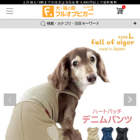
土日祝も13時までの注文は当日出荷 3,980円以上で送料無料
0
在庫なし商品
在庫なし商品を表示しない
検索・カテゴリ・注目キーワード
商品番号
＼注目ワード／
ジャージ
防蚊
腹巻
撥水レイン
ラッシュガード
並び順
接触冷感
おそろコーデ
背中開きアイテム
新着順
新作アイテム
価格が安い順
価格が高い順
レビュー数順
返品・交換について
ご利用ガイド
検索
詳細検索