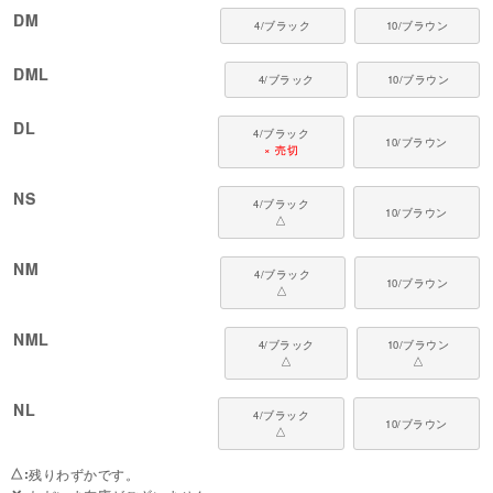
DM
4/ブラック
10/ブラウン
対象犬種
カニンヘン・ミニチュアダックス、ダックスフンド、シーズー、チワワ、パ
ピヨン、ポメラニアン、マルチーズ、トイプードル、ミニチュアシュナウザ
DML
4/ブラック
10/ブラウン
ー、ヨークシャーテリアなど
DL
4/ブラック
10/ブラウン
× 売切
NS
4/ブラック
10/ブラウン
△
NM
4/ブラック
10/ブラウン
△
NML
4/ブラック
10/ブラウン
△
△
NL
4/ブラック
10/ブラウン
△
△
残りわずかです。