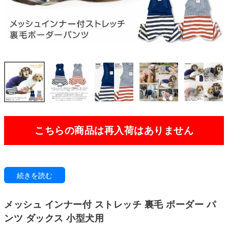
こちらの商品は再入荷はありません
ズレにくく快適！おしゃれも自由自在！
続きを読む
コーディネートの幅を広げつつ、着用中のズレや脱げるストレスを減らして
います。
メッシュ インナー付 ストレッチ 裏毛 ボーダー パ
初心者の方も上級者の方も使いやすく、日常から特別なシーンまで活躍する
アイテムです。
ンツ ダックス 小型犬用