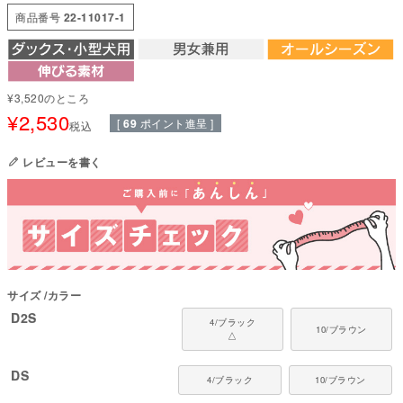
ぽっちゃり体型でもしっかりフィット。
商品番号
22-11017-1
驚くほど伸縮性が高く、体にやさしく寄り添います。締めつけ感がなく快適
な着心地で、動きやすさも十分に保っています。
ポリエステル100%の裏毛を使用した、おしゃれなボーダー柄のパンツ。
伸縮性に優れ、自由な動きを妨げない快適な着心地。
¥
3,520
のところ
トップスを変えることで、色々な表情が楽しめ、オシャレの幅がグンと広が
¥
2,530
る!イチオシの商品です。
[
69
ポイント進呈 ]
税込
ダックス用は着丈が長く、パンツ丈は短くなっています。
レビューを書く
特にダックスなど短足犬種の場合は、サイズ選びにご注意ください。大きす
ぎるサイズを選ばれると、前足が服の中に入ってしまうことがあり危険で
す。
●タンク：ザ・メッシュ(ポリエステル100%)
●パンツ：ストレッチ裏毛(ポリエステル100%)
●日本製：MADE IN JAPAN
●伸縮性(5段階)：5
サイズ
カラー
●厚さ(5段階)：3
●お洗濯について：手洗い又は、洗濯ネットを使用。アイロンは、当て布を
D2S
4/ブラック
10/ブラウン
して中温。 ファスナー・ボタン・面テープがある商品は、しっかり止めた状
△
態で洗濯をしてください
DS
国内の縫製工場と連携して、一つひとつ丁寧に仕上げています。心地よい着
4/ブラック
10/ブラウン
心地をお楽しみください。