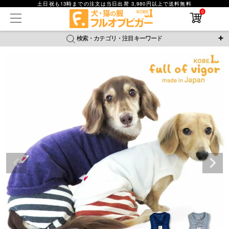
土日祝も13時までの注文は当日出荷 3,980円以上で送料無料
0
在庫なし商品
在庫なし商品を表示しない
検索・カテゴリ・注目キーワード
商品番号
＼注目ワード／
ジャージ
防蚊
腹巻
撥水レイン
ラッシュガード
並び順
接触冷感
おそろコーデ
背中開きアイテム
新着順
新作アイテム
価格が安い順
価格が高い順
レビュー数順
返品・交換について
ご利用ガイド
検索
詳細検索