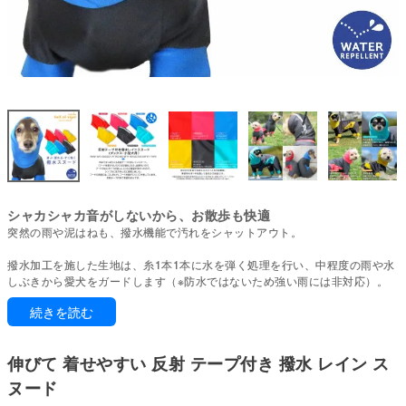
シャカシャカ音がしないから、お散歩も快適
突然の雨や泥はねも、撥水機能で汚れをシャットアウト。
撥水加工を施した生地は、糸1本1本に水を弾く処理を行い、中程度の雨や水
しぶきから愛犬をガードします（※防水ではないため強い雨には非対応）。
日常の散歩や軽い雨の日に適した機能です。
続きを読む
撥水効果は熱によって再活性化します。脱水後は乾燥機の使用がおすすめ。
乾燥機がない場合は陰干し後、当て布をして低温アイロン、またはドライヤ
伸びて 着せやすい 反射 テープ付き 撥水 レイン ス
ーの温風を当ててください。
ヌード
耳まですっぽり入る反射テープ付きレインスヌード。