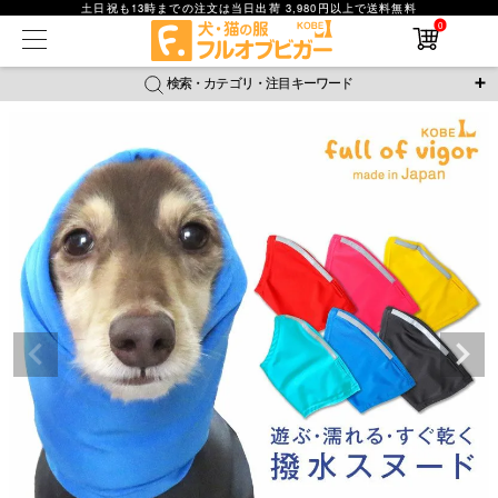
土日祝も13時までの注文は当日出荷 3,980円以上で送料無料
0
在庫なし商品
在庫なし商品を表示しない
検索・カテゴリ・注目キーワード
商品番号
＼注目ワード／
ジャージ
防蚊
腹巻
撥水レイン
ラッシュガード
並び順
接触冷感
おそろコーデ
背中開きアイテム
新着順
新作アイテム
価格が安い順
価格が高い順
レビュー数順
返品・交換について
ご利用ガイド
検索
詳細検索