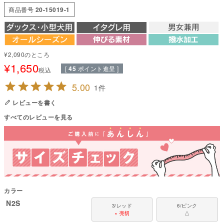
「フードを使わないので水が溜まらず、不要なタイプが欲しい」というご要
商品番号
20-15019-1
望が多かったため、シンプルな取り外し式に変更しました。
フードの周囲にはゴムを入れ、脱げにくい工夫をしています。反射テープ付
きなので、夜道も快適に使用できます。
高撥水加工を施した薄手の2WAY撥水トリコットで作られたスヌードは、水
¥
2,090
のところ
をはじき汚れがつきにくく、蒸れにくい高機能アイテムです。
¥
1,650
[
45
ポイント進呈 ]
税込
●本体：2way撥水トリコット(ポリエステル82%・ポリウレタン18%)
●日本製：MADE IN JAPAN
5.00
1
●伸縮性(5段階)：5
●厚さ(5段階)：2
レビューを書く
●お洗濯について：手洗い又は、洗濯ネットを使用。アイロンは、当て布を
すべてのレビューを見る
して中温。 ファスナー・ボタン・面テープがある商品は、しっかり止めた状
態で洗濯をしてください
※漂白剤、柔軟剤の使用は避けてください。
国内の縫製工場と連携して、一つひとつ丁寧に仕上げています。心地よい着
心地をお楽しみください。
対象犬種
カラー
カニンヘン・ミニチュアダックス、ダックスフンド、シーズー、チワワ、パ
ピヨン、ポメラニアン、マルチーズ、トイプードル、ミニチュアシュナウザ
N2S
3/レッド
6/ピンク
ー、ヨークシャーテリアなど
× 売切
△