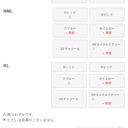
NML
3/レッド
6/ピンク
△
7/ブルー
8/イエロー
× 売切
× 売切
69/エメラルドグリー
33/チャコール
ン
× 売切
NL
3/レッド
6/ピンク
7/ブルー
8/イエロー
△
× 売切
69/エメラルドグリー
33/チャコール
ン
× 売切
△
残りわずかです。
✕
ただいま在庫がございません。