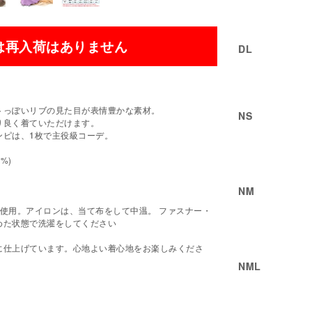
は再入荷はありません
DL
トっぽいリブの見た目が表情豊かな素材。
NS
り良く着ていただけます。
ンピは、1枚で主役級コーデ。
%)
NM
使用。アイロンは、当て布をして中温。 ファスナー・
めた状態で洗濯をしてください
に仕上げています。心地よい着心地をお楽しみくださ
NML