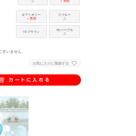
△
× 売切
2/アイボリー
7/ブルー
× 売切
△
16/パープル
10/ブラウン
△
。
ございません。
お気に入りに登録する