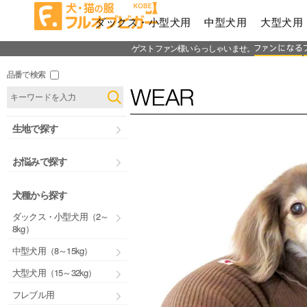
ダックス・小型犬用
中型犬用
大型犬用
ゲストファン様いらっしゃいませ。
品番で検索
生地で探す
お悩みで探す
犬種から探す
ダックス・小型犬用（2～
8kg）
中型犬用（8～15kg）
大型犬用（15～32kg）
フレブル用