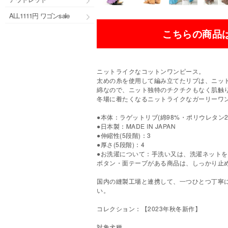
ALL1111円 ワゴンsale
こちらの商品
ニットライクなコットンワンピース。
太めの糸を使用して編み立てたリブは、ニッ
綿なので、ニット独特のチクチクもなく肌触
冬場に着たくなるニットライクなガーリーワ
●本体：ラゲットリブ(綿98%・ポリウレタン2
●日本製：MADE IN JAPAN
●伸縮性(5段階)：3
●厚さ(5段階)：4
●お洗濯について：手洗い又は、洗濯ネットを
ボタン・面テープがある商品は、しっかり止
国内の縫製工場と連携して、一つひとつ丁寧
い。
コレクション：【2023年秋冬新作】
対象犬種