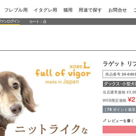
フレブル用
イタグレ用
猫用
用途で探す
お問合せ
カート：
点
ラゲット リ
商品番号
24-040
当店通常価格
¥
3,9
¥
2
WEB限定価格
[
78
ポイント進呈 
レビューを書く