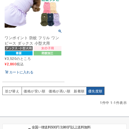
ワンポイント 防蚊 フリル ワン
ピース ダックス 小型犬用
¥
3,520
のところ
¥
2,860
税込
カートに入れる
並び替え
価格が安い順
価格が高い順
新着順
優先度順
1
件中
1
-
1
件表示
全国一律送料500円 3,980円以上送料無料