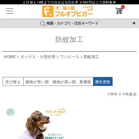
土日祝も13時までの注文は当日出荷 3,980円以上で送料無料
在庫なし商品
0
在庫なし商品を表示しない
検索・カテゴリ・注目キーワード
商品番号
防蚊加工
＼注目ワード／
並び順
ジャージ
防蚊
腹巻
撥水レイン
ラッシュガード
HOME
ダックス・小型犬用
ワンピース
防蚊加工
新着順
接触冷感
おそろコーデ
背中開きアイテム
価格が安い順
価格が高い順
新作アイテム
レビュー数順
並び替え
価格が安い順
価格が高い順
新着順
優先度順
返品・交換について
ご利用ガイド
検索
1
件中
1
-
1
件表示