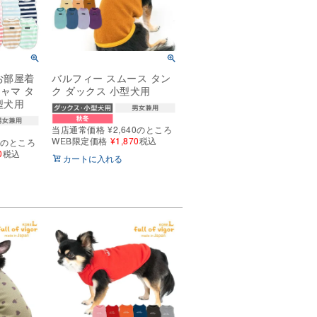
お部屋着
バルフィー スムース タン
ャマ タ
ク ダックス 小型犬用
型犬用
当店通常価格
¥
2,640
のところ
WEB限定価格
¥
1,870
税込
0
のところ
0
税込
カートに入れる