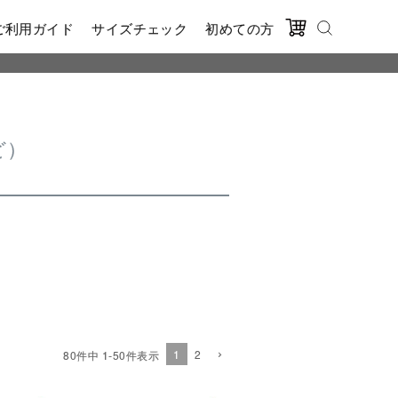
ご利用ガイド
サイズチェック
初めての方
ど）
1
2
80
件中
1
-
50
件表示