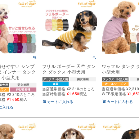
着せやすい シンプ
フリル ボーダー 天竺 タン
ワッフル タンク 
天 インナー タンク
ク ダックス 小型犬用
小型犬用
 小型犬用
当店通常価格
¥
2,310
のところ
当店通常価格
¥
2,31
当店特別価格
¥
1,650
税込
WEB限定価格
¥
1,65
価格
¥
2,310
のところ
価格
¥
1,650
税込
カートに入れる
カートに入れる
に入れる