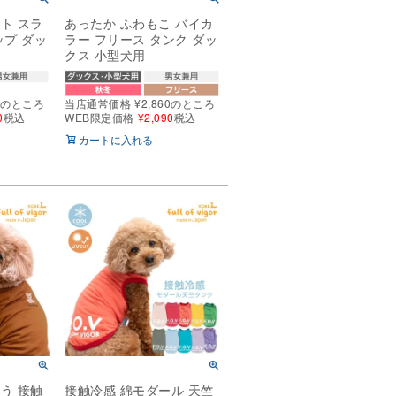
ト スラ
あったか ふわもこ バイカ
ップ ダッ
ラー フリース タンク ダッ
クス 小型犬用
0
のところ
当店通常価格
¥
2,860
のところ
0
税込
WEB限定価格
¥
2,090
税込
カートに入れる
う 接触
接触冷感 綿モダール 天竺