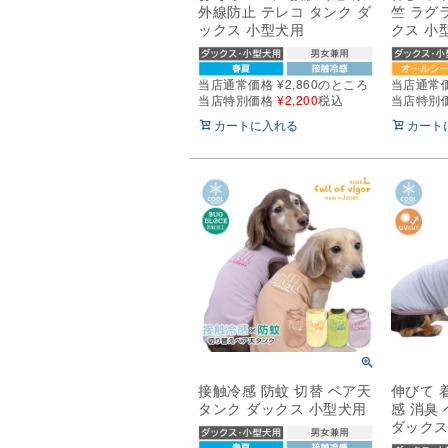
外線防止 テレコ タンク ダ
竺 ラグ
ックス 小型犬用
クス 小
当店通常価格
¥
2,860
のところ
当店通常
当店特別価格
¥
2,200
税込
当店特別
カートに入れる
カート
接触冷感 防蚊 切替 ベア天
伸びて 
タンク ダックス 小型犬用
感 消臭
ダックス