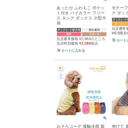
あったか ふわもこ ポケッ
モチーフ
ト付き バイカラー フリー
ク ダッ
ス タンク ダックス 小型犬
用
当店通常
WEB限定
当店通常価格
¥
2,860
のところ
カート
当店特別価格
¥
2,090
税込
カートに入れる
おそろコーデ 接触冷感 紫
伸びて 