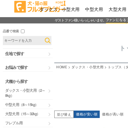
ダックス・小型犬用
中型犬用
大型犬用
ゲストファン様いらっしゃいませ。
品番で検索
ト
生地で探す
HOME
ダックス・小型犬用
トップス（
お悩みで探す
犬種から探す
ダックス・小型犬用（2～
8kg）
中型犬用（8～15kg）
大型犬用（15～32kg）
価格が安い順
価格が高い順
並び替え
フレブル用