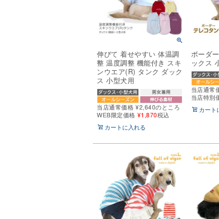
伸びて 着せやすい 体温調
ボーダー
整 温度調整 機能付き スキ
ックス 
ンウエア(R) タンク ダック
ス 小型犬用
当店通常
当店特別
当店通常価格
¥
2,640
のところ
カート
WEB限定価格
¥
1,870
税込
カートに入れる