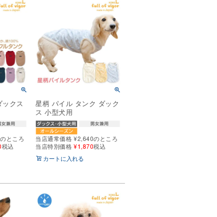
ダックス
星柄 パイル タンク ダック
ス 小型犬用
0
のところ
当店通常価格
¥
2,640
のところ
0
税込
当店特別価格
¥
1,870
税込
カートに入れる