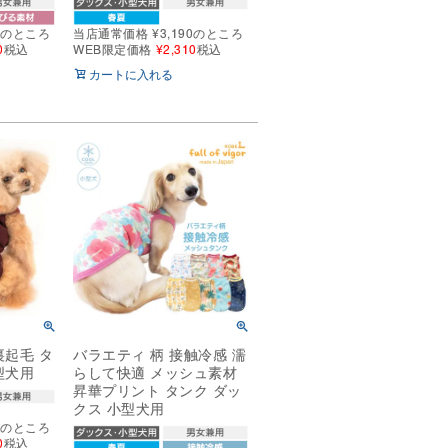
0
のところ
当店通常価格
¥
3,190
のところ
0
税込
WEB限定価格
¥
2,310
税込
カートに入れる
裏起毛 タ
バラエティ 柄 接触冷感 濡
型犬用
らして快適 メッシュ素材
昇華プリント タンク ダッ
クス 小型犬用
0
のところ
0
税込