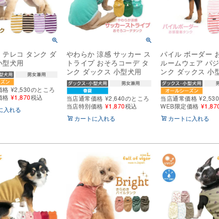
 テレコ タンク ダ
やわらか 涼感 サッカー ス
パイル ボーダー 
小型犬用
トライプ おそろコーデ タ
ルームウェア パジ
ンク ダックス 小型犬用
ンク ダックス 小
価格
¥
2,530
のところ
価格
¥
1,870
税込
当店通常価格
¥
2,640
のところ
当店通常価格
¥
2,53
当店特別価格
¥
1,870
税込
WEB限定価格
¥
1,87
に入れる
カートに入れる
カートに入れる