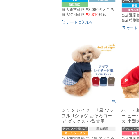
当店通常価格
¥
3,080
のところ
当店特別価格
¥
2,310
税込
当店通常
当店特別
カートに入れる
カート
シャツ レイヤード風 ワッ
ハート 
フル Tシャツ おそろコー
ー ビー
デ ダックス 小型犬用
ス 小型
当店通常価格
¥
3,190
のところ
当店通常