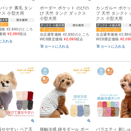
パッチ 裏毛 タン
ボーダー ポケット のびの
カンガルー ポケッ
クス 小型犬用
び 天竺 タンク ダックス
ブ 天竺 タンクト
小型犬用
クス 小型犬用
価格
¥
2,860
のところ
価格
¥
2,090
税込
当店通常価格
¥
2,860
のところ
当店通常価格
¥
2,86
WEB限定価格
¥
2,090
税込
WEB限定価格
¥
2,09
に入れる
カートに入れる
カートに入れる
着せやすい ベア天
接触冷感 綿モダール ボー
バラエティ 刺しゅ