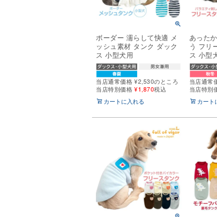
ボーダー 濡らして快適 メ
あったか
ッシュ素材 タンク ダック
う フリ
ス 小型犬用
ス 小型
当店通常価格
¥
2,530
のところ
当店通常
当店特別価格
¥
1,870
税込
当店特別
カートに入れる
カート