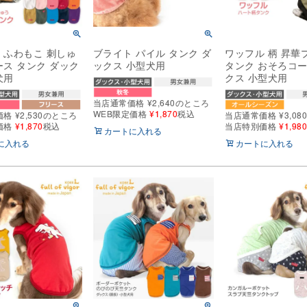
 ふわもこ 刺しゅ
ブライト パイル タンク ダ
ワッフル 柄 昇華
ース タンク ダック
ックス 小型犬用
タンク おそろコー
犬用
クス 小型犬用
当店通常価格
¥
2,640
のところ
WEB限定価格
¥
1,870
税込
価格
¥
2,530
のところ
当店通常価格
¥
3,08
価格
¥
1,870
税込
当店特別価格
¥
1,98
カートに入れる
に入れる
カートに入れる