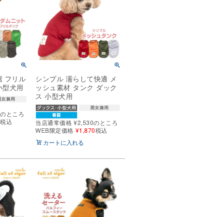
裾 フリル
シンプル 濡らして快適 メ
小型犬用
ッシュ素材 タンク ダック
ス 小型犬用
0
のところ
0
税込
当店通常価格
¥
2,530
のところ
WEB限定価格
¥
1,870
税込
カートに入れる