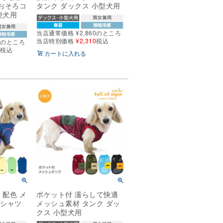
 おそろコ
タンク ダックス 小型犬用
型犬用
当店通常価格
¥
2,860
のところ
当店特別価格
¥
2,310
税込
0
のところ
0
税込
カートに入れる
 配色 メ
ポケット付 濡らして快適
Tシャツ
メッシュ素材 タンク ダッ
用
クス 小型犬用