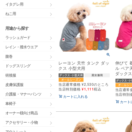
イタグレ用
ねこ用
用途から探す
ラッシュガード
レイン・撥水ウエア
腹巻
レーヨン 天竺 タンク ダッ
伸びて 
ドッグスリング
クス 小型犬用
ル ベア
ダックス
術後服
当店通常価格
¥
2,530
のところ
皮膚保護服
当店特別価格
¥
1,111
税込
当店通常
介護服・マナーパンツ
当店特別
カートに入れる
カート
車椅子
オーナー様向け商品
アクセサリー・小物
アウトレット