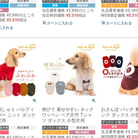
当店通常価格
¥
2,860
のところ
当店通常価格
¥
3,19
価格
¥
2,860
のところ
当店特別価格
¥
2,310
税込
WEB限定価格
¥
2,31
価格
¥
2,310
税込
カートに入れる
カートに入れる
に入れる
刺しゅう バルフィ
伸びて 着せやすい ネック
おさんぽ パッチ 
バー ニット ダック
ワッペン ベア天竺 Tシャ
ンク ダックス 小
犬用
ツ ダックス 小型犬用
当店通常価格
¥
3,19
WEB限定価格
¥
2,31
価格
¥
3,190
のところ
当店通常価格
¥
3,190
のところ