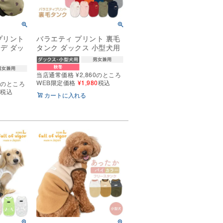
プリント
バラエティ プリント 裏毛
デ ダッ
タンク ダックス 小型犬用
当店通常価格
¥
2,860
のところ
WEB限定価格
¥
1,980
税込
0
のところ
0
税込
カートに入れる