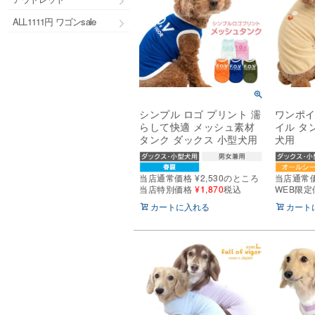
ALL1111円 ワゴンsale
シンプル ロゴ プリント 濡
ワンポイ
らして快適 メッシュ素材
イル タ
タンク ダックス 小型犬用
犬用
当店通常価格
¥
2,530
のところ
当店通常
当店特別価格
¥
1,870
税込
WEB限定
カートに入れる
カート