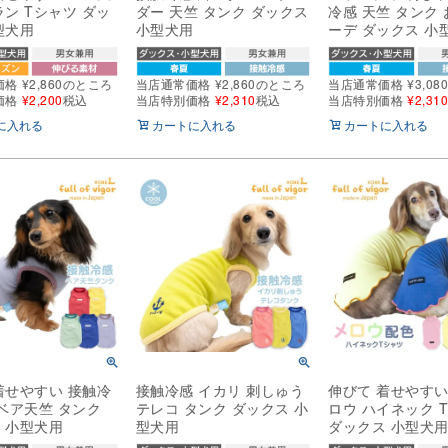
ラン Tシャツ ダッ
ダー 天竺 タンク ダックス
冷感 天竺 タンク
型犬用
小型犬用
ーデ ダックス 小
価格
¥
2,860
のところ
当店通常価格
¥
2,860
のところ
当店通常価格
¥
3,08
価格
¥
2,200
税込
当店特別価格
¥
2,310
税込
当店特別価格
¥
2,31
に入れる
カートに入れる
カートに入れる
着せやすい 接触冷
接触冷感 イカリ 刺しゅう
伸びて 着せやすい
 ベア天竺 タンク
テレコ タンク ダックス 小
ロウ ハイネック 
 小型犬用
型犬用
ダックス 小型犬