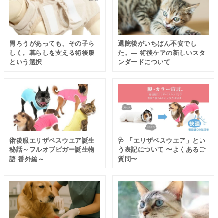
「退院後の時間」
胃ろうがあっても、その子ら
退院後がいちばん不安でし
しく。暮らしを支える術後服
た。― 術後ケアの新しいスタ
という選択
ンダードについて
術後服エリザベスウエア誕生
🩺 「エリザベスウエア」とい
秘話～フルオブビガー誕生物
う表記について 〜よくあるご
語 番外編～
質問〜
やさしく体を守る術後ウェア
の存在が、心強い支えになります。