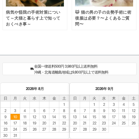
病気や怪我の手術対策につい
🐱 猫の男の子の去勢手術に術
て～犬猫と暮らす上で知って
後服は必要？〜よくあるご質
おくべき事～
問〜
全国一律送料500円 3,980円以上送料無料
沖縄・北海道離島地域は9,800円以上で送料無料
2026年 8月
2026年 9月
日
月
火
水
木
金
土
日
月
火
水
木
金
土
1
1
2
3
4
5
2
3
4
5
6
7
8
6
7
8
9
10
11
12
9
10
11
12
13
14
15
13
14
15
16
17
18
19
16
17
18
19
20
21
22
20
21
22
23
24
25
26
23
24
25
26
27
28
29
27
28
29
30
術後ケアについてのnote記事一覧 →
30
31