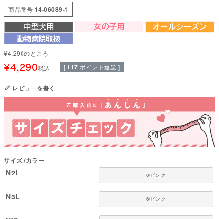
エリザベスウエアは、動きやすく締めつけない優しい設計で、傷口をそっと
商品番号
14-06089-1
守りながら日常生活をサポートします。 着せたまま排泄や通院もスムーズに
でき、エリザベスカラーが苦手な子にも負担をかけません。
「カラーが可哀そう」
「傷口を気にしていた」
¥
4,290
のところ
¥
4,290
そんな声に応えて、獣医師と共同開発した、我が子のための思いやりウェア
[
117
ポイント進呈 ]
税込
です。
フルオブビガーは長年にわたり犬の習性や動きを研究し、「犬が嫌がらずに
レビューを書く
着てくれる服」を追求。
多くの犬と飼い主に支持されています。
■ 本製品の特徴
【エリザベスカラーの代替として】
首への圧迫ゼロのウエアタイプで、嫌がって動かなくなるストレスを大きく
軽減。
サイズ
カラー
着せたまま排泄・通院もスムーズに行えます。
N2L
6/ピンク
【傷口をしっかり保護】
お腹・背中の傷口をやさしくカバーし、術後の舐めや引っかきを防ぎます。
N3L
締めつけない優しい設計で、回復期も快適に過ごせます。
6/ピンク
【高機能素材・日本製】