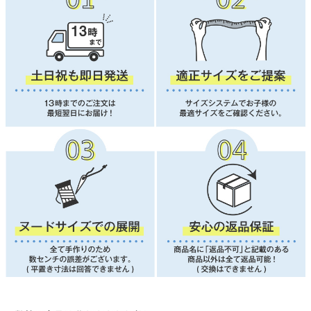
■ 対象犬種
寝たきり・介護が必要な中型犬、柴犬、シュナウザー、コーギー、アメリカ
ン・コッカー・スパニエル、シェットランド・シープドッグ、ビーグル、ボ
ーダーコリー など
■ よくあるご質問
Q. 術後服とマナーパンツの違いは？
A. 術後服は手術後の傷口を舐めたり引っかいたりするのを防ぐためのウエア
です。
エリザベスカラーの代わりにストレスを軽減しつつ、動きやすさも確保でき
ます。
マナーパンツはマーキング癖がある子やヒート（生理）期間中の女の子に使
われ、室内外での粗相を防ぐためのものです。
Q. 足先・足首まで舐めてしまう子に使えますか？
A. 本製品はお腹・背中の傷口保護を目的とした設計です。
足首や足先のカバーには対応していません。
足先を舐める場合は、足元まで覆える「皮膚保護服」シリーズをご検討くだ
さい。
Q. ベア天竺素材の術後服との違いは？
A. 通常タイプ：吸水速乾・抗菌防臭・UVカットなど機能性重視で通年快適
にお使いいただけます。