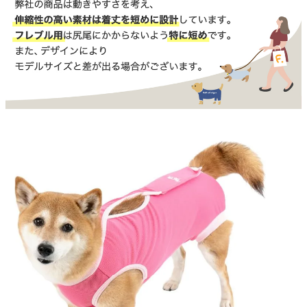
ベア天竺タイプ：機能性より伸縮性重視。体型が大きめの子・よく動く子向
けです。
Q. 術後服と皮膚保護服の違いは？
A. 術後服：手術後の傷口保護を目的とし、エリザベスカラーの代替として短
期間の使用に向いています。
皮膚保護服：皮膚病・アレルギー・過剰グルーミング対策用で、長期間の着
用にも対応しています。