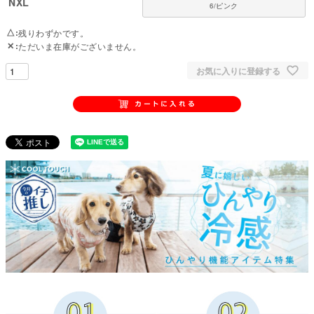
NXL
6/ピンク
吸湿速乾・消臭・抗菌加工・UVカット・帯電防止・弱酸性pH対応のハイブ
リッド素材を採用。
△
残りわずかです。
暑い時は冷却、寒い時は保温する2way機能。国内縫製工場で一つひとつ丁寧
✕
ただいま在庫がございません。
に仕上げています。
お気に入りに登録する
【女の子用・避妊手術に対応】
雌犬の避妊手術後のケアに特化した女の子専用設計。
着せたまま排泄ができるので、術後の忙しいケア期間もスムーズに対応でき
ます
■ 素材・機能について
・優れた吸湿速乾性でムレを防ぎます
・消臭・抗菌加工で雑菌の繁殖やニオイを抑えます
・肌と同じ弱酸性のpH水準をキープするコントロール機能
・静電気の発生を抑える帯電防止機能
・紫外線をカットするUV対応素材
・暑い時は湿気を逃がして冷却、寒い時は湿気を吸収して保温するハイブリ
ッド素材
●本体：クール・デ・ホットエクス（ポリエステル100%）
●部分使い：テレコスパン（綿95%・ポリウレタン5%）
●日本製：MADE IN JAPAN
●伸縮性（5段階）：4
●厚さ（5段階）：2
●お手入れ：手洗いまたは洗濯ネット使用。アイロンは当て布をして中温。