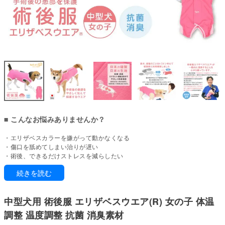
■ こんなお悩みありませんか？
・エリザベスカラーを嫌がって動かなくなる
・傷口を舐めてしまい治りが遅い
・術後、できるだけストレスを減らしたい
・皮膚トラブルで掻きむしり・舐めがある
続きを読む
・通院や排泄のたびに着脱が大変
エリザベスカラーを卒業。もっと自由に、もっと快適に。
中型犬用 術後服 エリザベスウエア(R) 女の子 体温
手術やケガ・皮膚トラブルのとき、エリザベスカラーがかえってストレスに
調整 温度調整 抗菌 消臭素材
なることはありませんか？