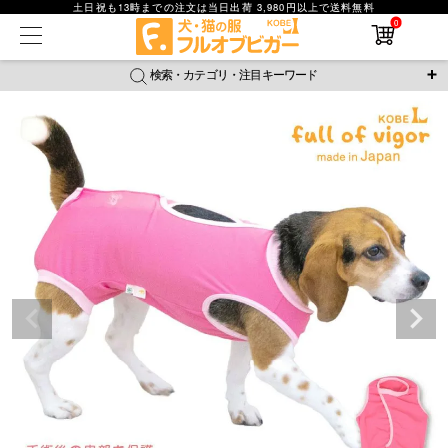
土日祝も13時までの注文は当日出荷 3,980円以上で送料無料
0
在庫なし商品
在庫なし商品を表示しない
検索・カテゴリ・注目キーワード
商品番号
＼注目ワード／
ジャージ
防蚊
腹巻
撥水レイン
ラッシュガード
並び順
接触冷感
おそろコーデ
背中開きアイテム
新着順
新作アイテム
価格が安い順
価格が高い順
レビュー数順
返品・交換について
ご利用ガイド
検索
詳細検索