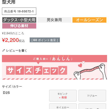
型犬用
動きやすさと快適な着用感を実現するため、伸縮性にこだわった素材を厳選
しています。
商品番号
19-05072-1
●本体：40ベア天竺(綿94%・ポリウレタン6%)
●部分使い：40スパンテレコ(綿95%・ポリウレタン5%)
●日本製：MADE IN JAPAN
●伸縮性(5段階)：5
●厚さ(5段階)：2
¥
2,640
のところ
●お洗濯について：手洗い又は、洗濯ネットを使用。アイロンは、当て布を
¥
2,200
[
60
ポイント進呈 ]
税込
して中温。 ファスナー・ボタン・面テープがある商品は、しっかり止めた状
態で洗濯をしてください
レビューを書く
国内の縫製工場と連携して、一つひとつ丁寧に仕上げています。心地よい着
心地をお楽しみください。
対象犬種
カニンヘン・ミニチュアダックス、ダックスフンド、シーズー、チワワ、パ
ピヨン、ポメラニアン、マルチーズ、トイプードル、ミニチュアシュナウザ
ー、ヨークシャーテリアなど
サイズ
カラー
D2S
6/ピンク
7/ブルー
× 売切
8/イエロー