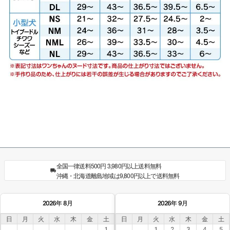
全国一律送料500円 3,980円以上送料無料
沖縄・北海道離島地域は9,800円以上で送料無料
2026年 8月
2026年 9月
日
月
火
水
木
金
土
日
月
火
水
木
金
土
1
1
2
3
4
5