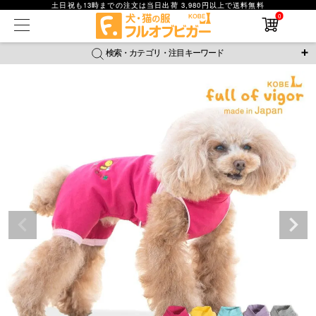
土日祝も13時までの注文は当日出荷 3,980円以上で送料無料
0
在庫なし商品
在庫なし商品を表示しない
検索・カテゴリ・注目キーワード
商品番号
＼注目ワード／
ジャージ
防蚊
腹巻
撥水レイン
ラッシュガード
並び順
接触冷感
おそろコーデ
背中開きアイテム
新着順
新作アイテム
価格が安い順
価格が高い順
レビュー数順
返品・交換について
ご利用ガイド
検索
詳細検索