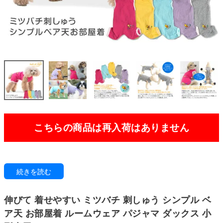
こちらの商品は再入荷はありません
ぽっちゃり体型でもしっかりフィット。
続きを読む
驚くほど伸縮性が高く、体にやさしく寄り添います。締めつけ感がなく快適
な着心地で、動きやすさも十分に保っています。
伸びて 着せやすい ミツバチ 刺しゅう シンプル ベ
ベア天竺は、綿とポリウレタンを混合することで優れた伸縮性を持ち、体に
フィットする特長があります。
ア天 お部屋着 ルームウェア パジャマ ダックス 小
この高いストレッチ性により、ワンちゃんのストレスを軽くします。