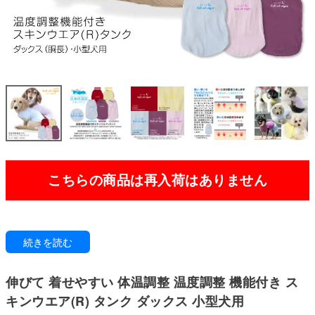
こちらの商品は再入荷はありません
暑すぎず、寒すぎず。ちょうどいいって、やさしい。
続きを読む
周囲の気温に合わせて熱をためたり逃がしたりすることで、体温を快適な範
囲に保ってくれます。
伸びて 着せやすい 体温調整 温度調整 機能付き ス
ぽっちゃり体型でもしっかりフィット。
驚くほど伸縮性が高く、体にやさしく寄り添います。締めつけ感がなく快適
キンウエア(R) タンク ダックス 小型犬用
な着心地で、動きやすさも十分に保っています。