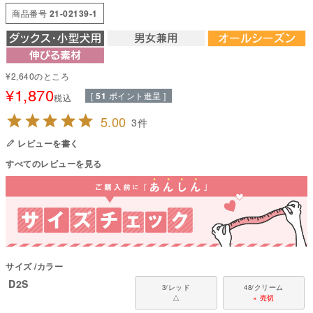
商品番号
21-02139-1
温度調整機能のあるアウトラスト素材を使用した肌触りがなめらかでワンち
ゃんにやさしい着用感。
伸縮性に優れ、皮膚保護・舐め対策、お部屋着にも。
袖ぐりや裾の処理もアウトラスト生地のため細部まで柔らかい着心地。
暑い・寒いを「ちょうどいい」にする素材です。
¥
2,640
のところ
アウトラストは、暑いときでも、寒いときでも、ずっと快適にコントロール
¥
1,870
する最先端の温度調節素材です。外気温でも体内温度でもなく、肌そのもの
[
51
ポイント進呈 ]
税込
の表面温度に直接働きかけ、暑すぎず、寒すぎない理想の快適空間を作りだ
5.00
そうとします。
3
レビューを書く
●本体：アウトラスト(レーヨン95%。ポリウレタン5%)
●日本製：MADE IN JAPAN
すべてのレビューを見る
●伸縮性(5段階)：5
●厚さ(5段階)：2
●お洗濯について：手洗い又は、洗濯ネットを使用。アイロンは、当て布を
して中温。 ファスナー・ボタン・面テープがある商品は、しっかり止めた状
態で洗濯をしてください
国内の縫製工場と連携して、一つひとつ丁寧に仕上げています。心地よい着
心地をお楽しみください。
サイズ
カラー
D2S
乾燥機はお控えください。
3/レッド
48/クリーム
△
× 売切
対象犬種