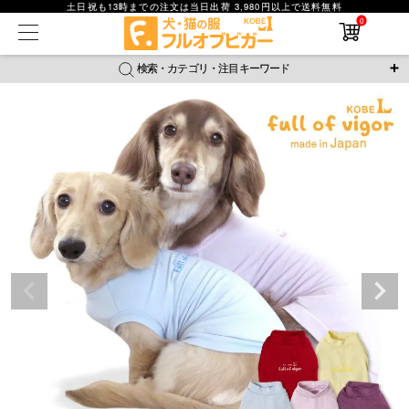
土日祝も13時までの注文は当日出荷 3,980円以上で送料無料
0
在庫なし商品
在庫なし商品を表示しない
検索・カテゴリ・注目キーワード
商品番号
＼注目ワード／
ジャージ
防蚊
腹巻
撥水レイン
ラッシュガード
並び順
接触冷感
おそろコーデ
背中開きアイテム
新着順
新作アイテム
価格が安い順
価格が高い順
レビュー数順
返品・交換について
ご利用ガイド
検索
詳細検索