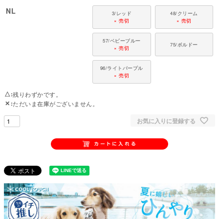
NL
3/レッド
48/クリーム
× 売切
× 売切
57/ベビーブルー
75/ボルドー
× 売切
96/ライトパープル
× 売切
△
残りわずかです。
✕
ただいま在庫がございません。
お気に入りに登録する