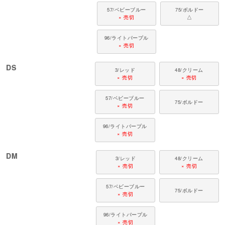
カニンヘン・ミニチュアダックス、ダックスフンド、シーズー、チワワ、パ
57/ベビーブルー
75/ボルドー
ピヨン、ポメラニアン、マルチーズ、トイプードル、ミニチュアシュナウザ
× 売切
△
ー、ヨークシャーテリアなど
96/ライトパープル
× 売切
DS
3/レッド
48/クリーム
× 売切
× 売切
57/ベビーブルー
75/ボルドー
× 売切
96/ライトパープル
× 売切
DM
3/レッド
48/クリーム
× 売切
× 売切
57/ベビーブルー
75/ボルドー
× 売切
96/ライトパープル
× 売切