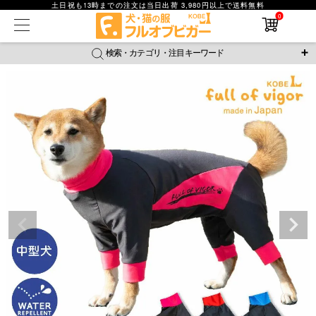
土日祝も13時までの注文は当日出荷 3,980円以上で送料無料
0
在庫なし商品
在庫なし商品を表示しない
検索・カテゴリ・注目キーワード
商品番号
＼注目ワード／
ジャージ
防蚊
腹巻
撥水レイン
ラッシュガード
並び順
接触冷感
おそろコーデ
背中開きアイテム
新着順
新作アイテム
価格が安い順
価格が高い順
レビュー数順
返品・交換について
ご利用ガイド
検索
詳細検索