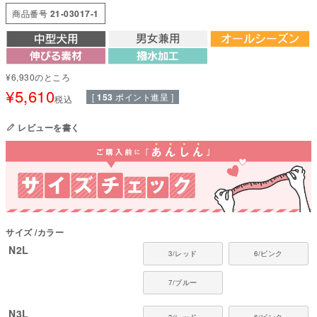
ウェアシリーズ。散歩やドッグラン、雪遊びやアウトドアでも汚れを気にせ
商品番号
21-03017-1
ず思いきり楽しめます。
お手入れも簡単で、毎日のケアがぐっとラクに。
ぽっちゃり体型でもしっかりフィット。
驚くほど伸縮性が高く、体にやさしく寄り添います。締めつけ感がなく快適
¥
6,930
のところ
な着心地で、動きやすさも十分に保っています。
¥
5,610
[
153
ポイント進呈 ]
税込
水着素材のようにつるつるして、ストレッチ性の高い素材。両サイドに切り
替えを入れ、スポーティなロゴを左側にプリント。
レビューを書く
肌面をサラサラに保つ、優れた吸水速乾性に加え、高いUVカット性と耐塩素
性を併せ持つ新しい感覚のストレッチ機能素材。
●本体：2way撥水トリコット(ポリエステル82%・ポリウレタン18%)
●日本製：MADE IN JAPAN
●伸縮性(5段階)：5
●厚さ(5段階)：2
●お洗濯について：手洗い又は、洗濯ネットを使用。アイロンは、当て布を
サイズ
カラー
して中温。 ファスナー・ボタン・面テープがある商品は、しっかり止めた状
態で洗濯をしてください
N2L
3/レッド
6/ピンク
※漂白剤、柔軟剤の使用不可。
7/ブルー
国内の縫製工場と連携して、一つひとつ丁寧に仕上げています。心地よい着
心地をお楽しみください。
N3L