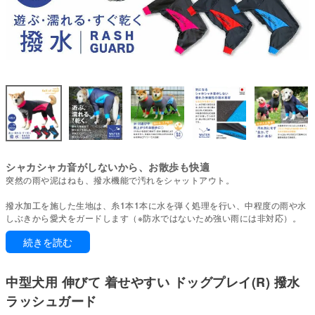
シャカシャカ音がしないから、お散歩も快適
突然の雨や泥はねも、撥水機能で汚れをシャットアウト。
撥水加工を施した生地は、糸1本1本に水を弾く処理を行い、中程度の雨や水
しぶきから愛犬をガードします（※防水ではないため強い雨には非対応）。
日常の散歩や軽い雨の日に適した機能です。
続きを読む
撥水効果は熱によって再活性化します。脱水後は乾燥機の使用がおすすめ。
乾燥機がない場合は陰干し後、当て布をして低温アイロン、またはドライヤ
中型犬用 伸びて 着せやすい ドッグプレイ(R) 撥水
ーの温風を当ててください。
ラッシュガード
ドッグプレイ(R)は、元気に遊ぶ愛犬のために動きやすさと機能性を追求した