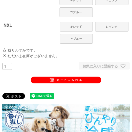
3/レッド
6/ピンク
弊社のラッシュガードは、川遊びの浅瀬・雪遊び・雨上がりの泥はね対策な
ど、日常のアウトドアシーンを想定して設計されています。
7/ブルー
なお、水泳のように全身が濡れる状況では、生地が重くなりズレやすくなる
ため、泳ぐ用途での使用はおすすめしておりません。
NXL
3/レッド
6/ピンク
対象犬種
柴犬、シュナウザー、コーギー、アメリカン・コッカー・スパニエル、シェ
7/ブルー
ットランド・シープドッグ、ビーグル、ボーダーコリーなど
△
残りわずかです。
✕
ただいま在庫がございません。
お気に入りに登録する