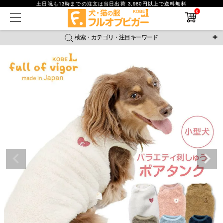
土日祝も13時までの注文は当日出荷 3,980円以上で送料無料
0
在庫なし商品
在庫なし商品を表示しない
検索・カテゴリ・注目キーワード
商品番号
＼注目ワード／
ジャージ
防蚊
腹巻
撥水レイン
ラッシュガード
並び順
接触冷感
おそろコーデ
背中開きアイテム
新着順
新作アイテム
価格が安い順
価格が高い順
レビュー数順
返品・交換について
ご利用ガイド
検索
詳細検索