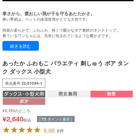
寒さから、愛おしい我が子を守るあたたかさ。
寒い季節は、ペットの体温管理がとても大切です。
両面が柔らかで、ふわふわ、軽くて暖かなボア素材のタンクトップ。
着ているワンちゃんは、毛布に包まれているような暖かさです。
1枚での着用でも、インナー付パンツやスカート、重ね着つなぎなどと組み
続きを読む
合わせたりも良し。
何とでも合わせやすいこれからの季節にマッチした1枚です。
あったか ふわもこ バラエティ 刺しゅう ボア タン
動きやすく、締めつけのない着用感を保つために伸縮性にこだわった素材を
選んでいます。
ク ダックス 小型犬
伸縮性も良く、自由な動きを妨げない快適な着心地。お腹周りは、ゴム使用
で体にとフィットします。男の子も女の子も、フィットできるよう考慮した
商品番号
22-01094-1
お腹周りでおしっこうんちも汚れず快適。
ウエア初心者から上級者まで大活躍のアイテムです。
●本体：珊瑚フリース(両面ボア)(ポリエステル100%)
¥
3,190
のところ
●部分使い：30/-スパンフライス(綿95%・ポリウレタン5%)
¥
2,640
●日本製：MADE IN JAPAN
[
72
ポイント進呈 ]
税込
●伸縮性(5段階)：3
●厚さ(5段階)：5
5.00
6
●お洗濯について：手洗い又は、洗濯ネットを使用。アイロンは、当て布を