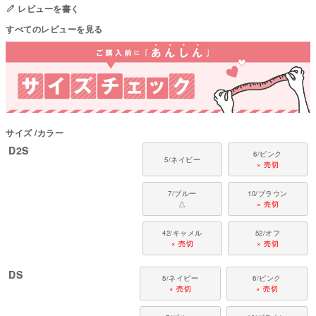
して中温。 ファスナー・ボタン・面テープがある商品は、しっかり止めた状
レビューを書く
態で洗濯をしてください
すべてのレビューを見る
国内の縫製工場と連携して、一つひとつ丁寧に仕上げています。心地よい着
心地をお楽しみください。
対象犬種
カニンヘン・ミニチュアダックス、ダックスフンド、シーズー、チワワ、パ
ピヨン、ポメラニアン、マルチーズ、トイプードル、ミニチュアシュナウザ
ー、ヨークシャーテリアなど
サイズ
カラー
D2S
6/ピンク
5/ネイビー
× 売切
7/ブルー
10/ブラウン
△
× 売切
42/キャメル
52/オフ
× 売切
× 売切
DS
5/ネイビー
6/ピンク
× 売切
× 売切