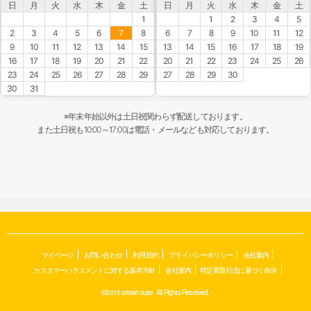
日
月
火
水
木
金
土
日
月
火
水
木
金
土
1
1
2
3
4
5
2
3
4
5
6
7
8
6
7
8
9
10
11
12
9
10
11
12
13
14
15
13
14
15
16
17
18
19
16
17
18
19
20
21
22
20
21
22
23
24
25
26
23
24
25
26
27
28
29
27
28
29
30
30
31
※年末年始以外は土日祝関わらず配送しております。
また土日祝も10:00～17:00は電話・メールなども対応しております。
マイページ
お問い合わせ
利用規約
プライバシーポリシー
会社案内
カスタマーハラスメントに対する基本方針
会社案内
特定商取引法に基づく表示
©2015 strawhouse. All Rights Reserved.