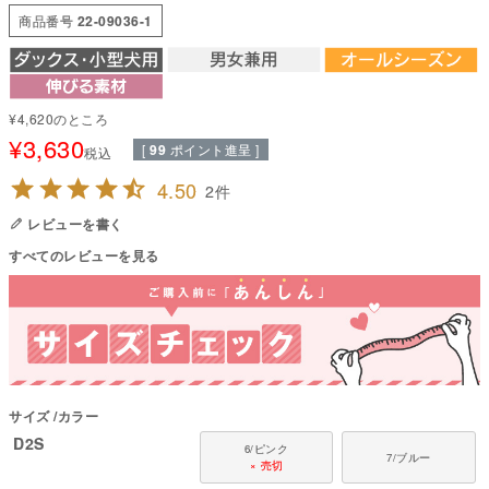
水着素材のようにつるつるして、ストレッチ性の高い素材。遊んでも砂や枯
商品番号
22-09036-1
れ葉などがつきにくく、水着をはじめ、様々なスポーツシーンをサポート。
肌面をサラサラに保つ、優れた吸水速乾性に加え、高いUVカット性と耐塩素
性を併せ持つ新しい感覚のストレッチ機能素材です。
脚周りは泥の跳ね返りも目立ちにくい配色。
¥
4,620
のところ
縦・横・斜め、全方向に伸縮性に優れ着脱も楽々。
¥
3,630
[
99
ポイント進呈 ]
税込
●本体：トリノクール(ポリエステル82%・ポリウレタン18%)
4.50
●日本製：MADE IN JAPAN
2
●伸縮性(5段階)：5
レビューを書く
●厚さ(5段階)：2
●お洗濯について：手洗い又は、洗濯ネットを使用。アイロンは、当て布を
すべてのレビューを見る
して中温。 ファスナー・ボタン・面テープがある商品は、しっかり止めた状
態で洗濯をしてください
国内の縫製工場と連携して、一つひとつ丁寧に仕上げています。心地よい着
心地をお楽しみください。
弊社のラッシュガードは、浅瀬での川遊びや雪遊び・雨上がりの泥はね防止
など、日常使いを想定して企画・制作しております。 ただし、水泳のように
サイズ
カラー
全身がしっかり濡れる状況では、生地の重みでズレやすくなり、犬への負担
や脱げる恐れがございます。
D2S
6/ピンク
7/ブルー
なお、水泳のように全身が濡れる状況では、生地が重くなりズレやすくなる
× 売切
ため、泳ぐ用途での使用はおすすめしておりません。