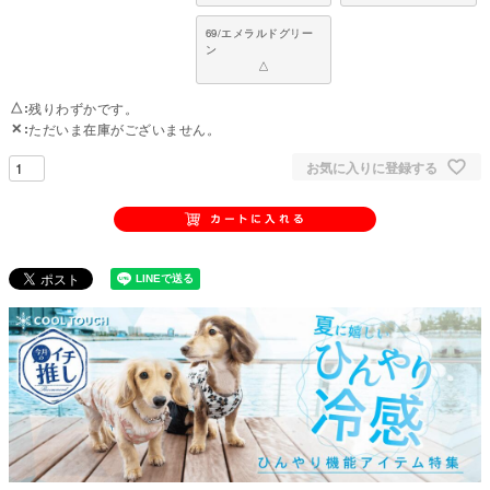
69/エメラルドグリー
ン
△
△
残りわずかです。
✕
ただいま在庫がございません。
お気に入りに登録する