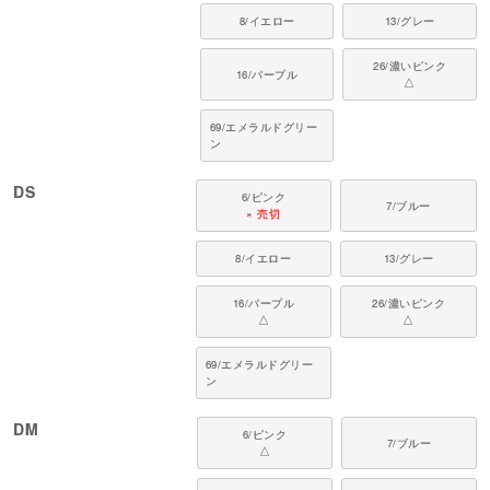
8/イエロー
13/グレー
対象犬種
カニンヘン・ミニチュアダックス、ダックスフンド、シーズー、チワワ、パ
26/濃いピンク
ピヨン、ポメラニアン、マルチーズ、トイプードル、ミニチュアシュナウザ
16/パープル
△
ー、ヨークシャーテリアなど
69/エメラルドグリー
ン
DS
6/ピンク
7/ブルー
× 売切
8/イエロー
13/グレー
16/パープル
26/濃いピンク
△
△
69/エメラルドグリー
ン
DM
6/ピンク
7/ブルー
△