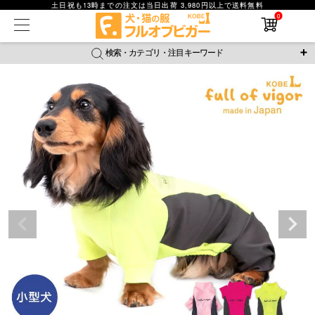
土日祝も13時までの注文は当日出荷 3,980円以上で送料無料
0
在庫なし商品
在庫なし商品を表示しない
検索・カテゴリ・注目キーワード
商品番号
＼注目ワード／
ジャージ
防蚊
腹巻
撥水レイン
ラッシュガード
並び順
接触冷感
おそろコーデ
背中開きアイテム
新着順
新作アイテム
価格が安い順
価格が高い順
レビュー数順
返品・交換について
ご利用ガイド
検索
詳細検索