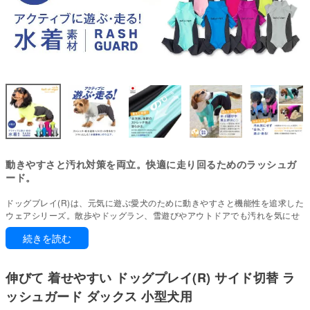
動きやすさと汚れ対策を両立。快適に走り回るためのラッシュガ
ード。
ドッグプレイ(R)は、元気に遊ぶ愛犬のために動きやすさと機能性を追求した
ウェアシリーズ。散歩やドッグラン、雪遊びやアウトドアでも汚れを気にせ
ず思いきり楽しめます。
続きを読む
お手入れも簡単で、毎日のケアがぐっとラクに。
ぽっちゃり体型でもしっかりフィット。
伸びて 着せやすい ドッグプレイ(R) サイド切替 ラ
驚くほど伸縮性が高く、体にやさしく寄り添います。締めつけ感がなく快適
な着心地で、動きやすさも十分に保っています。
ッシュガード ダックス 小型犬用