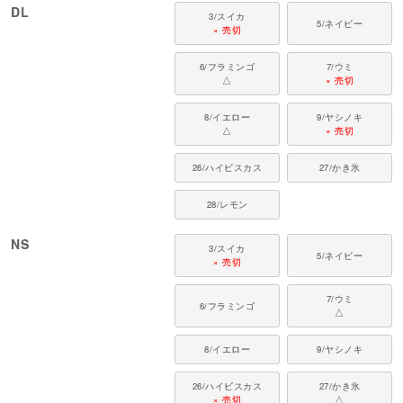
DL
3/スイカ
5/ネイビー
× 売切
6/フラミンゴ
7/ウミ
△
× 売切
8/イエロー
9/ヤシノキ
△
× 売切
26/ハイビスカス
27/かき氷
28/レモン
NS
3/スイカ
5/ネイビー
× 売切
7/ウミ
6/フラミンゴ
△
8/イエロー
9/ヤシノキ
26/ハイビスカス
27/かき氷
× 売切
△