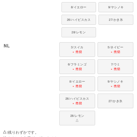
8/イエロー
9/ヤシノキ
26/ハイビスカス
27/かき氷
28/レモン
NL
3/スイカ
5/ネイビー
× 売切
× 売切
6/フラミンゴ
7/ウミ
× 売切
× 売切
8/イエロー
9/ヤシノキ
× 売切
× 売切
26/ハイビスカス
27/かき氷
× 売切
28/レモン
△
△
残りわずかです。