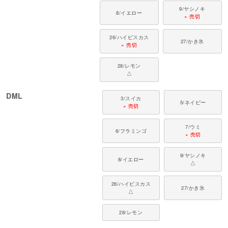
に合う場合は「ダックス用」または「小型犬用」をご利用いただけます。イ
9/ヤシノキ
タグレは胸が深くウエストが細いため、必ずヌード寸法を測り、体型に近い
8/イエロー
× 売切
サイズをお選びください。
26/ハイビスカス
27/かき氷
× 売切
28/レモン
△
DML
3/スイカ
5/ネイビー
× 売切
7/ウミ
6/フラミンゴ
× 売切
9/ヤシノキ
8/イエロー
△
26/ハイビスカス
27/かき氷
△
28/レモン