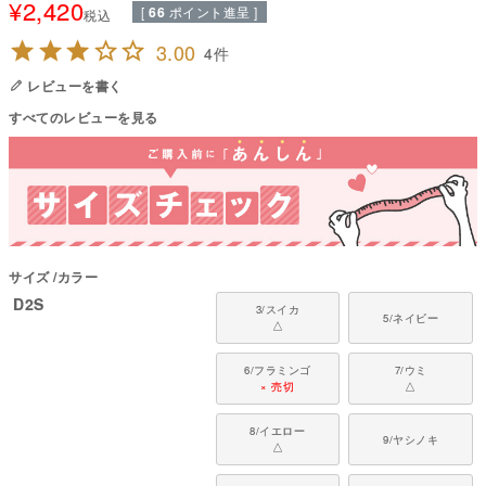
¥
2,420
[
66
ポイント進呈 ]
【軽くて動きやすいタンクトップ・日本製】
税込
前足まわりが自由に動かせるため、日常使いに取り入れやすい形。
3.00
4
国内縫製工場で一つひとつ丁寧に仕上げています。
レビューを書く
■ 素材・機能について
すべてのレビューを見る
・接触冷感機能でひんやりとした肌触り
・メッシュ構造で通気性が高くムレにくい
・軽量で乾きやすく扱いやすい素材
・昇華プリント対応で発色がきれいに出る生地
・薄手で体温を調整しやすい夏向け素材
●本体：接触冷感メッシュ（ポリエステル100%）
●部分使い：40スパンテレコ（綿95%・ポリウレタン5%）
サイズ
カラー
●日本製：MADE IN JAPAN
D2S
●伸縮性（5段階）：3
3/スイカ
5/ネイビー
△
●厚さ（5段階）：1
●お手入れ：手洗いまたは洗濯ネット使用。
※高温多湿での取り扱いにはご注意ください。プリントの色褪せの原因とな
6/フラミンゴ
7/ウミ
× 売切
△
ります。
日陰吊り干しをおすすめします。
※アイロン、乾燥機は使用しないでください。
8/イエロー
9/ヤシノキ
△
■ サイズ感について