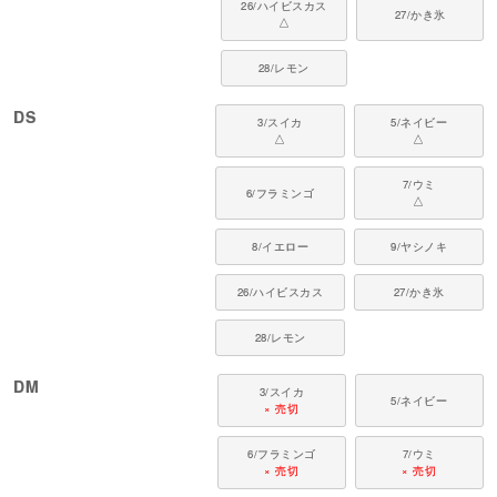
26/ハイビスカス
27/かき氷
昇華プリントの熱処理により、生地に若干の縮みがございます。
△
そのため、通常のメッシュ素材と比べて、ややタイトな仕上がりです。
28/レモン
■ 対象犬種
DS
カニンヘン・ミニチュアダックス、ダックスフンド、シーズー、チワワ、パ
3/スイカ
5/ネイビー
△
△
ピヨン、ポメラニアン、マルチーズ、トイプードル、ミニチュアシュナウザ
ー、ヨークシャーテリア など
7/ウミ
6/フラミンゴ
■ よくあるご質問
△
Q. 昇華プリントとはどのような加工ですか？
8/イエロー
9/ヤシノキ
A. 高温で気化したインクを生地に染み込ませるプリント方法です。発色がよ
く洗濯による色落ちがしにくい特徴がありますが、高温多湿・アイロン・乾
26/ハイビスカス
27/かき氷
燥機の使用はプリントの色褪せの原因となるためご注意ください。日陰での
吊り干しをおすすめしています。
28/レモン
Q. 時間が経つと色が褪せますか？
A. 昇華プリントは生地にインクを染み込ませているため、通常の使用・洗濯
DM
3/スイカ
5/ネイビー
では色落ちしにくい加工です。ただし、高温多湿の環境や直射日光への長時
× 売切
間の露出は色褪せの原因となる場合がございますのでご注意ください。
6/フラミンゴ
7/ウミ
Q. イタグレでも使用できますか？
× 売切
× 売切
A. 現在、イタグレ専用のタンクトップはご用意がありません。ただし、体型