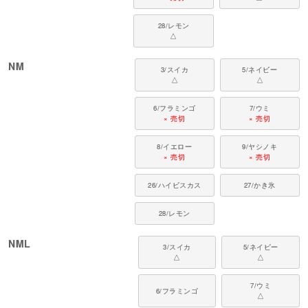
28/レモン
△
NM
3/スイカ
5/ネイビー
△
△
6/フラミンゴ
7/ウミ
× 売切
× 売切
8/イエロー
9/ヤシノキ
× 売切
× 売切
26/ハイビスカス
27/かき氷
28/レモン
NML
3/スイカ
5/ネイビー
△
△
7/ウミ
6/フラミンゴ
△