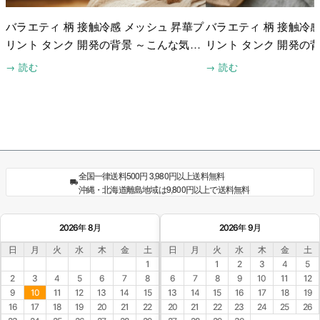
バラエティ 柄 接触冷感 メッシュ 昇華プ
バラエティ 柄 接触冷感
リント タンク 開発の背景 ～こんな気持
リント タンク 開発の
ちから始まりました～
めに工夫したこと～
→ 読む
→ 読む
全国一律送料500円 3,980円以上送料無料
沖縄・北海道離島地域は9,800円以上で送料無料
2026年 8月
2026年 9月
日
月
火
水
木
金
土
日
月
火
水
木
金
土
1
1
2
3
4
5
2
3
4
5
6
7
8
6
7
8
9
10
11
12
9
10
11
12
13
14
15
13
14
15
16
17
18
19
16
17
18
19
20
21
22
20
21
22
23
24
25
26