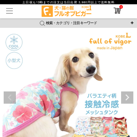
土日祝も13時までの注文は当日出荷 3,980円以上で送料無料
0
在庫なし商品
在庫なし商品を表示しない
検索・カテゴリ・注目キーワード
商品番号
＼注目ワード／
ジャージ
防蚊
腹巻
撥水レイン
ラッシュガード
並び順
接触冷感
おそろコーデ
背中開きアイテム
新着順
新作アイテム
価格が安い順
価格が高い順
レビュー数順
返品・交換について
ご利用ガイド
検索
詳細検索