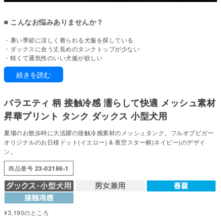
■ こんなお悩みありませんか？
・暑い季節に涼しく着られる犬服を探している
・ダックスに合う丈長めのタンクトップが少ない
・軽くて通気性のいい犬服が欲しい
・夏らしいデザインで見た目も楽しめる犬服が欲しい
続きを読む
・洗濯しやすく扱いやすい犬服を選びたい
夏に取り入れやすい、接触冷感メッシュタンクトップ
バラエティ 柄 接触冷感 濡らして快適 メッシュ素材
通気性のあるメッシュ素材に、接触冷感機能をプラス。
昇華プリント タンク ダックス 小型犬用
軽やかな素材感で、暑い季節の日常着として使いやすい一着です。
ダックスの体型にも合わせやすい丈感で、動きやすさと見た目のバランスを
夏場のお散歩時に大活躍の接触冷感素材のメッシュタンク。フルオブビガー
両立しています。
オリジナルのお日様ドット(イエロー) & 夜空スター柄(ネイビー)のデザイ
ン。
■ 本製品の特徴
商品番号
23-02186-1
【接触冷感×メッシュ素材】
通気性の高いメッシュ生地で、暑い季節にも使いやすい仕様。
【昇華プリントのオリジナル柄】
発色の良いプリントで、夏らしいデザインを楽しめるシリーズ。
¥
3,190
のところ