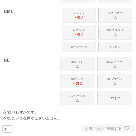
NML
3/レッド
5/ネイビー
× 売切
△
6/ピンク
10/ブラウン
× 売切
△
12/ベージュ
52/オフ
NL
3/レッド
5/ネイビー
△
△
6/ピンク
10/ブラウン
× 売切
△
12/ベージュ
52/オフ
△
△
残りわずかです。
✕
ただいま在庫がございません。
お気に入りに登録する