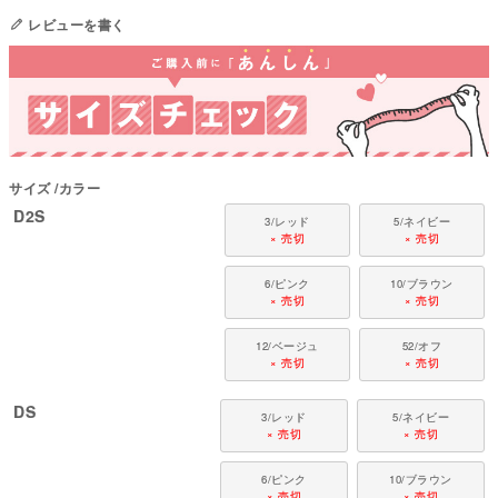
態で洗濯をしてください
レビューを書く
国内の縫製工場と連携して、一つひとつ丁寧に仕上げています。心地よい着
心地をお楽しみください。
コレクション：【2023年春夏新作】
対象犬種
カニンヘン・ミニチュアダックス、ダックスフンド、シーズー、チワワ、パ
サイズ
カラー
ピヨン、ポメラニアン、マルチーズ、トイプードル、ミニチュアシュナウザ
D2S
ー、ヨークシャーテリアなど
3/レッド
5/ネイビー
× 売切
× 売切
6/ピンク
10/ブラウン
× 売切
× 売切
12/ベージュ
52/オフ
× 売切
× 売切
DS
3/レッド
5/ネイビー
× 売切
× 売切
6/ピンク
10/ブラウン
× 売切
× 売切