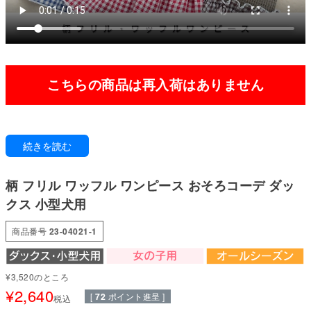
こちらの商品は再入荷はありません
柔らかなワッフルに、可愛い花柄、ギンガムチェック柄がキュートなフリル
続きを読む
ワンピース。
着心地の良さと可愛らしさを兼ね備えたオススメアイテムは、コットン
100%でワッフル素材でデイリーに大活躍。
柄 フリル ワッフル ワンピース おそろコーデ ダッ
かわいい柄がフリルでついたレイヤード風ワンピース。オールシーズン対応
でお出かけ・お散歩がココロオドル♪
クス 小型犬用
●本体：30/1コットンワッフル(綿100%)
商品番号
23-04021-1
●スカート：60Sローンプチフラワー柄(綿100%)40Ｓギンガム(綿100%)
●部分使い：40スパンテレコ(綿95%・ポリウレタン5%)
●日本製：MADE IN JAPAN
●伸縮性(5段階)：3
¥
3,520
のところ
●厚さ(5段階)：2
¥
2,640
[
72
ポイント進呈 ]
税込
●お洗濯について：手洗い又は、洗濯ネットを使用。アイロンは、当て布を
して中温。 ファスナー・ボタン・面テープがある商品は、しっかり止めた状