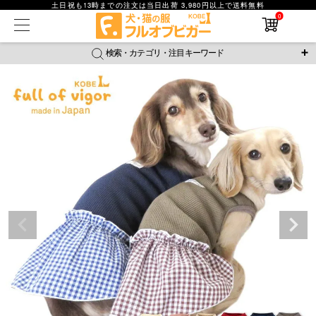
土日祝も13時までの注文は当日出荷 3,980円以上で送料無料
0
在庫なし商品
在庫なし商品を表示しない
検索・カテゴリ・注目キーワード
商品番号
＼注目ワード／
ジャージ
防蚊
腹巻
撥水レイン
ラッシュガード
並び順
接触冷感
おそろコーデ
背中開きアイテム
新着順
新作アイテム
価格が安い順
価格が高い順
レビュー数順
返品・交換について
ご利用ガイド
検索
詳細検索