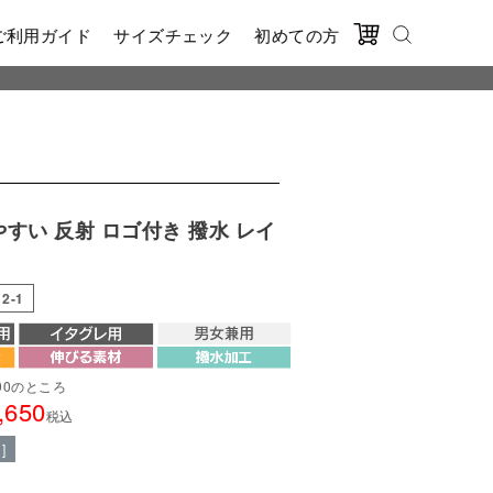
ご利用ガイド
サイズチェック
初めての方
やすい 反射 ロゴ付き 撥水 レイ
12-1
90
のところ
,650
税込
]