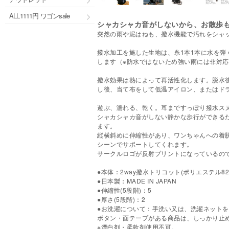
ALL1111円 ワゴンsale
シャカシャカ音がしないから、お散歩
突然の雨や泥はねも、撥水機能で汚れをシャ
撥水加工を施した生地は、糸1本1本に水を弾
します（※防水ではないため強い雨には非対
撥水効果は熱によって再活性化します。脱水
し後、当て布をして低温アイロン、またはド
遊ぶ、濡れる、乾く。耳まですっぽり撥水ス
シャカシャカ音がしない静かな歩行ができる
ます。
縦横斜めに伸縮性があり、ワンちゃんへの着
シーンでサポートしてくれます。
サークルロゴが反射プリントになっているの
●本体：2way撥水トリコット(ポリエステル8
●日本製：MADE IN JAPAN
●伸縮性(5段階)：5
●厚さ(5段階)：2
●お洗濯について：手洗い又は、洗濯ネットを
ボタン・面テープがある商品は、しっかり止
※漂白剤・柔軟剤使用不可。