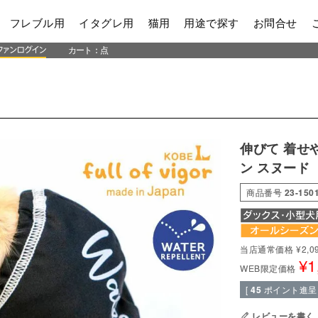
フレブル用
イタグレ用
猫用
用途で探す
お問合せ
カート：
点
伸びて 着せ
ン スヌード
商品番号
23-150
当店通常価格
¥
2,0
¥
1
WEB限定価格
[
45
ポイント進呈 
レビューを書く