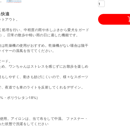
も快適
ットアウト。
く処理を行い、中程度の雨や水しぶきから愛犬をガード
応）。日常の散歩や軽い雨の日に適した機能です。
後は乾燥機の使用がおすすめ。乾燥機がない場合は陰干
ライヤーの温風を当ててください。
ヌード。
ため、ワンちゃんはストレスを感じずにお散歩を楽しめ
脱もしやすく、動きも妨げにくいので、様々なスポーツ
で、夜道でも車のライトを反射してくれるデザイン。
2%・ポリウレタン18%)
使用。アイロンは、当て布をして中温。 ファスナー・
めた状態で洗濯をしてください