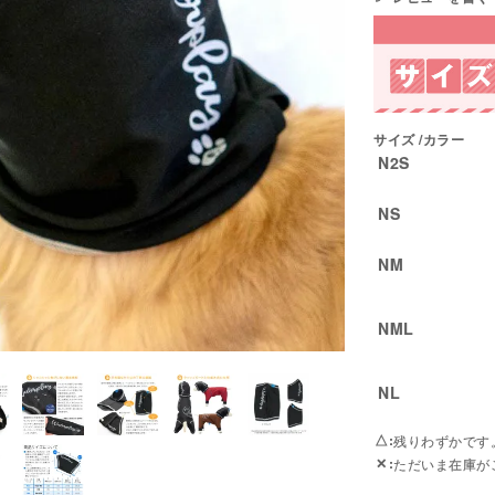
サイズ
カラー
N2S
NS
NM
NML
NL
△
残りわずかです
✕
ただいま在庫が