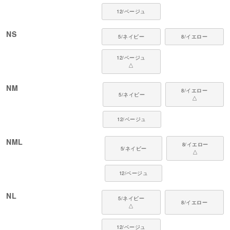
12/ベージュ
フルオブビガーは、犬や猫の習性と動きを研究し、毎日に寄り添うウエアを
届けています。愛犬・愛猫の心地よい毎日を、これからも支えていきます。
NS
5/ネイビー
8/イエロー
12/ベージュ
△
NM
8/イエロー
5/ネイビー
△
12/ベージュ
NML
8/イエロー
5/ネイビー
△
12/ベージュ
NL
5/ネイビー
8/イエロー
△
12/ベージュ