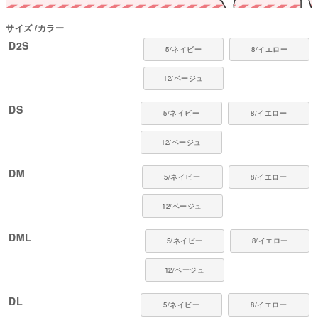
●厚さ（5段階）：2
●お手入れ：手洗い又は、裏返し洗濯ネットを使用。
サイズ
カラー
ファスナー・ボタン・面テープがある商品は、しっかり止めた状態で洗濯を
してください。
D2S
5/ネイビー
8/イエロー
■ 対象犬種
12/ベージュ
カニンヘン・ミニチュアダックス、ダックスフンド、シーズー、チワワ、パ
ピヨン、ポメラニアン、マルチーズ、トイプードル、ミニチュアシュナウザ
DS
5/ネイビー
8/イエロー
ー、ヨークシャーテリア など
12/ベージュ
■ よくあるご質問
Q. タンクと袖あり、どう使い分ければいいですか？
DM
5/ネイビー
8/イエロー
A. 涼しさを優先したいときはタンク、脇やお腹までしっかり覆いたいときや
肌寒い季節には袖ありがおすすめです。袖ありは前足の付け根まで覆えま
12/ベージュ
す。
Q. 袖ありは着せにくいですか？
DML
5/ネイビー
8/イエロー
A. いいえ、前足を通すだけなので、全身つなぎより手軽です。タンクと同じ
感覚で着せていただけます。
12/ベージュ
Q. ダニを見つけたら、どうすればいいですか？
A. 無理に取ろうとせず、動物病院でみてもらいましょう。触れたあとは手を
DL
5/ネイビー
8/イエロー
しっかり洗ってください。