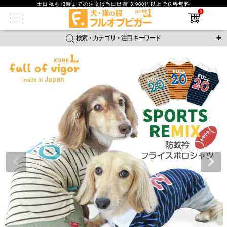
土日祝も13時までの注文は当日出荷 3,980円以上で送料無料
0
在庫なし商品
在庫なし商品を表示しない
検索・カテゴリ・注目キーワード
商品番号
＼注目ワード／
ジャージ
防蚊
腹巻
撥水レイン
ラッシュガード
並び順
接触冷感
おそろコーデ
背中開きアイテム
新着順
新作アイテム
価格が安い順
価格が高い順
レビュー数順
返品・交換について
ご利用ガイド
検索
詳細検索