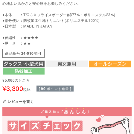
心地よい温かさと安心感をお楽しみください。
■ 本製品の特徴
●本体 ：T/C３０フライスボーダー(綿77%・ポリエステル23%)
●部分使い：防蚊加工生地トリエント(ポリエステル100%)
【脇・胸・前足の付け根までカバー】
●日本製 ：MADE IN JAPAN
タンクでは出てしまう部分まで袖が覆い、汚れや肌の露出を軽減。前足を通
すだけでサッと着せられます。
【ボーダーが映える綿ポリフライス】
●伸縮性 ：★★★★
●厚 さ ：★★
綿の肌触りとポリエステルの速乾性を兼ね備えた、型崩れしにくいボーダー
素材です。
商品番号
24-01041-1
【トリエント素材使用】
蚊や虫が気になる季節のお散歩や外遊びにおすすめ。公園や草むら、ドッグ
ランなど、夏のお出かけシーンにも活躍します。
■ 素材・機能について
¥
5,060
のところ
¥
3,300
・フライス組織の高い伸縮性で型崩れしにくい
[
90
ポイント進呈 ]
税込
・乾きやすくシワになりにくい扱いやすさ
・綿の柔らかさに適度なハリと光沢感
レビューを書く
・表裏同じ編み目で肌当たりが滑らか
●本体：T/C30フライスボーダー(綿77%・ポリエステル23%)
●部分使い：特殊加工生地トリエント(ポリエステル100%)
●日本製：MADE IN JAPAN
●伸縮性（5段階）：4