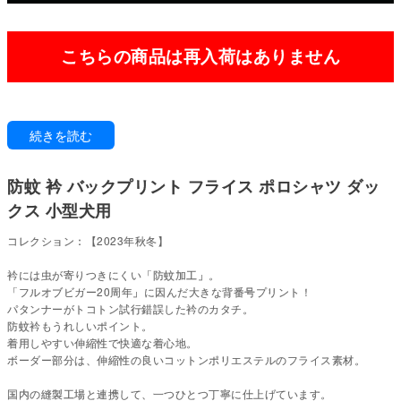
こちらの商品は再入荷はありません
■ こんなお悩みありませんか？
続きを読む
・タンクだと脇まわりが出てしまって、擦れや汚れが気になる
・タンクでは物足りないけれど、全身つなぎは着せるのが負担。ちょうどい
防蚊 衿 バックプリント フライス ポロシャツ ダッ
い丈がほしい
・草むらや公園に連れて行くのが不安
クス 小型犬用
・フィラリア予防の薬はしているが、蚊が気になる季節のお散歩にも気を配
りたい。
コレクション：【2023年秋冬】
・ノミが家の中に持ち込まれないか心配
衿には虫が寄りつきにくい「防蚊加工」。
袖があるのには、理由があります。タンクでは隠れない場所ま
「フルオブビガー20周年」に因んだ大きな背番号プリント！
で、すっぽり。
パタンナーがトコトン試行錯誤した衿のカタチ。
防蚊衿もうれしいポイント。
虫や汚れが気になる季節のお散歩に。少しだけしっかり守りたい日の、頼れ
着用しやすい伸縮性で快適な着心地。
る一枚です。
ボーダー部分は、伸縮性の良いコットンポリエステルのフライス素材。
「フルオブビガー20周年」に因んだ大きな背番号プリント! パタンナーがト
コトン試行錯誤した衿のカタチ。 着用しやすい伸縮性で快適な着心地。 ボー
国内の縫製工場と連携して、一つひとつ丁寧に仕上げています。
ダー部分は、伸縮性の良いコットンポリエステルのフライス素材。