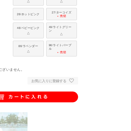
△
△
27/ターコイズ
26/ホットピンク
× 売切
49/ライトグリー
46/ベビーピンク
ン
△
△
96/ライトパープ
86/ラベンダー
ル
△
× 売切
。
ございません。
お気に入りに登録する