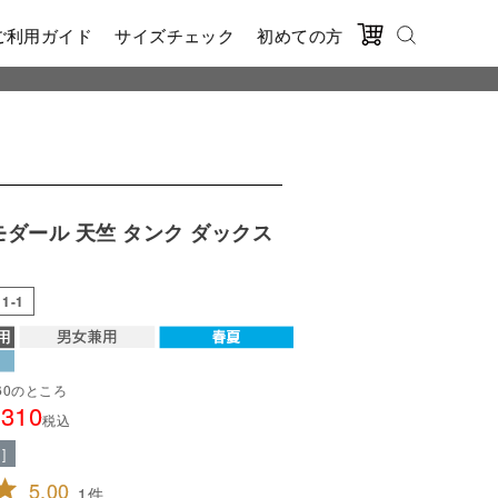
ご利用ガイド
サイズチェック
初めての方
モダール 天竺 タンク ダックス
11-1
60
のところ
,310
税込
]
5.00
1