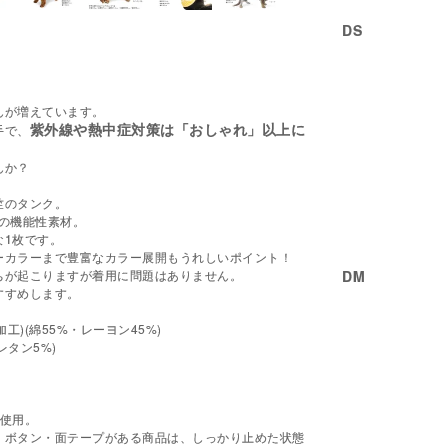
DS
んが増えています。
紫外線や熱中症対策は「おしゃれ」以上に
手で、
んか？
竺のタンク。
の機能性素材。
な1枚です。
ーカラーまで豊富なカラー展開もうれしいポイント！
DM
ちが起こりますが着用に問題はありません。
すすめします。
工)(綿55%・レーヨン45%)
レタン5%)
を使用。
・ボタン・面テープがある商品は、しっかり止めた状態