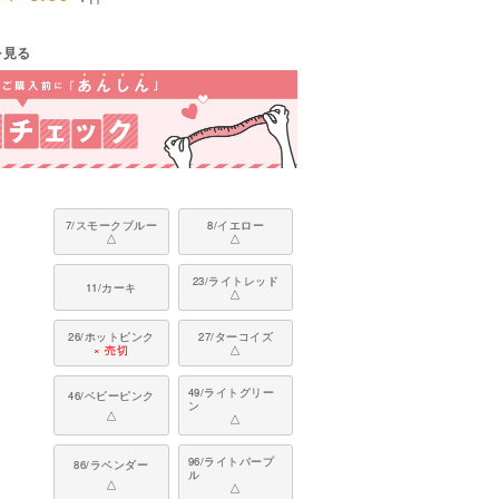
を見る
7/スモークブルー
8/イエロー
△
△
23/ライトレッド
11/カーキ
△
26/ホットピンク
27/ターコイズ
× 売切
△
49/ライトグリー
46/ベビーピンク
ン
△
△
96/ライトパープ
86/ラベンダー
ル
△
△