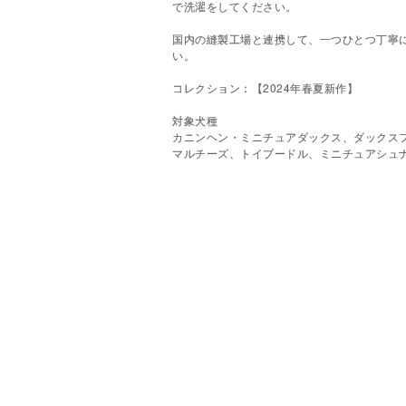
で洗濯をしてください。
国内の縫製工場と連携して、一つひとつ丁寧
い。
コレクション：【2024年春夏新作】
対象犬種
カニンヘン・ミニチュアダックス、ダックス
マルチーズ、トイプードル、ミニチュアシュ