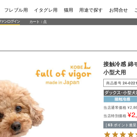
フレブル用
イタグレ用
猫用
用途で探す
お問合せ
カート：
点
接触冷感 綿
小型犬用
商品番号
24-022
当店通常価格
¥
2,8
¥
2
当店特別価格
[
63
ポイント進呈 