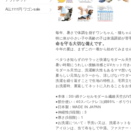
ALL1111円 ワゴンsale
毎年、暑さで体調を崩すワンちゃん・猫ちゃ
特に体が小さい子や高齢の子は体温調節が苦
命を守る大切な備えです。
今年の夏は、まずこの一着から始めてみませ
ベタつき知らずのサラッと快適なモダール天
暑い時期にうれしい接触冷感とUVカット付き
モダール天竺は、洗濯耐久性もあるママ想い
夏らしい元気なカラーから、涼しげなパウダ
洗濯を繰り返すことで生地の特性上、毛羽立
お洗濯時、裏返してネットに入れることをお
●本体：30/-綿テンセルモダール繊維天竺(UV加
●部分使い：40スパンテレコ(綿95%・ポリウ
●日本製：MADE IN JAPAN
●伸縮性(5段階)：3
●厚さ(5段階)：1
●お洗濯について：手洗い又は、洗濯ネット
アイロンは、当て布をして中温。ファスナー