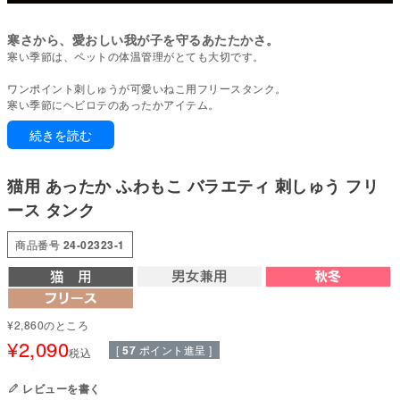
寒さから、愛おしい我が子を守るあたたかさ。
寒い季節は、ペットの体温管理がとても大切です。
ワンポイント刺しゅうが可愛いねこ用フリースタンク。
寒い季節にヘビロテのあったかアイテム。
1枚でも重ね着でも楽しめるアイテムとして活躍します。
続きを読む
フリース生地は空気をしっかりと閉じ込め、高い保温性を実現。
また、毛玉ができにくいアンチピリング加工が施されており、長く使える耐
猫用 あったか ふわもこ バラエティ 刺しゅう フリ
久性を備えています。
ース タンク
寒い季節を快適に過ごせる一着です。
商品番号
24-02323-1
●本体：アンチピリングフリース(ポリエステル100%)
●部分使い：20スパンテレコ(綿95%・ポリウレタン5%)
●日本製：MADE IN JAPAN
●伸縮性(5段階)：3
●厚さ(5段階)：4
¥
2,860
のところ
●お洗濯について：手洗い又は、洗濯ネットを使用。アイロンは、当て布を
¥
2,090
して中温。 ファスナー・ボタン・面テープがある商品は、しっかり止めた状
[
57
ポイント進呈 ]
税込
態で洗濯をしてください
レビューを書く
国内の縫製工場と連携して、一つひとつ丁寧に仕上げています。心地よい着