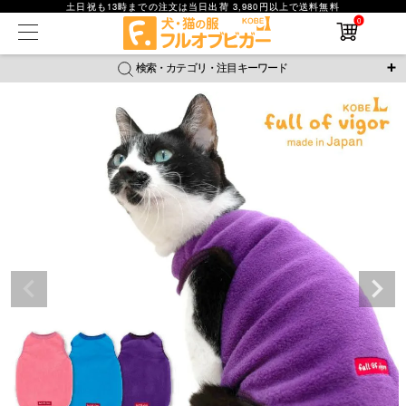
土日祝も13時までの注文は当日出荷 3,980円以上で送料無料
0
在庫なし商品
在庫なし商品を表示しない
検索・カテゴリ・注目キーワード
商品番号
＼注目ワード／
ジャージ
防蚊
腹巻
撥水レイン
ラッシュガード
並び順
接触冷感
おそろコーデ
背中開きアイテム
新着順
新作アイテム
価格が安い順
価格が高い順
レビュー数順
返品・交換について
ご利用ガイド
検索
詳細検索