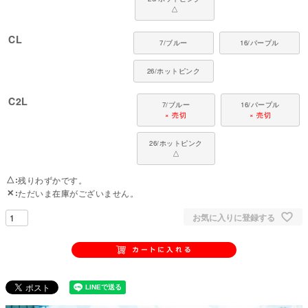
△
CL
7/ブルー
16/パープル
26/ホットピンク
C2L
7/ブルー
16/パープル
× 売切
× 売切
26/ホットピンク
△
△
残りわずかです。
✕
ただいま在庫がございません。
お気に入りに登録する