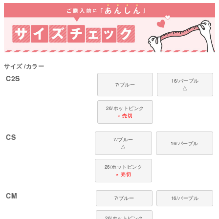
心地をお楽しみください。
なぜ猫に服を着せるの？
自由を好む猫にとって、服を着ることはストレスになることもあります。
しかし、手術後の傷口を舐めるのを防いだり、皮膚トラブルや介護の際に
は、服が治癒を助けて生活を快適にします。
フルオブビガーは長年にわたり猫の習性や動きを研究し、「猫が嫌がらずに
サイズ
カラー
着てくれる服」を追求。多くの猫と飼い主さんに支持されています。
C2S
16/パープル
猫ちゃんの着用時のポイント
7/ブルー
△
最初は歩き方がぎこちなくなったり、転んでしまうことも。慣れるまでは、
そばで優しく見守ってあげてください。
26/ホットピンク
× 売切
対象猫種
ラグドール、ペルシャ、アメリカン ショートヘアー、ブリティッシュ ショー
CS
トヘアー、メインクーン、ノルウェージャン フォレスト キャット、シャムな
7/ブルー
16/パープル
ど
△
26/ホットピンク
× 売切
CM
7/ブルー
16/パープル
26/ホットピンク