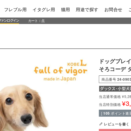
フレブル用
イタグレ用
猫用
用途で探す
お問合せ
カート：
点
ドッグプレイ(
そろコーデ 
商品番号
24-090
当店通常価格
¥
5,2
¥
3
当店特別価格
[
105
ポイント進呈
レビューを書く