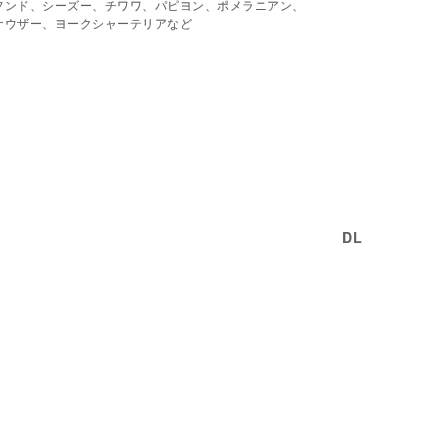
フンド、シーズー、チワワ、パピヨン、ポメラニアン、
ナウザー、ヨークシャーテリアなど
DL