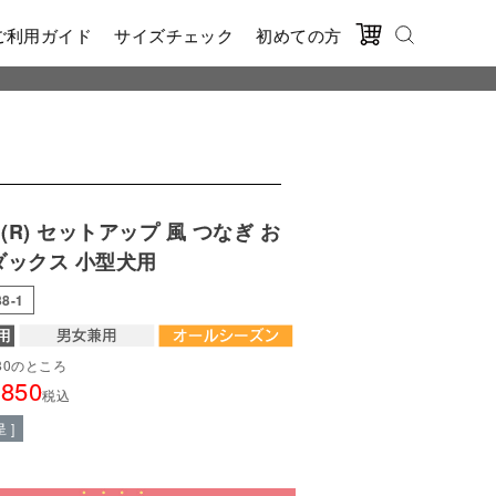
ご利用ガイド
サイズチェック
初めての方
R) セットアップ 風 つなぎ お
ダックス 小型犬用
38-1
80
のところ
,850
税込
 ]