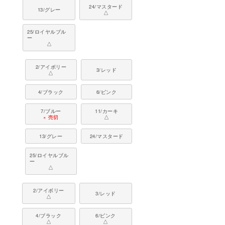
24/マスタード
13/グレー
△
25/ロイヤルブル
ー
△
2/アイボリー
3/レッド
△
4/ブラック
6/ピンク
7/ブルー
11/カーキ
× 売切
△
13/グレー
24/マスタード
25/ロイヤルブル
ー
△
2/アイボリー
3/レッド
△
4/ブラック
6/ピンク
△
△