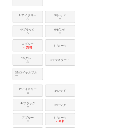
ー
2/アイボリー
3/レッド
△
△
4/ブラック
6/ピンク
△
△
7/ブルー
11/カーキ
× 売切
13/グレー
24/マスタード
△
25/ロイヤルブル
ー
2/アイボリー
3/レッド
△
4/ブラック
6/ピンク
△
7/ブルー
11/カーキ
△
× 売切