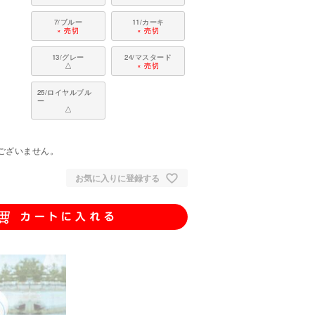
7/ブルー
11/カーキ
× 売切
× 売切
13/グレー
24/マスタード
△
× 売切
25/ロイヤルブル
ー
△
。
ございません。
お気に入りに登録する