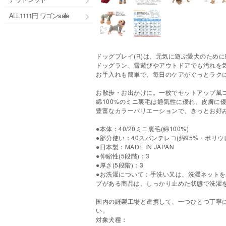
ALL1111円 ワゴンsale
ドッグプレイ(R)は、元気に遊ぶ愛犬のため
ドッグラン、雪遊びやアウトドアでも汚れを
お手入れも簡単で、毎日のケアがぐっとラク
お散歩・お出かけに。一枚でセットアップ風
綿100%のミニ裏毛は通気性に優れ、皮膚に
豊富なカラーバリエーションで、きっとお好
●本体：40/20ミニ裏毛(綿100%)
●部分使い：40スパンテレコ(綿95%・ポリウ
●日本製：MADE IN JAPAN
●伸縮性(5段階)：3
●厚さ(5段階)：3
●お洗濯について：手洗い又は、洗濯ネット
プがある商品は、しっかり止めた状態で洗濯
国内の縫製工場と連携して、一つひとつ丁寧
い。
対象犬種：