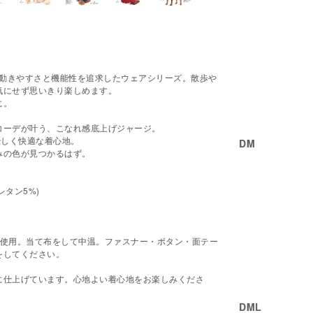
に動きやすさと機能性を追求したウェアシリーズ。散歩や
気にせず思いきり楽しめます。
に。
コーデが叶う、こなれ感底上げジャージ。
優しく快適な着心地。
DM
みの色が見つかるはず。
レタン5%)
を使用。当て布をして中温。ファスナー・ボタン・面テー
をしてください。
に仕上げています。心地よい着心地をお楽しみくださ
DML