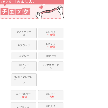
2/アイボリー
3/レッド
△
× 売切
6/ピンク
4/ブラック
× 売切
7/ブルー
11/カーキ
13/グレー
24/マスタード
△
△
25/ロイヤルブル
ー
△
2/アイボリー
3/レッド
× 売切
× 売切
6/ピンク
4/ブラック