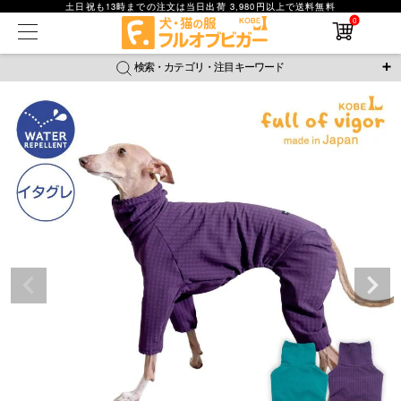
土日祝も13時までの注文は当日出荷 3,980円以上で送料無料
0
在庫なし商品
在庫なし商品を表示しない
検索・カテゴリ・注目キーワード
商品番号
＼注目ワード／
ジャージ
防蚊
腹巻
撥水レイン
ラッシュガード
並び順
接触冷感
おそろコーデ
背中開きアイテム
新着順
新作アイテム
価格が安い順
価格が高い順
レビュー数順
返品・交換について
ご利用ガイド
検索
詳細検索