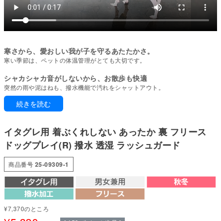
寒さから、愛おしい我が子を守るあたたかさ。
寒い季節は、ペットの体温管理がとても大切です。
シャカシャカ音がしないから、お散歩も快適
突然の雨や泥はねも、撥水機能で汚れをシャットアウト。
続きを読む
撥水加工を施した生地は、糸1本1本に水を弾く処理を行い、中程度の雨や水
しぶきから愛犬をガードします(※防水ではないため強い雨には非対応)。日常
の散歩や軽い雨の日に適した機能です。
イタグレ用 着ぶくれしない あったか 裏 フリース
撥水効果は熱によって再活性化します。脱水後は乾燥機の使用がおすすめ。
ドッグプレイ(R) 撥水 透湿 ラッシュガード
乾燥機がない場合は陰干し後、当て布をして低温アイロン、またはドライヤ
ーの温風を当ててください。
商品番号
25-09309-1
ドッグプレイ(R)は、元気に遊ぶ愛犬のために動きやすさと機能性を追求した
ウェアシリーズ。散歩やドッグラン、雪遊びやアウトドアでも汚れを気にせ
ず思いきり楽しめます。
お手入れも簡単で、毎日のケアがぐっとラクに。
¥
7,370
のところ
雨の日・雨上がりのお散歩に。