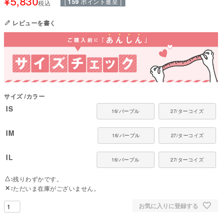
¥
5,830
[
159
ポイント進呈 ]
税込
4方向への優れたストレッチ性・撥水性・防風性・透湿性を兼ね備えた裏フ
リースの撥水ラッシュガード。
レビューを書く
雨でもお散歩がかかせない、寒くても元気に遊びたい子におすすめ。
表側は撥水、裏側は薄手のフリースで保温してくれます。
C0撥水加工で、リサイクルポリエステルとROICAポリウレタンを使用した
こだわりのサステナブル素材です。
●本体：STORMFLEECE BACK GRID(ポリエステル93%・ポリウレタン7%)
●日本製：MADE IN JAPAN
●伸縮性(5段階)：4
サイズ
カラー
●厚さ(5段階)：3
●お洗濯について：手洗い又は、洗濯ネットを使用。当て布をして中温。フ
IS
16/パープル
27/ターコイズ
ァスナー・ボタン・面テープがある商品は、しっかり止めた状態で洗濯をし
てください。
IM
16/パープル
27/ターコイズ
弊社のラッシュガードは、川遊びの浅瀬・雪遊び・雨上がりの泥はね対策な
ど、日常のアウトドアシーンを想定して設計されています。
IL
なお、水泳のように全身が濡れる状況では、生地が重くなりズレやすくなる
16/パープル
27/ターコイズ
ため、泳ぐ用途での使用はおすすめしておりません。
△
残りわずかです。
国内の縫製工場と連携して、一つひとつ丁寧に仕上げています。心地よい着
✕
ただいま在庫がございません。
心地をお楽しみください。
対象犬種：
お気に入りに登録する