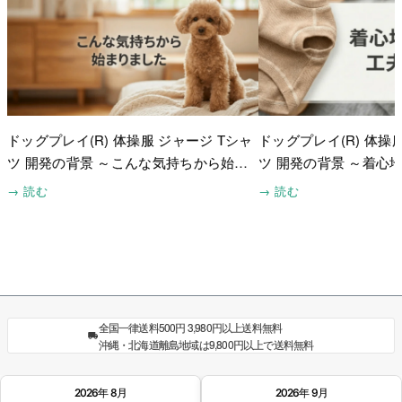
ドッグプレイ(R) 体操服 ジャージ Tシャ
ドッグプレイ(R) 体操
ツ 開発の背景 ～こんな気持ちから始ま
ツ 開発の背景 ～着心
りました～
たこと～
→ 読む
→ 読む
全国一律送料500円 3,980円以上送料無料
沖縄・北海道離島地域は9,800円以上で送料無料
2026年 8月
2026年 9月