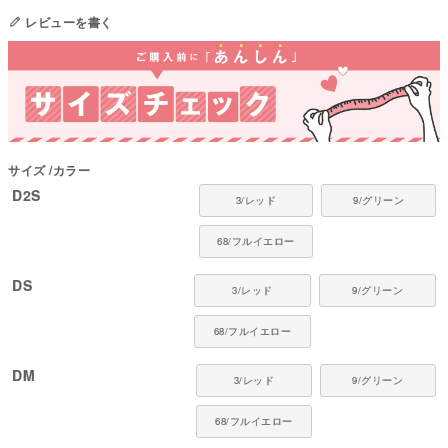
【着せやすい長袖Tシャツ型】
レビューを書く
つなぎより簡単に着脱がしやすく、日常使いに取り入れやすい形。
【V字カットで首の動きをサポート】
首元のセンターフロントをV字にすることで、下を向く動作にも対応しやす
い設計。
【高機能素材・日本製】
吸湿速乾・消臭・抗菌加工・UVカット・帯電防止・弱酸性pH対応のハイブ
サイズ
カラー
リッド素材を採用。
D2S
暑い時は冷却、寒い時は保温する2way機能。
3/レッド
9/グリーン
国内縫製工場で一つひとつ丁寧に仕上げています。
68/フルイエロー
■ 素材・機能について
DS
・消臭機能でニオイ対策に対応
3/レッド
9/グリーン
・抗菌機能で清潔に使いやすい
・軽量で乾きやすいジャージ素材
68/フルイエロー
・通気性がありムレにくい素材感
・通年使いやすいバランス
DM
3/レッド
9/グリーン
●本体：クール・デ・ホットエクス（ポリエステル100%）
●日本製：MADE IN JAPAN
68/フルイエロー
●伸縮性（5段階）：4