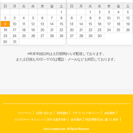
日
月
火
水
木
金
土
日
月
火
水
木
金
土
1
1
2
3
4
5
2
3
4
5
6
7
8
6
7
8
9
10
11
12
9
10
11
12
13
14
15
13
14
15
16
17
18
19
16
17
18
19
20
21
22
20
21
22
23
24
25
26
23
24
25
26
27
28
29
27
28
29
30
30
31
※年末年始以外は土日祝関わらず配送しております。
また土日祝も10:00～17:00は電話・メールなども対応しております。
マイページ
お問い合わせ
利用規約
プライバシーポリシー
会社案内
カスタマーハラスメントに対する基本方針
会社案内
特定商取引法に基づく表示
©2015 strawhouse. All Rights Reserved.