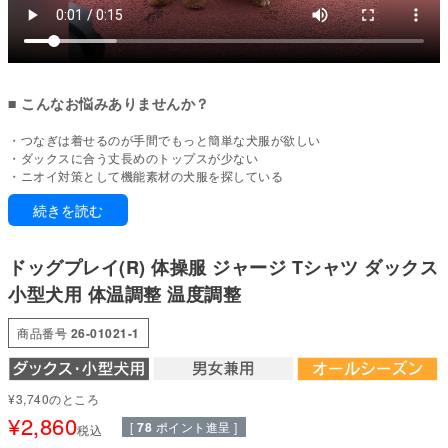
■ こんなお悩みありませんか？
・つなぎは着せるのが手間でもっと簡単な犬服が欲しい
・ダックスに合う丈長めのトップスが少ない
・ニオイ対策として機能素材の犬服を探している
・日常使いできるシンプルな長袖Tシャツが欲しい
続きを読む
・動きやすくて着せやすい犬服がいい
ドッグプレイは、元気に遊ぶ愛犬のために動きやすさと機能性を追求したウ
ドッグプレイ(R) 体操服 ジャージ Tシャツ ダックス
ェアシリーズ。
散歩やドッグラン、雪遊びやアウトドアでも汚れを気にせず思いきり楽しめ
小型犬用 体温調整 温度調整
ます。
お手入れも簡単で、毎日のケアがぐっとラクに。
商品番号
26-01021-1
つなぎの手間を減らした、長袖Tシャツタイプ
つなぎのように全身を覆わず、サッと着せやすいTシャツタイプ。
日常使いに取り入れやすく、お散歩やおうち時間にも使いやすい一着です。
¥
3,740
のところ
¥
2,860
[
78
ポイント進呈 ]
■ 本製品の特徴
税込