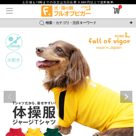
土日祝も13時までの注文は当日出荷 3,980円以上で送料無料
0
在庫なし商品
在庫なし商品を表示しない
検索・カテゴリ・注目キーワード
商品番号
＼注目ワード／
ジャージ
防蚊
腹巻
撥水レイン
ラッシュガード
並び順
接触冷感
おそろコーデ
背中開きアイテム
新着順
新作アイテム
価格が安い順
価格が高い順
レビュー数順
返品・交換について
ご利用ガイド
検索
詳細検索