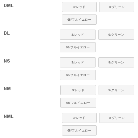
●厚さ（5段階）：2
DML
●お手入れ：手洗いまたは洗濯ネット使用。アイロンは当て布をして中温。
3/レッド
9/グリーン
■ 対象犬種
68/フルイエロー
カニンヘン・ミニチュアダックス、ダックスフンド、シーズー、チワワ、パ
DL
3/レッド
9/グリーン
ピヨン、ポメラニアン、マルチーズ、トイプードル、ミニチュアシュナウザ
ー、ヨークシャーテリア など
68/フルイエロー
■ よくあるご質問
NS
3/レッド
9/グリーン
Q. ポリエステル100%でもチクチクしない？
A. 滑らかでやさしい肌触りの素材を使用しているため、ストレスなく着用い
ただけます。
68/フルイエロー
Q. 普通のポリエステルと何が違うの？
NM
3/レッド
9/グリーン
A. 本商品の素材は、寒い時は保温し、暑い時は涼しく感じられる機能素材で
す。薄手素材のため、防寒着としてのご使用には適しておりません。また、
消臭・抗菌機能を備えており、気になるニオイの原因となる雑菌の繁殖を抑
68/フルイエロー
えます。
NML
3/レッド
9/グリーン
68/フルイエロー