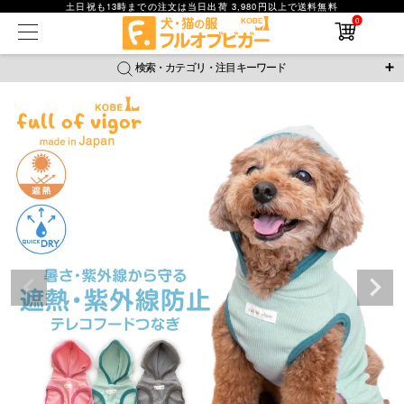
土日祝も13時までの注文は当日出荷 3,980円以上で送料無料
0
在庫なし商品
在庫なし商品を表示しない
検索・カテゴリ・注目キーワード
商品番号
＼注目ワード／
ジャージ
防蚊
腹巻
撥水レイン
ラッシュガード
並び順
接触冷感
おそろコーデ
背中開きアイテム
新着順
新作アイテム
価格が安い順
価格が高い順
レビュー数順
返品・交換について
ご利用ガイド
検索
詳細検索