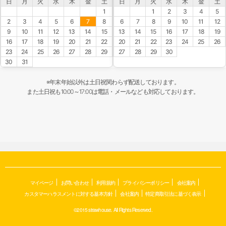
日
月
火
水
木
金
土
日
月
火
水
木
金
土
1
1
2
3
4
5
2
3
4
5
6
7
8
6
7
8
9
10
11
12
9
10
11
12
13
14
15
13
14
15
16
17
18
19
16
17
18
19
20
21
22
20
21
22
23
24
25
26
23
24
25
26
27
28
29
27
28
29
30
30
31
※年末年始以外は土日祝関わらず配送しております。
また土日祝も10:00～17:00は電話・メールなども対応しております。
マイページ
お問い合わせ
利用規約
プライバシーポリシー
会社案内
カスタマーハラスメントに対する基本方針
会社案内
特定商取引法に基づく表示
©2015 strawhouse. All Rights Reserved.