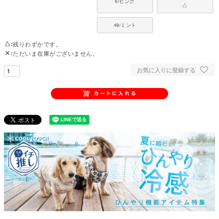
6/ピンク
△
49/ミント
△
残りわずかです。
✕
ただいま在庫がございません。
お気に入りに登録する