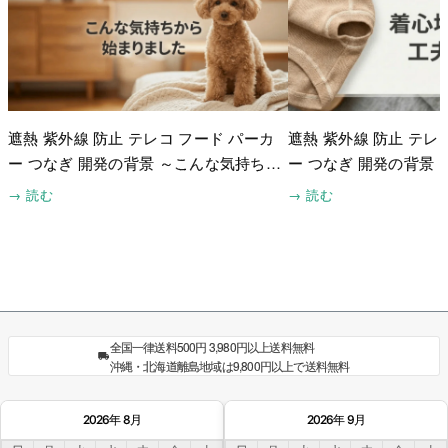
遮熱 紫外線 防止 テレコ フード パーカ
遮熱 紫外線 防止 テレ
ー つなぎ 開発の背景 ～こんな気持ちか
ー つなぎ 開発の背景
ら始まりました～
工夫したこと～
→ 読む
→ 読む
全国一律送料500円 3,980円以上送料無料
沖縄・北海道離島地域は9,800円以上で送料無料
2026年 8月
2026年 9月