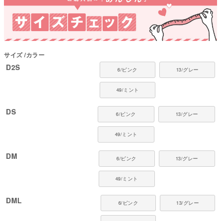
着せやすさとカバー範囲を両立。
【カート・お出かけシーンに対応】
座っている時間が長いシーンでも使いやすく、日よけ対策として活躍。
■ 素材・機能について
サイズ
カラー
D2S
6/ピンク
13/グレー
遮熱機能を備えた、夏向けの機能素材。
・遮熱機能で日差しの影響を受けにくい
49/ミント
・軽量で乾きやすく扱いやすい素材
・ストレッチ性があり体の動きに合わせやすい
DS
6/ピンク
13/グレー
・通気性があり、ムレにくい素材
・薄手で体温を調整しやすい軽やかな素材感
49/ミント
●本体：Re:Dry MVSドライスパンテレコ（ポリエステル98%・ポリウレタン
2%）
DM
6/ピンク
13/グレー
●部分使い：40スパンテレコ（綿95%・ポリウレタン5%）
●日本製：MADE IN JAPAN
●伸縮性（5段階）：4
49/ミント
●厚さ（5段階）：2
●お手入れ：手洗いまたは洗濯ネット使用。アイロンは当て布をして中温。
DML
6/ピンク
13/グレー
■ 対象犬種