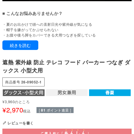
■ こんなお悩みありませんか？
・夏のお出かけで頭への直射日光や紫外線が気になる
・帽子を嫌がってかぶせられない
・お腹や後ろ脚をカバーできる犬用つなぎを探している
・軽くて通気性のよい夏向けの犬服が欲しい
続きを読む
・カートや抱っこ時にも使える日よけ対策アイテムが欲しい
フードで頭までカバーする、遮熱つなぎ
遮熱 紫外線 防止 テレコ フード パーカー つなぎ ダ
大きめに設計したフードで、頭まわりを覆いやすい仕様。
ックス 小型犬用
帽子が苦手な子にも取り入れやすい、フードタイプのつなぎです。
前袖なしで着せやすく、後ろ脚までカバーする設計で、
商品番号
26-09052-1
お出かけやカート移動時にも使いやすい一着に仕上げました。
■ 本製品の特徴
¥
3,960
のところ
【大きめフードで頭部カバー】
¥
2,970
[
81
ポイント進呈 ]
税込
頭まわりを覆いやすいサイズ感で、直射日光や紫外線対策として取り入れや
すい設計。
レビューを書く
【前袖なし×後ろ脚あり設計】
前足は自由に動かしやすく、後ろ脚までしっかりカバー。