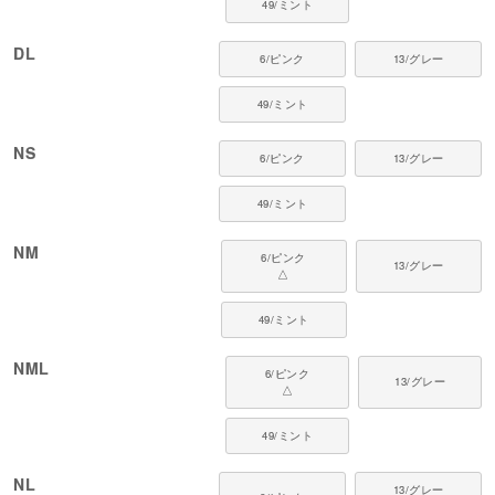
49/ミント
カニンヘン・ミニチュアダックス、ダックスフンド、シーズー、チワワ、パ
ピヨン、ポメラニアン、マルチーズ、トイプードル、ミニチュアシュナウザ
DL
6/ピンク
13/グレー
ー、ヨークシャーテリア など
■ よくあるご質問
49/ミント
Q. サイズが心配なので大きめを購入しようと思いますがどうでしょうか？
NS
6/ピンク
13/グレー
A. 犬ちゃんは動きが活発なため、大きめのウエアを着用すると足が袖から外
れたり、外れた衣服がどこかに絡まってケガをする恐れがあります。そうい
った事故を防ぐためにも、適正サイズ以外のウエアの着用は推奨していませ
49/ミント
ん。
NM
6/ピンク
Q. 犬にも紫外線対策が必要ですか？
13/グレー
△
A. はい。犬の皮膚、特に被毛が少ない部分や色素が薄いピンクの皮膚は、紫
外線のダメージを受けやすいです。長時間の日光浴や夏の強い日差しの中の
49/ミント
お散歩は、日焼けや皮膚ダメージの原因になることがあります。UVカット素
材のウエアで皮膚を保護することが効果的です。
NML
6/ピンク
13/グレー
△
49/ミント
NL
13/グレー