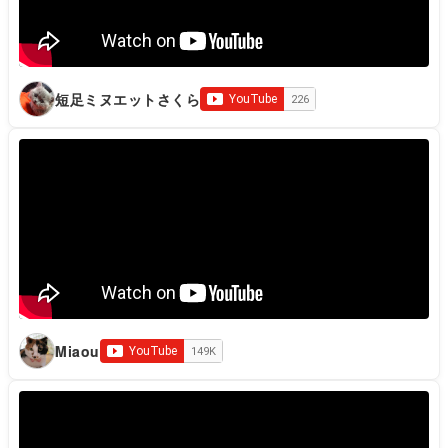
短足ミヌエットさくら
Miaou