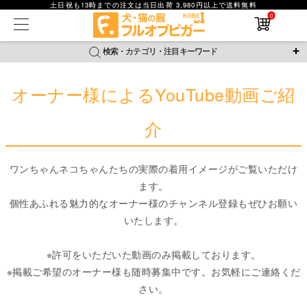
土日祝も13時までの注文は当日出荷 3,980円以上で送料無料
0
在庫なし商品
在庫なし商品を表示しない
検索・カテゴリ・注目キーワード
商品番号
オーナー様によるYouTube動画ご紹
＼注目ワード／
ジャージ
防蚊
腹巻
撥水レイン
ラッシュガード
介
並び順
接触冷感
おそろコーデ
背中開きアイテム
新着順
価格が安い順
新作アイテム
価格が高い順
ワンちゃんネコちゃんたちの実際の着用イメージがご覧いただけ
レビュー数順
ます。
返品・交換について
ご利用ガイド
個性あふれる魅力的なオーナー様のチャンネル登録もぜひお願い
検索
いたします。
詳細検索
※許可をいただいた動画のみ掲載しております。
※掲載ご希望のオーナー様も随時募集中です。お気軽にご連絡くだ
さい。