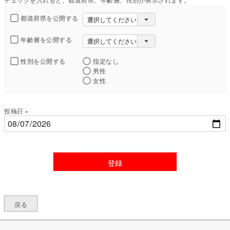
都道府県を公開する
年齢層を公開する
性別を公開する
指定なし
男性
女性
投稿日
(
必
須
)
登録
戻る