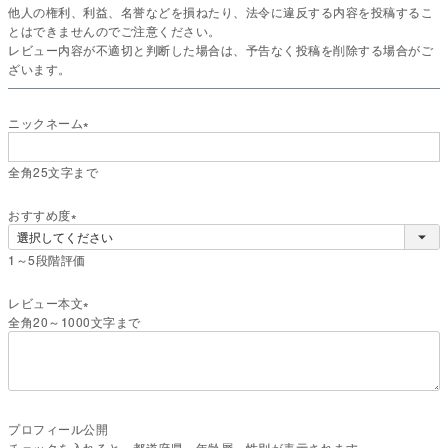
他人の権利、利益、名誉などを損ねたり、法令に違反する内容を投稿するこ
とはできませんのでご注意ください。
レビュー内容が不適切と判断した場合は、予告なく投稿を削除する場合がご
ざいます。
ニックネーム
(
必
全角25文字まで
須
)
おすすめ度
(
1～5段階評価
必
須
)
レビュー本文
全角20～1000文字まで
(
必
須
)
プロフィール公開
チェックを入れると、都道府県、年齢層、性別が表示されます。