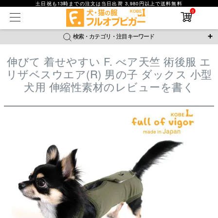
土日祝も13時までの注文は当日出荷 3,980円以上で送料無料
在庫なし商品
0
在庫なし商品を表示しない
検索・カテゴリ・注目キーワード
商品番号
伸びて 着せやすい F. べア天竺 術後服 エ
＼注目ワード／
リザベスウエア(R) 男の子 ダックス 小型
並び順
ジャージ
防蚊
腹巻
撥水レイン
ラッシュガード
犬用 伸縮性素材のレビューを書く
新着順
接触冷感
おそろコーデ
背中開きアイテム
価格が安い順
価格が高い順
新作アイテム
レビュー数順
返品・交換について
ご利用ガイド
検索