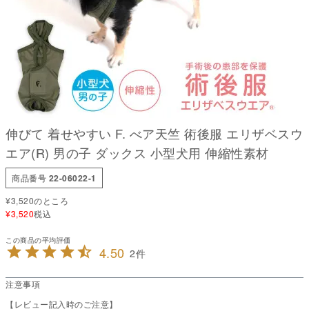
伸びて 着せやすい F. べア天竺 術後服 エリザベスウ
エア(R) 男の子 ダックス 小型犬用 伸縮性素材
商品番号
22-06022-1
¥
3,520
のところ
¥
3,520
税込
4.50
2
注意事項
【レビュー記入時のご注意】