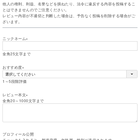
他人の権利、利益、名誉などを損ねたり、法令に違反する内容を投稿するこ
とはできませんのでご注意ください。
レビュー内容が不適切と判断した場合は、予告なく投稿を削除する場合がご
ざいます。
ニックネーム
(
必
全角25文字まで
須
)
おすすめ度
(
1～5段階評価
必
須
)
レビュー本文
全角20～1000文字まで
(
必
須
)
プロフィール公開
チェックを入れると、都道府県、年齢層、性別が表示されます。