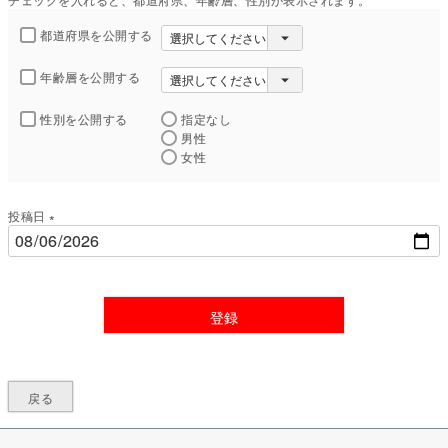
都道府県を公開する
年齢層を公開する
性別を公開する
指定なし
男性
女性
投稿日
(
必
須
)
登録
戻る