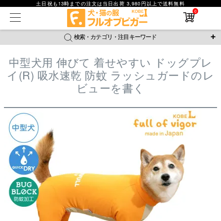
土日祝も13時までの注文は当日出荷 3,980円以上で送料無料
在庫なし商品
0
在庫なし商品を表示しない
検索・カテゴリ・注目キーワード
商品番号
中型犬用 伸びて 着せやすい ドッグプレ
＼注目ワード／
イ(R) 吸水速乾 防蚊 ラッシュガードのレ
並び順
ジャージ
防蚊
腹巻
撥水レイン
ラッシュガード
ビューを書く
新着順
接触冷感
おそろコーデ
背中開きアイテム
価格が安い順
価格が高い順
新作アイテム
レビュー数順
返品・交換について
ご利用ガイド
検索