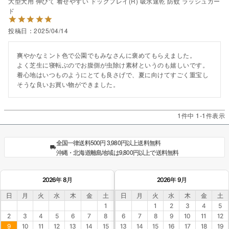
大型犬用 伸びて 着せやすい ドッグプレイ(R) 吸水速乾 防蚊 ラッシュガー
ド
投稿日
2025/04/14
爽やかなミント色で公園でもみなさんに褒めてもらえました。

よく芝生に寝転ぶのでお腹側が虫除け素材というのも嬉しいです。

着心地はいつものようにとても良さげで、夏に向けてすごく重宝し
そうな良いお買い物ができました。
1
件中
1
-
1
件表示
全国一律送料500円 3,980円以上送料無料
沖縄・北海道離島地域は9,800円以上で送料無料
2026年 8月
2026年 9月
日
月
火
水
木
金
土
日
月
火
水
木
金
土
1
1
2
3
4
5
2
3
4
5
6
7
8
6
7
8
9
10
11
12
9
10
11
12
13
14
15
13
14
15
16
17
18
19