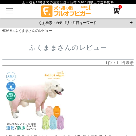
土日祝も13時までの注文は当日出荷 3,980円以上で送料無料
在庫なし商品
0
在庫なし商品を表示しない
検索・カテゴリ・注目キーワード
商品番号
HOME
ふくままさんのレビュー
＼注目ワード／
ふくままさんのレビュー
並び順
ジャージ
防蚊
腹巻
撥水レイン
ラッシュガード
新着順
接触冷感
おそろコーデ
背中開きアイテム
価格が安い順
1
件中
1
-
1
件表示
価格が高い順
新作アイテム
レビュー数順
返品・交換について
ご利用ガイド
検索