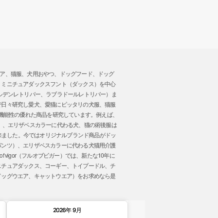
トウエア、猫服、犬用おやつ、ドッグフード、ドッグ
、ミニチュアダックスフント（ダックス）を中心
ルデンレトリバー、ラブラドールレトリバー）ま
で日々研究し愛犬、愛猫にピッタリの犬服、猫服
 機能性の優れた商品を研究しています。例えば、
」、エリザベスカラーに代わる犬、猫の術後服は
事が出来ました。今ではオリジナルブランド商品がドッ
パンツ）、エリザベスカラーに代わる犬猫用介護
vigor（フルオブビガー）では、新たな10年に
ニチュアダックス、コーギー、トイプードル、チ
ドッグウエア、キャットウエア）をお求めなら是
。
2026年 9月