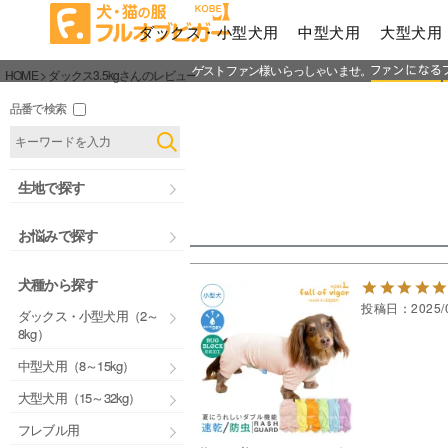
ダックス・小型犬用
中型犬用
大型犬用
ゲストファン様いらっしゃいませ。
HOME
ダックス3.5kgさんのレビュー
品番で検索
生地で探す
お悩みで探す
犬種から探す
投稿日
2025/
ダックス・小型犬用（2～
8kg）
中型犬用（8～15kg）
大型犬用（15～32kg）
フレブル用