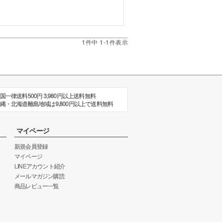
1
件中
1
-
1
件表示
国一律送料500円 3,980円以上送料無料
縄・北海道離島地域は9,800円以上で送料無料
マイページ
新規会員登録
マイページ
LINEアカウント紹介
メールマガジン購読
商品レビュー一覧