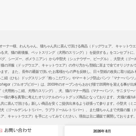
ガー）では、「オーナー様、わんちゃん、猫ちゃん共に喜んで頂ける商品（ドッグウェア、 キャッ
わる犬、猫の術後服、ペットスリング（犬用のスリング））を提供する」をコンセプトに
、パグ、シーズー、ポメラニアン）から中型犬（シュナウザー、ビーグル）、大型犬（ゴー
、猫の洋服（ドッグウエア、キャットウエア）の作り方から型紙に至まで全てオリジナル
ます。 また、長年の通販で頂いたお客様からの声を反映し、日々型紙の改良に取り組み
っこ紐（ひも）ドッグスリング「抱っこだワン」やマー キング防止パンツ「マナーパンツ
l of vigor（フルオブビガー）は、2003年のオープンからおかげ様で20周年を迎える
グ（犬用抱っこ紐、犬用のスリング）、犬、猫のマナー用品（マナーパンツ、サニタリー
の事を真摯に考えたオリジナルのペットグッズ商品となっております。 犬猫の服 full of 
ん共に喜んで頂ける」新しい商品を安くご提供出来るよう頑張って参ります。小型犬（ミ
型犬（ゴールデンレトリバー、ラブラドールレトリバー）、また猫ちゃんまで犬猫の服（
ェア、キャットウエア）を手にとってみてください。現在は主に通販で展開しております
2026年 8月