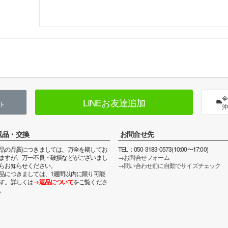
全
LINEお友達追加
ト
沖
返品・交換
お問合せ先
品の品質につきましては、万全を期してお
TEL：050-3183-0573(10:00〜17:00)
ますが、万一不良・破損などがございまし
→お問合せフォーム
らお知らせください。
→問い合わせ前に自動でサイズチェック
品につきましては、1週間以内に限り可能
す。詳しくは
→返品について
をご覧くださ
。