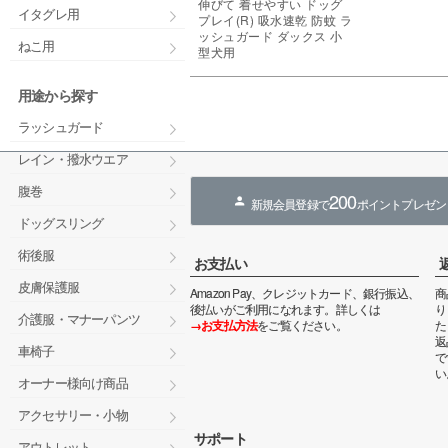
伸びて 着せやすい ドッグ
イタグレ用
プレイ(R) 吸水速乾 防蚊 ラ
ッシュガード ダックス 小
ねこ用
型犬用
用途から探す
ラッシュガード
レイン・撥水ウエア
腹巻
200
新規会員登録で
ポイントプレゼン
ドッグスリング
術後服
お支払い
皮膚保護服
Amazon Pay、クレジットカード、銀行振込、
商
後払いがご利用になれます。詳しくは
り
介護服・マナーパンツ
→お支払方法
をご覧ください。
た
返
車椅子
で
い
オーナー様向け商品
アクセサリー・小物
サポート
アウトレット