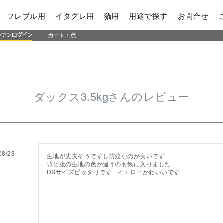
フレブル用
イタグレ用
猫用
用途で探す
お問合せ
カート：
点
ダックス3.5kgさんのレビュー
08/23
生地が丈夫そうですし防蚊なのが良いです

背と腹の生地の色が違うのも気に入りました

DSサイズピッタリです　イエローかわいいです