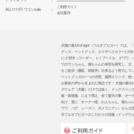
ご利用ガイド
ALL1111円 ワゴンsale
会社案内
犬猫の服 full of vigor（フルオブビ
グッズ、ペットグッズ、エリザベスカラーに代
に 小型犬（コーギー、トイプードル、チワワ
でのワンちゃん、猫ちゃんの体型を研究し、犬
をご提供（通販、卸販売）出来るよう努力してい
ペットグッズの一つの犬用、猫用スリング、抱
お客様の声から生まれた商品です！ 犬猫の服 ful
グウェア（犬服）だけでは無く、ドッグスリン
服・術後服、にまで増え、全て愛犬の事、オーナー様
向け、更に「オーナー様、わんちゃん、猫ちゃ
ワワ、パグ、シーズー、ポメラニアン）から大
非フルオブビガーのこだわりの洋服（ドッグウ