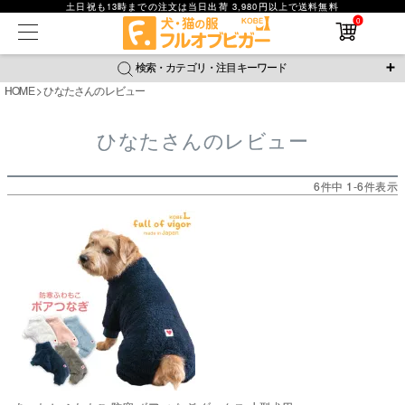
土日祝も13時までの注文は当日出荷 3,980円以上で送料無料
在庫なし商品
0
在庫なし商品を表示しない
検索・カテゴリ・注目キーワード
商品番号
HOME
ひなたさんのレビュー
＼注目ワード／
ひなたさんのレビュー
並び順
ジャージ
防蚊
腹巻
撥水レイン
ラッシュガード
新着順
接触冷感
おそろコーデ
背中開きアイテム
価格が安い順
6
件中
1
-
6
件表示
価格が高い順
新作アイテム
レビュー数順
返品・交換について
ご利用ガイド
検索