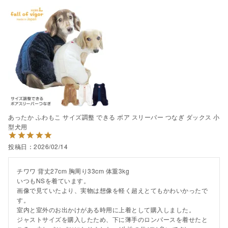
あったか ふわもこ サイズ調整 できる ボア スリーパー つなぎ ダックス 小
型犬用
投稿日
2026/02/14
チワワ 背丈27cm 胸周り33cm 体重3kg

いつもNSを着ています。

画像で見ていたより、実物は想像を軽く超えとてもかわいかったで
す。

室内と室外のお出かけがある時用に上着として購入しました。

ジャストサイズを購入したため、下に薄手のロンパースを着せたと