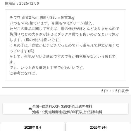
投稿日
2025/12/06
チワワ 背丈27cm 胸周り33cm 体重3kg

いつもNSを着ています。今回もNS(グリーン)購入。

ただこの商品に関して言えば、縦の伸びがほとんどありませんので
胸周りなどの大きさが許せばダックス用でも良いのかなという気が
します。(横の伸びは良いです)

うちの子は、背丈がピチピチだったので引っ張られて脚丈が短くな
っています(笑)

そして、生地がだいぶ薄めですので春か初秋用かなという感じで
す。

でも、いつも通り縫製も丁寧でかわいいです。

ご参考になれば。
6
件中
1
-
6
件表示
全国一律送料500円 3,980円以上送料無料
沖縄・北海道離島地域は9,800円以上で送料無料
2026年 8月
2026年 9月