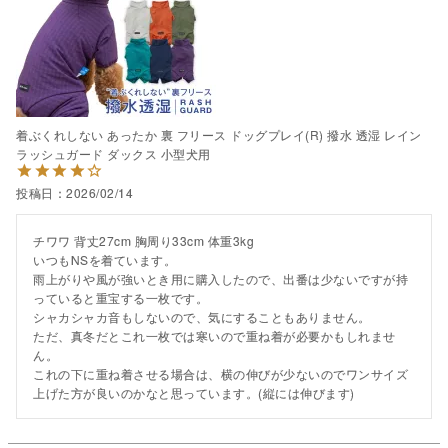
着ぶくれしない あったか 裏 フリース ドッグプレイ(R) 撥水 透湿 レイン
ラッシュガード ダックス 小型犬用
投稿日
2026/02/14
チワワ 背丈27cm 胸周り33cm 体重3kg

いつもNSを着ています。

雨上がりや風が強いとき用に購入したので、出番は少ないですが持
っていると重宝する一枚です。

シャカシャカ音もしないので、気にすることもありません。

ただ、真冬だとこれ一枚では寒いので重ね着が必要かもしれませ
ん。

これの下に重ね着させる場合は、横の伸びが少ないのでワンサイズ
上げた方が良いのかなと思っています。(縦には伸びます)