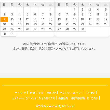
日
月
火
水
木
金
土
日
月
火
水
木
金
土
1
1
2
3
4
5
2
3
4
5
6
7
8
6
7
8
9
10
11
12
9
10
11
12
13
14
15
13
14
15
16
17
18
19
16
17
18
19
20
21
22
20
21
22
23
24
25
26
23
24
25
26
27
28
29
27
28
29
30
30
31
※年末年始以外は土日祝関わらず配送しております。
また土日祝も10:00～17:00は電話・メールなども対応しております。
マイページ
お問い合わせ
利用規約
プライバシーポリシー
会社案内
カスタマーハラスメントに対する基本方針
会社案内
特定商取引法に基づく表示
©2015 strawhouse. All Rights Reserved.