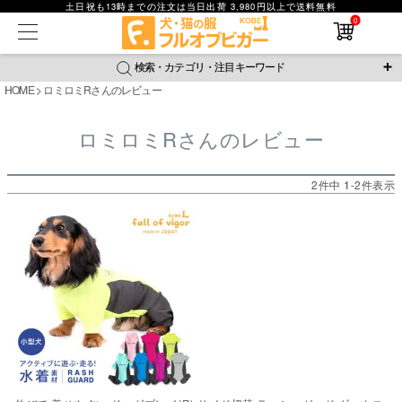
土日祝も13時までの注文は当日出荷 3,980円以上で送料無料
在庫なし商品
0
在庫なし商品を表示しない
検索・カテゴリ・注目キーワード
商品番号
HOME
ロミロミRさんのレビュー
＼注目ワード／
ロミロミRさんのレビュー
並び順
ジャージ
防蚊
腹巻
撥水レイン
ラッシュガード
新着順
接触冷感
おそろコーデ
背中開きアイテム
価格が安い順
2
件中
1
-
2
件表示
価格が高い順
新作アイテム
レビュー数順
返品・交換について
ご利用ガイド
検索