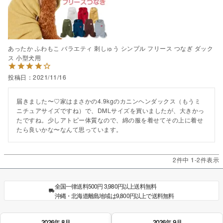
あったか ふわもこ バラエティ 刺しゅう シンプル フリース つなぎ ダック
ス 小型犬用
投稿日
2021/11/16
届きました〜♡家はまさかの4.9kgのカニンヘンダックス（もうミ
ニチュアサイズですね）で、DMLサイズを買いましたが、大きかっ
たですね。少しアトピー体質なので、綿の服を着せてその上に着せ
たら良いかな〜なんて思っています。
2
件中
1
-
2
件表示
全国一律送料500円 3,980円以上送料無料
沖縄・北海道離島地域は9,800円以上で送料無料
2026年 8月
2026年 9月