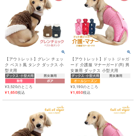
【アウトレット】グレン チェッ
【アウトレット】ドット ジャガ
ク ベスト風 タンク ダックス 小
ード 介護服 マナーガード(R) 男
型犬用
女兼用 ダックス 小型犬用
¥
3,520
のところ
¥
3,190
のところ
¥
1,650
税込
¥
1,650
税込