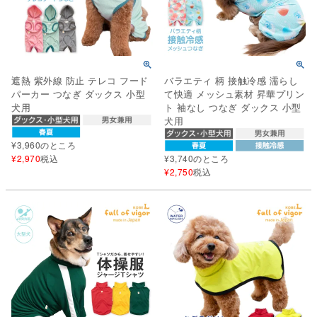
遮熱 紫外線 防止 テレコ フード
バラエティ 柄 接触冷感 濡らし
パーカー つなぎ ダックス 小型
て快適 メッシュ素材 昇華プリン
犬用
ト 袖なし つなぎ ダックス 小型
犬用
¥
3,960
のところ
¥
2,970
税込
¥
3,740
のところ
¥
2,750
税込