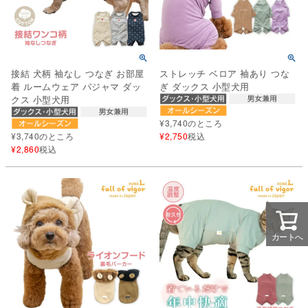
接結 犬柄 袖なし つなぎ お部屋
ストレッチ ベロア 袖あり つな
着 ルームウェア パジャマ ダッ
ぎ ダックス 小型犬用
クス 小型犬用
¥
3,740
のところ
¥
3,740
のところ
¥
2,750
税込
¥
2,860
税込
カートへ