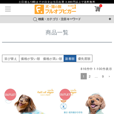
価格が安い順
土日祝も13時までの注文は当日出荷 3,980円以上で送料無料
在庫なし商品
価格が高い順
0
在庫なし商品を表示しない
優先度順
レビュー順
検索・カテゴリ・注目キーワード
キーワードヒット順
商品番号
検索
商品一覧
＼注目ワード／
並び順
ジャージ
防蚊
腹巻
撥水レイン
ラッシュガード
新着順
接触冷感
おそろコーデ
背中開きアイテム
価格が安い順
価格が高い順
新作アイテム
並び替え
価格が安い順
価格が高い順
新着順
優先度順
レビュー数順
816
件中
1
-
100
件表示
返品・交換について
ご利用ガイド
検索
1
2
…
9