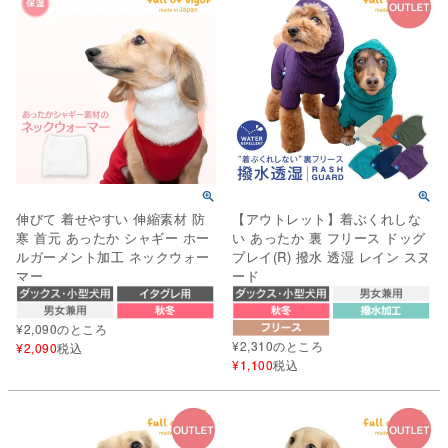
伸びて 着せやすい 伸縮素材 防
【アウトレット】着ぶくれしな
寒 首元 あったか シャギー ホー
い あったか 裏 フリース ドッグ
ルガーメント加工 ネックウォー
プレイ(R) 撥水 透湿 レイン スヌ
マー
ード
¥
2,090
のところ
¥
2,310
のところ
¥
2,090
税込
¥
1,100
税込