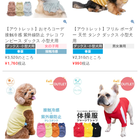
【アウトレット】おそろコーデ
【アウトレット】フリル ボーダ
接触冷感 紫外線防止 テレコ ワ
ー 天竺 タンク ダックス 小型犬
ンピース ダックス 小型犬用
用
¥
3,520
のところ
¥
2,310
のところ
¥
1,760
税込
¥
990
税込