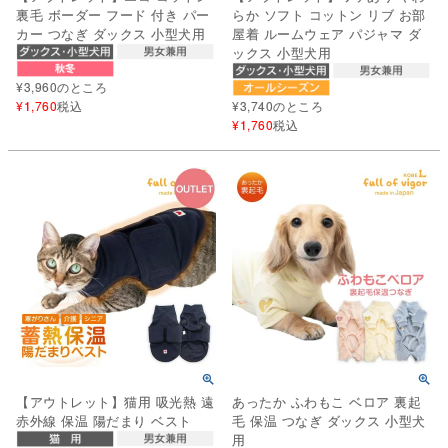
裏毛 ボーダー フード 付き パー
らか ソフト コットン リブ お部
カー つなぎ ダックス 小型犬用
屋着 ルームウェア パジャマ ダ
ックス 小型犬用
¥
3,960
のところ
¥
1,760
税込
¥
3,740
のところ
¥
1,760
税込
【アウトレット】猫用 吸光熱 遠
あったか ふわもこ ベロア 裏起
赤外線 保温 陽だまり ベスト
毛 保温 つなぎ ダックス 小型犬
用