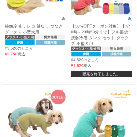
接触冷感 テレコ 袖なし つなぎ
【50%OFFクーポン対象】【7/1
ダックス 小型犬用
0時～23時59分まで】フル福袋
接触冷感 タンク セット ダック
ス 小型犬用
¥
3,520
のところ
¥
2,750
税込
¥
4,620
のところ
¥
4,620
税込
販売を終了しました。