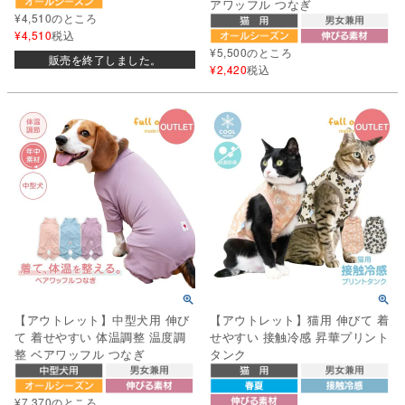
アワッフル つなぎ
¥
4,510
のところ
¥
4,510
税込
¥
5,500
のところ
販売を終了しました。
¥
2,420
税込
【アウトレット】中型犬用 伸び
【アウトレット】猫用 伸びて 着
て 着せやすい 体温調整 温度調
せやすい 接触冷感 昇華プリント
整 ベアワッフル つなぎ
タンク
¥
7,370
のところ