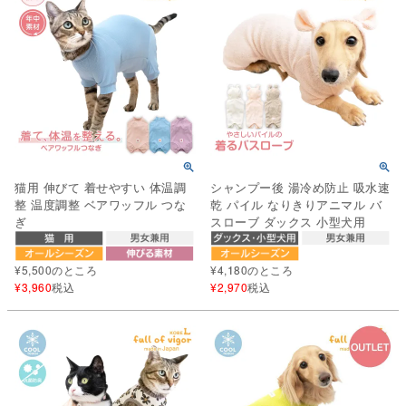
猫用 伸びて 着せやすい 体温調
シャンプー後 湯冷め防止 吸水速
整 温度調整 ベアワッフル つな
乾 パイル なりきりアニマル バ
ぎ
スローブ ダックス 小型犬用
¥
5,500
のところ
¥
4,180
のところ
¥
3,960
税込
¥
2,970
税込