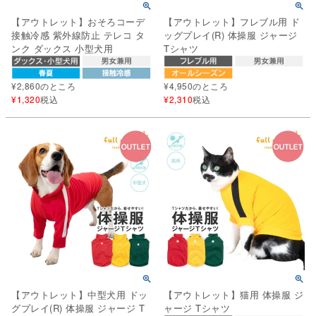
【アウトレット】おそろコーデ
【アウトレット】フレブル用 ド
接触冷感 紫外線防止 テレコ タ
ッグプレイ(R) 体操服 ジャージ
ンク ダックス 小型犬用
Tシャツ
¥
2,860
のところ
¥
4,950
のところ
¥
1,320
税込
¥
2,310
税込
【アウトレット】中型犬用 ドッ
【アウトレット】猫用 体操服 ジ
グプレイ(R) 体操服 ジャージ T
ャージ Tシャツ