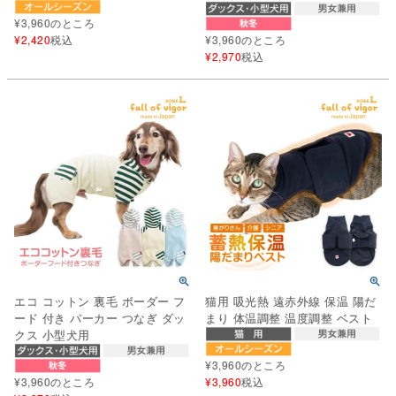
¥
3,960
のところ
¥
2,420
税込
¥
3,960
のところ
¥
2,970
税込
エコ コットン 裏毛 ボーダー フ
猫用 吸光熱 遠赤外線 保温 陽だ
ード 付き パーカー つなぎ ダッ
まり 体温調整 温度調整 ベスト
クス 小型犬用
¥
3,960
のところ
¥
3,960
のところ
¥
3,960
税込