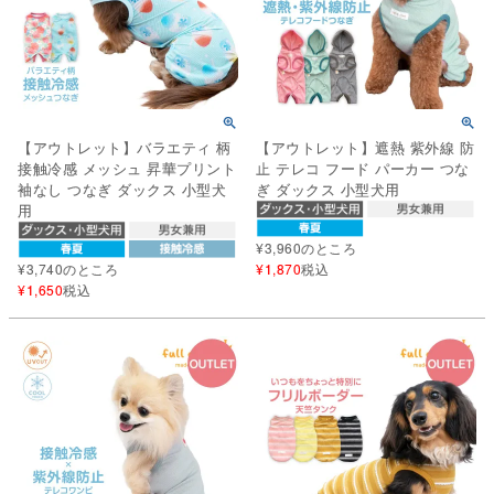
【アウトレット】バラエティ 柄
【アウトレット】遮熱 紫外線 防
接触冷感 メッシュ 昇華プリント
止 テレコ フード パーカー つな
袖なし つなぎ ダックス 小型犬
ぎ ダックス 小型犬用
用
¥
3,960
のところ
¥
3,740
のところ
¥
1,870
税込
¥
1,650
税込