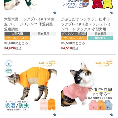
大型犬用 ドッグプレイ(R) 体操
かぶるだけ ワンタッチ 防水 ド
服 ジャージ Tシャツ 体温調整
ッグプレイ(R) 裏メッシュ レイ
温度調整
ンコート ダックス 小型犬用
¥
6,600
のところ
¥
5,500
のところ
¥
4,620
税込
¥
4,510
税込