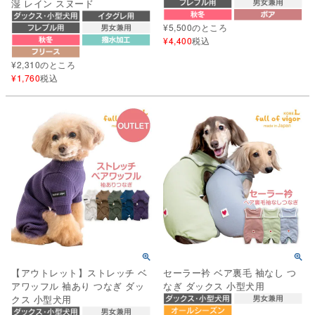
湿 レイン スヌード
¥
5,500
のところ
¥
4,400
税込
¥
2,310
のところ
¥
1,760
税込
【アウトレット】ストレッチ ベ
セーラー衿 ベア裏毛 袖なし つ
アワッフル 袖あり つなぎ ダッ
なぎ ダックス 小型犬用
クス 小型犬用