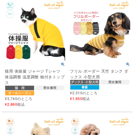
猫用 体操服 ジャージ Tシャツ
フリル ボーダー 天竺 タンク ダ
体温調整 温度調整 袖付きトップ
ックス 小型犬用
ス
¥
2,310
のところ
¥
3,740
のところ
¥
1,650
税込
¥
2,860
税込