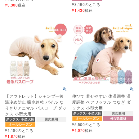
¥
3,190
のところ
¥
3,300
税込
¥
1,430
税込
【アウトレット】シャンプー後
伸びて 着せやすい 体温調整 温
湯冷め防止 吸水速乾 パイル な
度調整 ベアワッフル つなぎ ダ
りきりアニマル バスローブ ダッ
ックス 小型犬用
クス 小型犬用
¥
5,500
のところ
¥
4,180
のところ
¥
4,070
税込
¥
1,870
税込