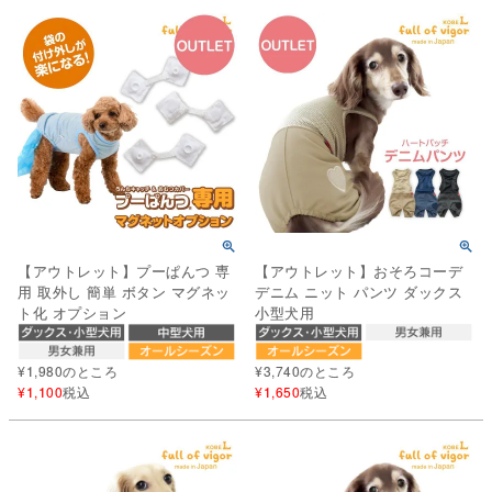
【アウトレット】プーぱんつ 専
【アウトレット】おそろコーデ
用 取外し 簡単 ボタン マグネッ
デニム ニット パンツ ダックス
ト化 オプション
小型犬用
¥
1,980
のところ
¥
3,740
のところ
¥
1,100
税込
¥
1,650
税込