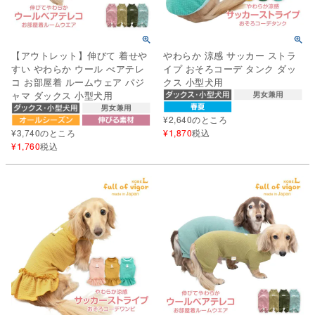
【アウトレット】伸びて 着せや
やわらか 涼感 サッカー ストラ
すい やわらか ウール べアテレ
イプ おそろコーデ タンク ダッ
コ お部屋着 ルームウェア パジ
クス 小型犬用
ャマ ダックス 小型犬用
¥
2,640
のところ
¥
3,740
のところ
¥
1,870
税込
¥
1,760
税込