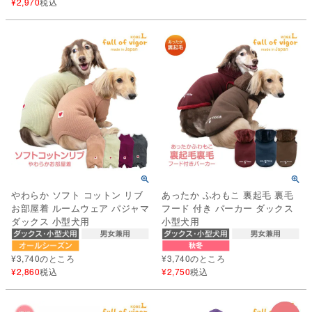
¥
2,970
税込
やわらか ソフト コットン リブ
あったか ふわもこ 裏起毛 裏毛
お部屋着 ルームウェア パジャマ
フード 付き パーカー ダックス
ダックス 小型犬用
小型犬用
¥
3,740
のところ
¥
3,740
のところ
¥
2,860
税込
¥
2,750
税込