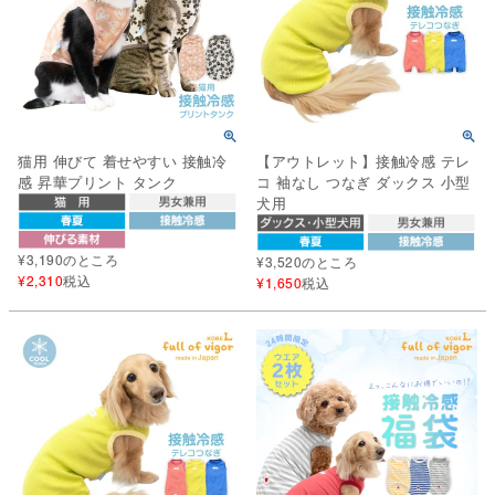
猫用 伸びて 着せやすい 接触冷
【アウトレット】接触冷感 テレ
感 昇華プリント タンク
コ 袖なし つなぎ ダックス 小型
犬用
¥
3,190
のところ
¥
3,520
のところ
¥
2,310
税込
¥
1,650
税込