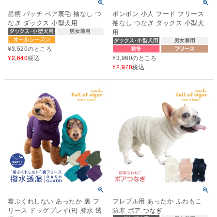
星柄 パッチ ベア裏毛 袖なし つ
ボンボン 小人 フード フリース
なぎ ダックス 小型犬用
袖なし つなぎ ダックス 小型犬
用
¥
3,520
のところ
¥
2,640
税込
¥
3,960
のところ
¥
2,970
税込
着ぶくれしない あったか 裏 フ
フレブル用 あったか ふわもこ
リース ドッグプレイ(R) 撥水 透
防寒 ボア つなぎ