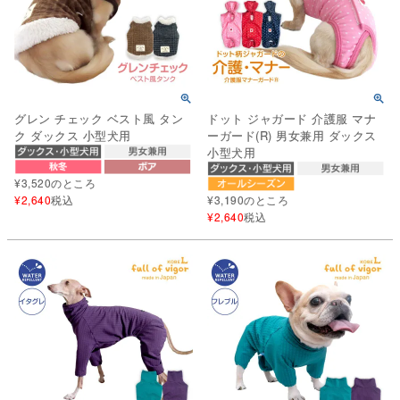
グレン チェック ベスト風 タン
ドット ジャガード 介護服 マナ
ク ダックス 小型犬用
ーガード(R) 男女兼用 ダックス
小型犬用
¥
3,520
のところ
¥
2,640
税込
¥
3,190
のところ
¥
2,640
税込