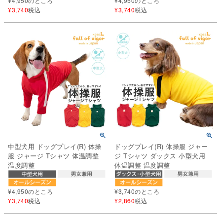
¥
4,950
のところ
¥
4,950
のところ
¥
3,740
税込
¥
3,740
税込
中型犬用 ドッグプレイ(R) 体操
ドッグプレイ(R) 体操服 ジャー
服 ジャージ Tシャツ 体温調整
ジ Tシャツ ダックス 小型犬用
温度調整
体温調整 温度調整
¥
4,950
のところ
¥
3,740
のところ
¥
3,740
税込
¥
2,860
税込