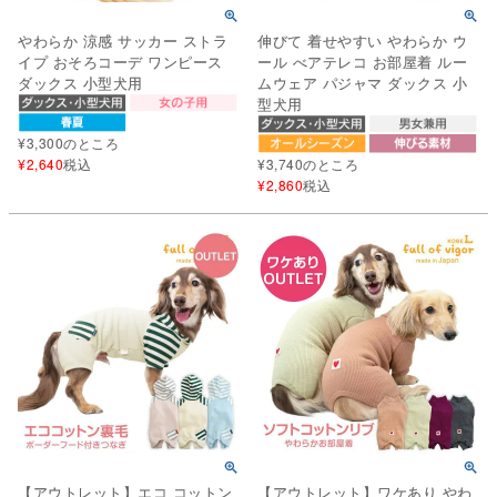
やわらか 涼感 サッカー ストラ
伸びて 着せやすい やわらか ウ
イプ おそろコーデ ワンピース
ール べアテレコ お部屋着 ルー
ダックス 小型犬用
ムウェア パジャマ ダックス 小
型犬用
¥
3,300
のところ
¥
2,640
税込
¥
3,740
のところ
¥
2,860
税込
【アウトレット】エコ コットン
【アウトレット】ワケあり やわ