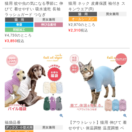
猫用 蚊や虫の気になる季節に 伸
猫用 ネック 皮膚保護 袖付き ス
びて 着せやすい 吸水速乾 長袖
キンウエア(R)
ラッシュガード つなぎ
¥
2,970
のところ
¥
2,310
税込
¥
4,730
のところ
¥
3,850
税込
福袋品番
【アウトレット】猫用 伸びて 着
せやすい 体温調整 温度調整 ベ