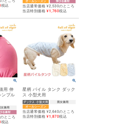
0
のところ
0
税込
当店通常価格
¥
2,530
のところ
当店特別価格
¥
1,760
税込
猫用 伸
星柄 パイル タンク ダック
シンプル
ス 小型犬用
当店通常価格
¥
2,640
のところ
当店特別価格
¥
1,870
税込
0
のところ
0
税込