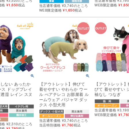
価格
¥
3,520
のところ
当店通常価格
¥
3,19
価格
¥
1,650
税込
WEB限定価格
¥
1,65
当店通常価格
¥
3,740
のところ
WEB限定価格
¥
1,650
税込
しない あったか
【アウトレット】伸びて
【アウトレット】
ース ドッグプレイ
着せやすい やわらか ウー
びて 着せやすい 
水 透湿 レイン スヌ
ル べアテレコ お部屋着 ル
袖なし つなぎ
ームウェア パジャマ ダッ
クス 小型犬用
当店通常価格
¥
3,19
WEB限定価格
¥
1,76
当店通常価格
¥
3,740
のところ
価格
¥
2,310
のところ
当店特別価格
¥
1,760
税込
価格
¥
1,760
税込