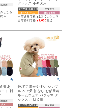
ダックス 小型犬用
0
のところ
0
税込
当店通常価格
¥
2,310
のところ
当店特別価格
¥
1,650
税込
猫用 あ
伸びて 着せやすい シンプ
ハート 刺
ル ベア天 袖なし お部屋着
ク
ルームウェア パジャマ ダ
ックス 小型犬用