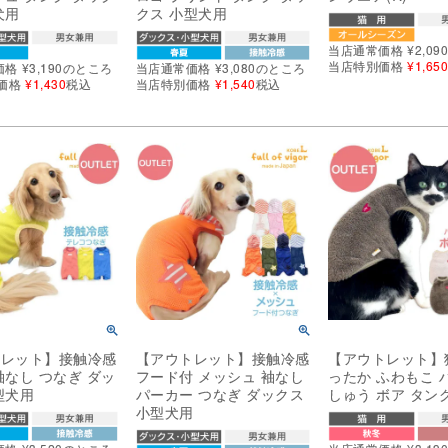
犬用
クス 小型犬用
当店通常価格
¥
2,09
当店特別価格
¥
1,65
価格
¥
3,190
のところ
当店通常価格
¥
3,080
のところ
価格
¥
1,430
税込
当店特別価格
¥
1,540
税込
トレット】接触冷感
【アウトレット】接触冷感
【アウトレット】
袖なし つなぎ ダッ
フード付 メッシュ 袖なし
ったか ふわもこ 
型犬用
パーカー つなぎ ダックス
しゅう ボア タン
小型犬用