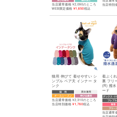
当店通常
当店通常価格
¥
2,090
のところ
当店特別
WEB限定価格
¥
1,650
税込
猫用 伸びて 着せやすい シ
着ぶくれ
ンプル ベア天 インナー タ
裏 フリ
ンク
(R) 撥
ード
当店通常価格
¥
2,310
のところ
当店特別価格
¥
1,760
税込
当店通常
当店特別