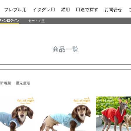
商品番号/JANコード
フレブル用
イタグレ用
猫用
用途で探す
お問合せ
〜
カート：
点
並び順
新着順
登録順
価格が安い
レビュー順
キーワードヒット
商品一覧
検索
新着順
優先度順