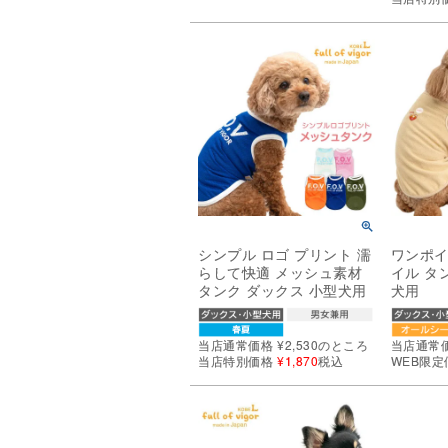
シンプル ロゴ プリント 濡
ワンポイ
らして快適 メッシュ素材
イル タ
タンク ダックス 小型犬用
犬用
当店通常価格
¥
2,530
のところ
当店通常
当店特別価格
¥
1,870
税込
WEB限定