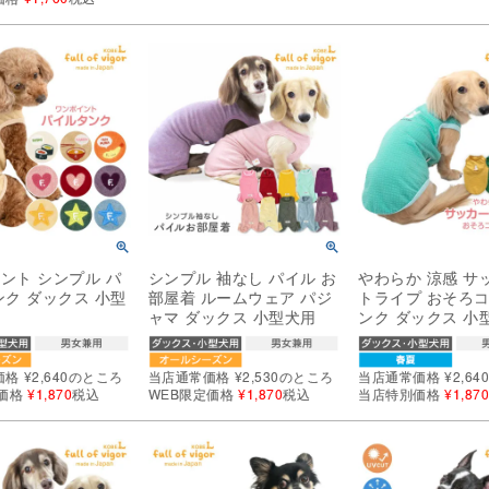
ント シンプル パ
シンプル 袖なし パイル お
やわらか 涼感 サ
ンク ダックス 小型
部屋着 ルームウェア パジ
トライプ おそろコ
ャマ ダックス 小型犬用
ンク ダックス 小
価格
¥
2,640
のところ
当店通常価格
¥
2,530
のところ
当店通常価格
¥
2,64
価格
¥
1,870
税込
WEB限定価格
¥
1,870
税込
当店特別価格
¥
1,87