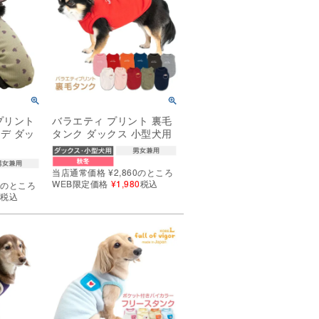
プリント
バラエティ プリント 裏毛
デ ダッ
タンク ダックス 小型犬用
当店通常価格
¥
2,860
のところ
WEB限定価格
¥
1,980
税込
0
のところ
0
税込