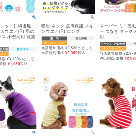
トレット】術後服
猫用 ネック 皮膚保護 スキ
スーパー ミニ裏毛
スウエア(R) 男の
ンウエア(R) ロング
ー つなぎ ダック
クス 小型犬用 抗菌
用
材
当店通常価格
¥
2,530
のところ
当店特別価格
¥
2,090
税込
当店通常価格
¥
2,97
WEB限定価格
¥
2,09
価格
¥
3,190
のところ
価格
¥
1,980
税込