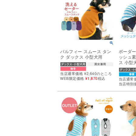
バルフィー スムース タン
ボーダー
ク ダックス 小型犬用
ッシュ素
ス 小型
当店通常価格
¥
2,640
のところ
WEB限定価格
¥
1,870
税込
当店通常
当店特別