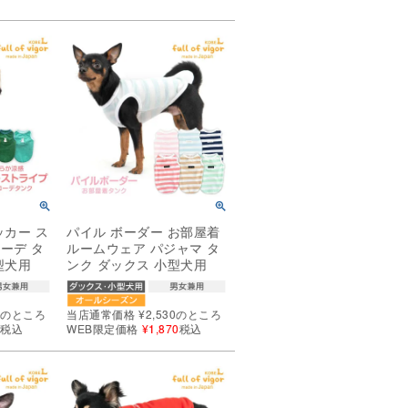
ッカー ス
パイル ボーダー お部屋着
ーデ タ
ルームウェア パジャマ タ
型犬用
ンク ダックス 小型犬用
0
のところ
当店通常価格
¥
2,530
のところ
0
税込
WEB限定価格
¥
1,870
税込