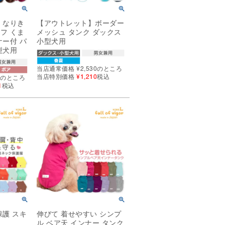
 なりき
【アウトレット】ボーダー
フ くま
メッシュ タンク ダックス
ナー付 パ
小型犬用
型犬用
当店通常価格
¥
2,530
のところ
当店特別価格
¥
1,210
税込
0
のところ
1
税込
保護 スキ
伸びて 着せやすい シンプ
ル ベア天 インナー タンク