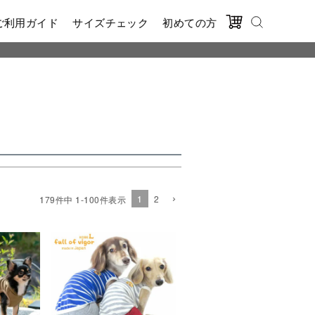
ご利用ガイド
サイズチェック
初めての方
順
価格が高い順
優先度順
順
1
2
179
件中
1
-
100
件表示