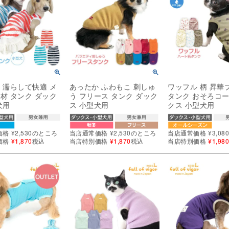
 濡らして快適 メ
あったか ふわもこ 刺しゅ
ワッフル 柄 昇華
材 タンク ダック
う フリース タンク ダック
タンク おそろコー
犬用
ス 小型犬用
クス 小型犬用
価格
¥
2,530
のところ
当店通常価格
¥
2,530
のところ
当店通常価格
¥
3,08
価格
¥
1,870
税込
当店特別価格
¥
1,870
税込
当店特別価格
¥
1,98