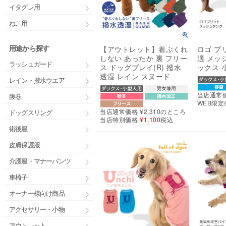
イタグレ用
ねこ用
用途から探す
【アウトレット】着ぶくれ
ロゴ プ
しない あったか 裏 フリー
適 メッ
ラッシュガード
ス ドッグプレイ(R) 撥水
ックス 
透湿 レイン スヌード
レイン・撥水ウエア
当店通常
腹巻
WEB限定
当店通常価格
¥
2,310
のところ
ドッグスリング
当店特別価格
¥
1,100
税込
術後服
皮膚保護服
介護服・マナーパンツ
車椅子
オーナー様向け商品
アクセサリー・小物
アウトレット