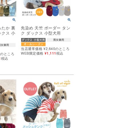
ったか 裏
先染め 天竺 ボーダー タン
ックス 小
ク ダックス 小型犬用
当店通常価格
¥
2,640
のところ
WEB限定価格
¥
1,111
税込
0
のところ
1
税込