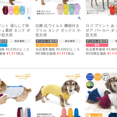
リント 濡らして快
抗菌 抗ウイルス 機能付き
ロゴ プリント あ
シュ素材 タンク ダ
フリル タンク ダックス 小
ボア パーカー ダ
小型犬用
型犬用
型犬用
価格
¥
2,530
のところ
当店通常価格
¥
3,520
のところ
当店通常価格
¥
3,96
価格
¥
1,111
税込
WEB限定価格
¥
1,111
税込
WEB限定価格
¥
1,11