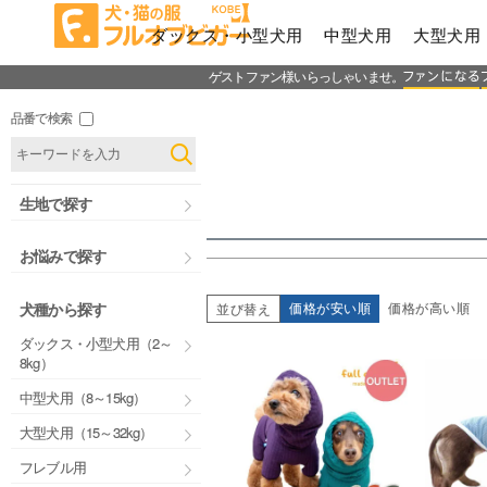
価格
ダックス・小型犬用
中型犬用
大型犬用
ゲストファン様いらっしゃいませ。
品番で検索
生地で探す
お悩みで探す
価格が安い順
価格が高い順
犬種から探す
並び替え
ダックス・小型犬用（2～
8kg）
中型犬用（8～15kg）
大型犬用（15～32kg）
フレブル用