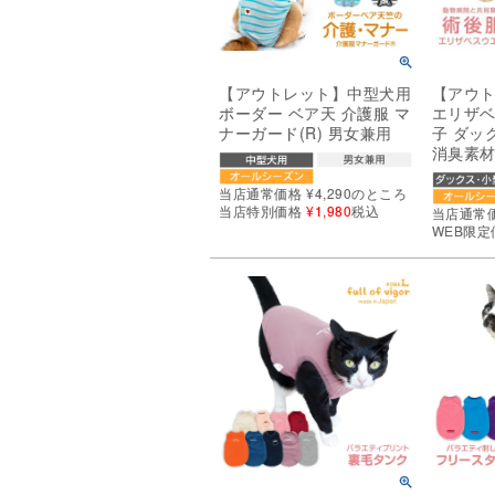
【アウトレット】中型犬用
【アウ
ボーダー ベア天 介護服 マ
エリザベ
ナーガード(R) 男女兼用
子 ダッ
消臭素
当店通常価格
¥
4,290
のところ
当店特別価格
¥
1,980
税込
当店通常
WEB限定