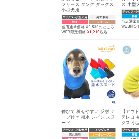
フリース タンク ダックス
ス 小型
小型犬用
当店通常
WEB限定
当店通常価格
¥
2,530
のところ
WEB限定価格
¥
1,210
税込
伸びて 着せやすい 反射 テ
【アウ
ープ付き 撥水 レイン スヌ
テレコ 
ード
クス 小