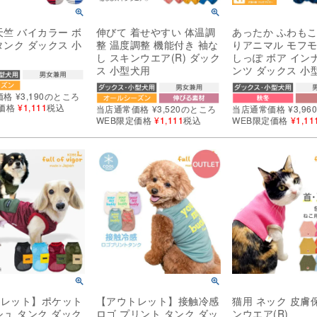
天竺 バイカラー ボ
伸びて 着せやすい 体温調
あったか ふわもこ
タンク ダックス 小
整 温度調整 機能付き 袖な
りアニマル モフモ
し スキンウエア(R) ダック
しっぽ ボア イン
ス 小型犬用
ンツ ダックス 小
価格
¥
3,190
のところ
価格
¥
1,111
税込
当店通常価格
¥
3,520
のところ
当店通常価格
¥
3,96
WEB限定価格
¥
1,111
税込
WEB限定価格
¥
1,11
トレット】ポケット
【アウトレット】接触冷感
猫用 ネック 皮膚
シュ タンク ダック
ロゴ プリント タンク ダッ
ンウエア(R)