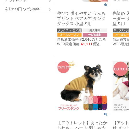
ALL1111円 ワゴンsale
伸びて 着せやすい うんち
先染め 
プリント ベア天竺 タンク
ーダー 
ダックス 小型犬用
型犬用
当店通常価格
¥
2,640
のところ
当店通常
WEB限定価格
¥
1,111
税込
WEB限定
【アウトレット】あったか
【アウ
ふわもこ ハート 刺しゅう
付 メッ