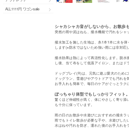
ALL1111円 ワゴンsale
シャカシャカ音がしないから、お散歩
突然の雨や泥はねも、撥水機能で汚れをシャ
撥水加工を施した生地は、糸1本1本に水を弾
します(※防水ではないため強い雨には非対応
撥水効果は熱によって再活性化します。脱水
し後、当て布をして低温アイロン、またはド
ドッグプレイ(R)は、元気に遊ぶ愛犬のため
ドッグラン、雪遊びやアウトドアでも汚れを
お手入れも簡単で、毎日のケアがぐっとラク
ぽっちゃり体型でもしっかりフィット
驚くほど伸縮性が高く、体にやさしく寄り添
も十分に保っています。
雨の日のお散歩や水遊びにおすすめの撥水ラ
雨でもトイレ散歩が必要な子や、水遊びした
水はねや汚れを防ぎ、濡れた後のお手入れを