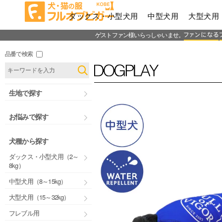
ダックス・小型犬用
中型犬用
大型犬用
ゲストファン様いらっしゃいませ。
品番で検索
生地で探す
お悩みで探す
犬種から探す
ダックス・小型犬用（2～
8kg）
中型犬用（8～15kg）
大型犬用（15～32kg）
フレブル用