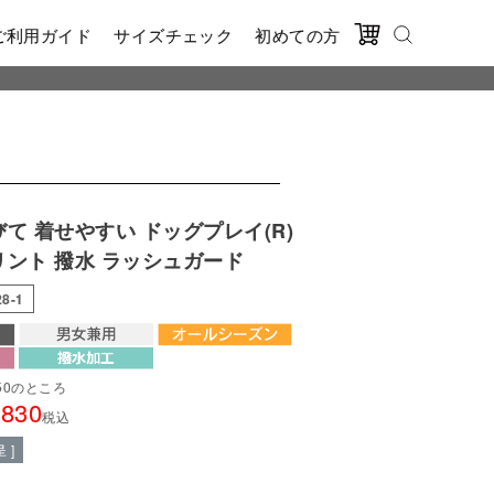
ご利用ガイド
サイズチェック
初めての方
びて 着せやすい ドッグプレイ(R)
リント 撥水 ラッシュガード
28-1
50
のところ
,830
税込
 ]