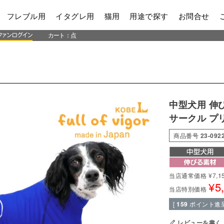
フレブル用
イタグレ用
猫用
用途で探す
お問合せ
カート：
点
中型犬用 伸
サークル プ
商品番号
23-092
当店通常価格
¥
7,1
¥
5
当店特別価格
[
159
ポイント進呈
レビューを書く