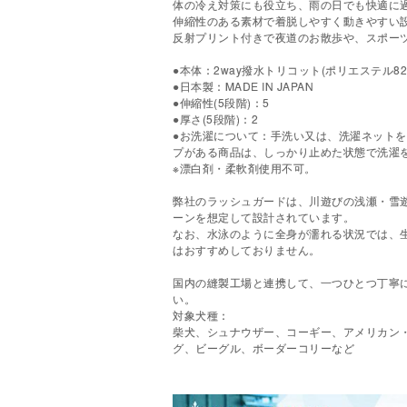
体の冷え対策にも役立ち、雨の日でも快適に
伸縮性のある素材で着脱しやすく動きやすい
反射プリント付きで夜道のお散歩や、スポー
●本体：2way撥水トリコット(ポリエステル8
●日本製：MADE IN JAPAN
●伸縮性(5段階)：5
●厚さ(5段階)：2
●お洗濯について：手洗い又は、洗濯ネット
プがある商品は、しっかり止めた状態で洗濯
※漂白剤・柔軟剤使用不可。
弊社のラッシュガードは、川遊びの浅瀬・雪
ーンを想定して設計されています。
なお、水泳のように全身が濡れる状況では、
はおすすめしておりません。
国内の縫製工場と連携して、一つひとつ丁寧
い。
対象犬種：
柴犬、シュナウザー、コーギー、アメリカン
グ、ビーグル、ボーダーコリーなど