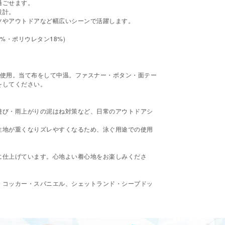
過ごせます。
設計。
ツやアウトドアなど幅広いシーンで活躍します。
2%・ポリウレタン18%)
を使用。当て布をして中温。ファスナー・ボタン・面テー
をしてください。
遊び・雨上がりの泥はね対策など、日常のアウトドアシ
生地が重くなりズレやすくなるため、泳ぐ用途での使用
に仕上げています。心地よい着心地をお楽しみくださ
・コッカー・スパニエル、シェットランド・シープドッ