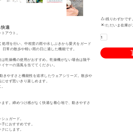
△
残りわずかです
✕
ただいま在庫が
も快適
ットアウト。
く処理を行い、中程度の雨や水しぶきから愛犬をガード
)。日常の散歩や軽い雨の日に適した機能です。
後は乾燥機の使用がおすすめ。乾燥機がない場合は陰干
ライヤーの温風を当ててください。
に動きやすさと機能性を追求したウェアシリーズ。散歩や
気にせず思いきり楽しめます。
に。
。
います。締めつけ感がなく快適な着心地で、動きやすさ
ッシュガード。
い子におすすめです。
ラクにします。