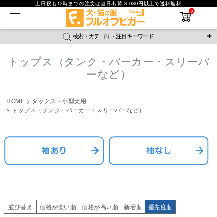
土日祝も13時までの注文は当日出荷 3,980円以上で送料無料
在庫なし商品
0
在庫なし商品を表示しない
検索・カテゴリ・注目キーワード
商品番号
トップス（タンク・パーカー・スリーパ
＼注目ワード／
ーなど）
並び順
ジャージ
防蚊
腹巻
撥水レイン
ラッシュガード
新着順
接触冷感
おそろコーデ
背中開きアイテム
価格が安い順
HOME
ダックス・小型犬用
価格が高い順
新作アイテム
トップス（タンク・パーカー・スリーパーなど）
レビュー数順
返品・交換について
ご利用ガイド
検索
並び替え
価格が安い順
価格が高い順
新着順
優先度順