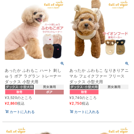
あったか ふわもこ ハート 刺し
あったか ふわもこ なりきりアニ
ゅう ボア ラグラン トレーナー
マル フェイクファー フリース
ダックス 小型犬用
ダックス 小型犬用
¥
3,520
のところ
¥
3,740
のところ
¥
2,860
税込
¥
2,750
税込
カートに入れる
カートに入れる