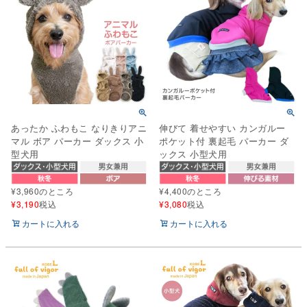
あったか ふわもこ なりきりアニ
伸びて 着せやすい カンガルー
マル ボア パーカー ダックス 小
ポケット付 裏起毛 パーカー ダ
型犬用
ックス 小型犬用
¥
3,960
のところ
¥
4,400
のところ
¥
3,190
税込
¥
3,080
税込
カートに入れる
カートに入れる