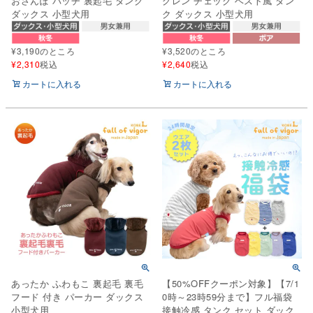
おさんぽ パッチ 裏起毛 タンク
グレン チェック ベスト風 タン
ダックス 小型犬用
ク ダックス 小型犬用
¥
3,190
のところ
¥
3,520
のところ
¥
2,310
税込
¥
2,640
税込
カートに入れる
カートに入れる
あったか ふわもこ 裏起毛 裏毛
【50%OFFクーポン対象】【7/1
フード 付き パーカー ダックス
0時～23時59分まで】フル福袋
小型犬用
接触冷感 タンク セット ダック