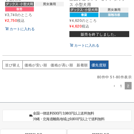
ス 小型犬用
¥
3,740
のところ
¥
2,750
税込
¥
4,620
のところ
¥
4,620
税込
カートに入れる
販売を終了しました。
カートに入れる
並び替え
価格が安い順
価格が高い順
新着順
優先度順
80
件中
51
-
80
件表示
1
2
全国一律送料500円 3,980円以上送料無料
沖縄・北海道離島地域は9,800円以上で送料無料