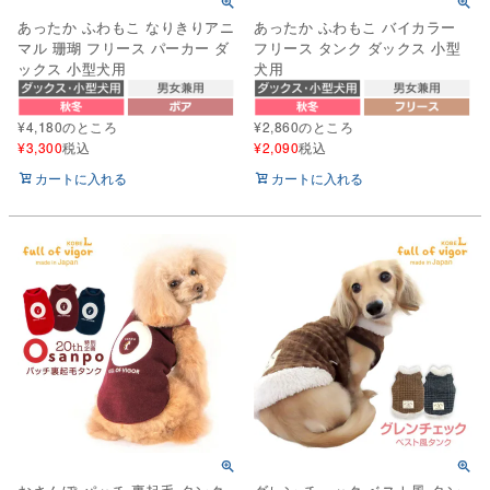
あったか ふわもこ なりきりアニ
あったか ふわもこ バイカラー
マル 珊瑚 フリース パーカー ダ
フリース タンク ダックス 小型
ックス 小型犬用
犬用
¥
4,180
のところ
¥
2,860
のところ
¥
3,300
税込
¥
2,090
税込
カートに入れる
カートに入れる