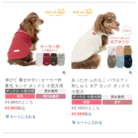
伸びて 着せやすい セーラー衿
あったか ふわもこ バラエティ
裏毛 タンク ダックス 小型犬用
刺しゅう ボア タンク ダックス
小型犬
¥
3,960
のところ
¥
2,860
税込
¥
3,190
のところ
¥
2,640
税込
カートに入れる
カートに入れる