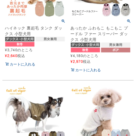
ハイネック 裏起毛 タンク ダッ
あったか ふわもこ もこもこ プ
クス 小型犬用
ードル ファー スリーパー ダッ
クス 小型犬用
¥
3,740
のところ
¥
2,640
税込
¥
4,180
のところ
¥
2,970
税込
カートに入れる
カートに入れる