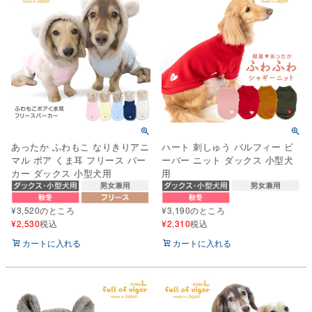
あったか ふわもこ なりきりアニ
ハート 刺しゅう バルフィー ビ
マル ボア くま耳 フリース パー
ーバー ニット ダックス 小型犬
カー ダックス 小型犬用
用
¥
3,520
のところ
¥
3,190
のところ
¥
2,530
税込
¥
2,310
税込
カートに入れる
カートに入れる