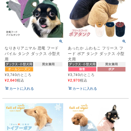
なりきりアニマル 恐竜 フード
あったか ふわもこ フリース フ
パイル タンク ダックス 小型犬
ード ボア タンク ダックス 小型
用
犬用
¥
3,740
のところ
¥
3,740
のところ
¥
2,640
税込
¥
2,970
税込
カートに入れる
カートに入れる