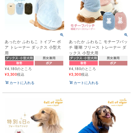
あったか ふわもこ トイプー ボ
あったか ふわもこ モチーフパッ
ア トレーナー ダックス 小型犬
チ 珊瑚 フリース トレーナー ダ
用
ックス 小型犬用
¥
4,180
のところ
¥
4,180
のところ
¥
3,300
税込
¥
3,300
税込
カートに入れる
カートに入れる