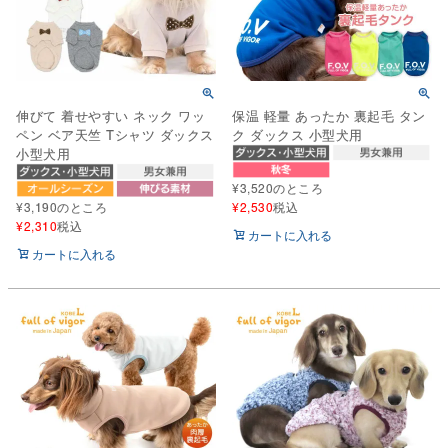
伸びて 着せやすい ネック ワッ
保温 軽量 あったか 裏起毛 タン
ペン ベア天竺 Tシャツ ダックス
ク ダックス 小型犬用
小型犬用
¥
3,520
のところ
¥
3,190
のところ
¥
2,530
税込
¥
2,310
税込
カートに入れる
カートに入れる