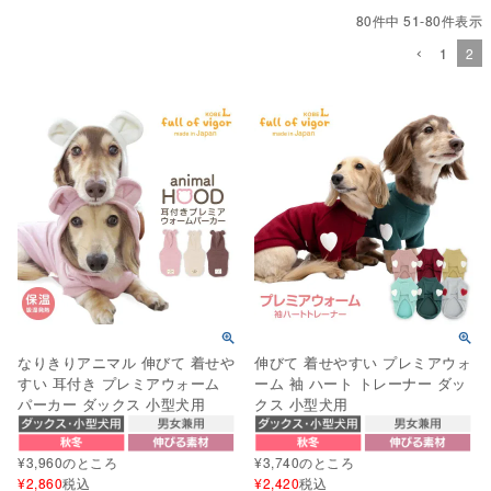
80
件中
51
-
80
件表示
1
2
なりきりアニマル 伸びて 着せや
伸びて 着せやすい プレミアウォ
すい 耳付き プレミアウォーム
ーム 袖 ハート トレーナー ダッ
パーカー ダックス 小型犬用
クス 小型犬用
¥
3,960
のところ
¥
3,740
のところ
¥
2,860
税込
¥
2,420
税込