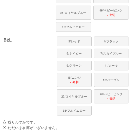
46/ベビーピンク
25/ロイヤルブルー
× 売切
68/フルイエロー
B2L
3/レッド
4/ブラック
5/ネイビー
7/スカイブルー
9/グリーン
11/カーキ
15/エンジ
16/パープル
× 売切
46/ベビーピンク
25/ロイヤルブルー
× 売切
68/フルイエロー
△
残りわずかです。
✕
ただいま在庫がございません。