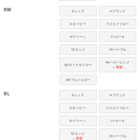
●伸縮性（5段階）：4
●厚さ（5段階）：2
BM
3/レッド
4/ブラック
●お手入れ：手洗い又は、裏返し洗濯ネットを使用。
ファスナー・ボタン・面テープがある商品は、しっかり止めた状態で洗濯を
5/ネイビー
7/スカイブルー
してください。
■ 対象犬種
9/グリーン
11/カーキ
ゴールデンレトリバー、ダルメシアン、ラブラドールレトリバー、ボーダー
15/エンジ
16/パープル
コリー、ハスキー、ジャーマンシェパード、スタンダードプードル など
46/ベビーピンク
■ よくあるご質問
25/ロイヤルブルー
× 売切
Q. つなぎ・Tシャツ・ワンピースはどう選べばいい？
68/フルイエロー
A. つなぎは全身を覆って体温調整しやすく、Tシャツは手軽な普段使いに、
ワンピースはおしゃれを楽しみたい日に。シーンとお好みでお選びくださ
い。
BL
3/レッド
4/ブラック
Q. 家族や多頭でおそろいにできますか？
5/ネイビー
7/スカイブルー
A. 同じデザインを小型犬から大型犬・猫まで幅広いサイズで展開。体格差が
あっても、ご家族みんなでおそろいコーデを楽しめます。
9/グリーン
11/カーキ
フルオブビガーは、犬や猫の習性と動きを研究し、毎日に寄り添うウエアを
15/エンジ
16/パープル
届けています。愛犬・愛猫の心地よい毎日を、これからも支えていきます。
× 売切