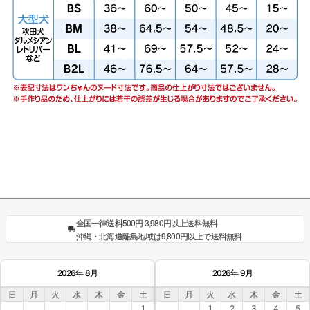
全国一律送料500円 3,980円以上送料無料
沖縄・北海道離島地域は9,800円以上で送料無料
2026年 8月
2026年 9月
日
月
火
水
木
金
土
日
月
火
水
木
金
土
1
1
2
3
4
5