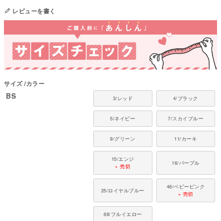
【多機能ハイブリッド素材】
レビューを書く
吸湿速乾・消臭抗菌・UV対応をそなえ、湿気で冷却・保温する高機能素材で
す。
【温度差をやわらげる素材】
季節や室内外の温度差に合わせて、体温の変化をサポートします。
【抗菌・防臭加工】
汗や雑菌の繁殖を抑え、気になるニオイをやわらげます。
【全身を包む四つ足タイプ】
首から胸・背中・四肢までしっかりカバー
サイズ
カラー
【大体型にも対応しやすい設計】
BS
3/レッド
4/ブラック
丈感を考慮し、胴長シルエットにも合わせやすい。
■ 素材・機能について
5/ネイビー
7/スカイブルー
・優れた吸湿速乾性でムレを防ぎます
9/グリーン
11/カーキ
・消臭・抗菌加工で雑菌の繁殖やニオイを抑えます
・肌と同じ弱酸性のpH水準をキープするコントロール機能
15/エンジ
・静電気の発生を抑える帯電防止機能
16/パープル
× 売切
・紫外線をカットするUV対応素材
・暑い時は湿気を逃がして冷却、寒い時は湿気を吸収して保温するハイブリ
46/ベビーピンク
ッド素材
25/ロイヤルブルー
× 売切
●本体：クール・デ・ホットエクス(ポリエステル100%)
68/フルイエロー
●日本製：MADE IN JAPAN