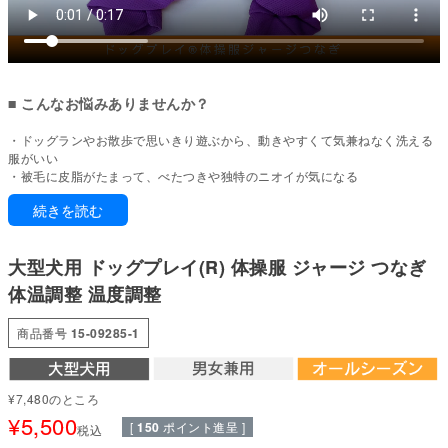
■ こんなお悩みありませんか？
・ドッグランやお散歩で思いきり遊ぶから、動きやすくて気兼ねなく洗える
服がいい
・被毛に皮脂がたまって、べたつきや独特のニオイが気になる
・抜け毛対策など日常的に使える扱いやすいウエアが欲しい
続きを読む
・大型犬に合うサイズのウエアが見つからない
お気に入りの色を見つけて、ジャージ部へ入らないかい？
大型犬用 ドッグプレイ(R) 体操服 ジャージ つなぎ
ジャージ部にようこそ。サイドラインが効いた部活スタイルが、いつものお
体温調整 温度調整
出かけをもっと楽しく。お気に入りの色を選べば、ご家族みんなでおそろい
コーデも楽しめます。動きやすさと機能性にこだわった素材だから、お散歩
商品番号
15-09285-1
もドッグランも思いきり。ダックス・小型犬から大型犬、猫まで、幅広い子
に着せられる一枚です。
通年使える素材感で、毎日のケアや抜け毛対策まで日常的に幅広く活躍しま
す。
¥
7,480
のところ
¥
5,500
[
150
ポイント進呈 ]
■ 本製品の特徴
税込