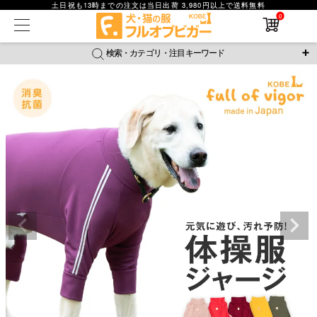
土日祝も13時までの注文は当日出荷 3,980円以上で送料無料
0
在庫なし商品
在庫なし商品を表示しない
検索・カテゴリ・注目キーワード
商品番号
＼注目ワード／
ジャージ
防蚊
腹巻
撥水レイン
ラッシュガード
並び順
接触冷感
おそろコーデ
背中開きアイテム
新着順
新作アイテム
価格が安い順
価格が高い順
レビュー数順
返品・交換について
ご利用ガイド
検索
詳細検索