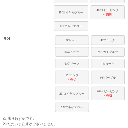
46/ベビーピンク
25/ロイヤルブルー
× 売切
68/フルイエロー
B2L
3/レッド
4/ブラック
5/ネイビー
7/スカイブルー
9/グリーン
11/カーキ
15/エンジ
16/パープル
× 売切
46/ベビーピンク
25/ロイヤルブルー
× 売切
68/フルイエロー
△
残りわずかです。
✕
ただいま在庫がございません。