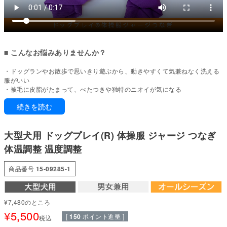
■ こんなお悩みありませんか？
・ドッグランやお散歩で思いきり遊ぶから、動きやすくて気兼ねなく洗える
服がいい
・被毛に皮脂がたまって、べたつきや独特のニオイが気になる
・抜け毛対策など日常的に使える扱いやすいウエアが欲しい
続きを読む
・大型犬に合うサイズのウエアが見つからない
お気に入りの色を見つけて、ジャージ部へ入らないかい？
大型犬用 ドッグプレイ(R) 体操服 ジャージ つなぎ
ジャージ部にようこそ。サイドラインが効いた部活スタイルが、いつものお
体温調整 温度調整
出かけをもっと楽しく。お気に入りの色を選べば、ご家族みんなでおそろい
コーデも楽しめます。動きやすさと機能性にこだわった素材だから、お散歩
商品番号
15-09285-1
もドッグランも思いきり。ダックス・小型犬から大型犬、猫まで、幅広い子
に着せられる一枚です。
通年使える素材感で、毎日のケアや抜け毛対策まで日常的に幅広く活躍しま
す。
¥
7,480
のところ
¥
5,500
[
150
ポイント進呈 ]
■ 本製品の特徴
税込