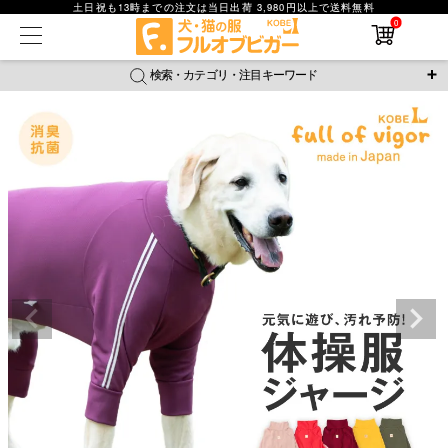
土日祝も13時までの注文は当日出荷 3,980円以上で送料無料
0
在庫なし商品
在庫なし商品を表示しない
検索・カテゴリ・注目キーワード
商品番号
＼注目ワード／
ジャージ
防蚊
腹巻
撥水レイン
ラッシュガード
並び順
接触冷感
おそろコーデ
背中開きアイテム
新着順
新作アイテム
価格が安い順
価格が高い順
レビュー数順
返品・交換について
ご利用ガイド
検索
詳細検索