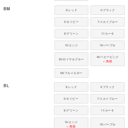
●伸縮性（5段階）：4
●厚さ（5段階）：2
BM
3/レッド
4/ブラック
●お手入れ：手洗い又は、裏返し洗濯ネットを使用。
ファスナー・ボタン・面テープがある商品は、しっかり止めた状態で洗濯を
5/ネイビー
7/スカイブルー
してください。
■ 対象犬種
9/グリーン
11/カーキ
ゴールデンレトリバー、ダルメシアン、ラブラドールレトリバー、ボーダー
15/エンジ
16/パープル
コリー、ハスキー、ジャーマンシェパード、スタンダードプードル など
46/ベビーピンク
■ よくあるご質問
25/ロイヤルブルー
× 売切
Q. つなぎ・Tシャツ・ワンピースはどう選べばいい？
68/フルイエロー
A. つなぎは全身を覆って体温調整しやすく、Tシャツは手軽な普段使いに、
ワンピースはおしゃれを楽しみたい日に。シーンとお好みでお選びくださ
い。
BL
3/レッド
4/ブラック
Q. 家族や多頭でおそろいにできますか？
5/ネイビー
7/スカイブルー
A. 同じデザインを小型犬から大型犬・猫まで幅広いサイズで展開。体格差が
あっても、ご家族みんなでおそろいコーデを楽しめます。
9/グリーン
11/カーキ
フルオブビガーは、犬や猫の習性と動きを研究し、毎日に寄り添うウエアを
15/エンジ
16/パープル
届けています。愛犬・愛猫の心地よい毎日を、これからも支えていきます。
× 売切