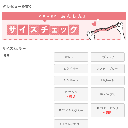
【多機能ハイブリッド素材】
レビューを書く
吸湿速乾・消臭抗菌・UV対応をそなえ、湿気で冷却・保温する高機能素材で
す。
【温度差をやわらげる素材】
季節や室内外の温度差に合わせて、体温の変化をサポートします。
【抗菌・防臭加工】
汗や雑菌の繁殖を抑え、気になるニオイをやわらげます。
【全身を包む四つ足タイプ】
首から胸・背中・四肢までしっかりカバー
サイズ
カラー
【大体型にも対応しやすい設計】
BS
3/レッド
4/ブラック
丈感を考慮し、胴長シルエットにも合わせやすい。
■ 素材・機能について
5/ネイビー
7/スカイブルー
・優れた吸湿速乾性でムレを防ぎます
9/グリーン
11/カーキ
・消臭・抗菌加工で雑菌の繁殖やニオイを抑えます
・肌と同じ弱酸性のpH水準をキープするコントロール機能
15/エンジ
・静電気の発生を抑える帯電防止機能
16/パープル
× 売切
・紫外線をカットするUV対応素材
・暑い時は湿気を逃がして冷却、寒い時は湿気を吸収して保温するハイブリ
46/ベビーピンク
ッド素材
25/ロイヤルブルー
× 売切
●本体：クール・デ・ホットエクス(ポリエステル100%)
68/フルイエロー
●日本製：MADE IN JAPAN