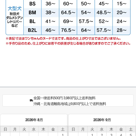
全国一律送料500円 3,980円以上送料無料
沖縄・北海道離島地域は9,800円以上で送料無料
2026年 8月
2026年 9月
日
月
火
水
木
金
土
日
月
火
水
木
金
土
1
1
2
3
4
5