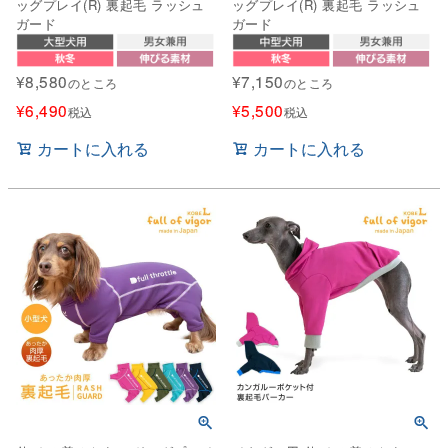
ッグプレイ(R) 裏起毛 ラッシュ
ッグプレイ(R) 裏起毛 ラッシュ
ガード
ガード
¥
8,580
¥
7,150
のところ
のところ
¥
6,490
¥
5,500
税込
税込
カートに入れる
カートに入れる