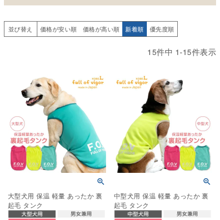
並び替え
価格が安い順
価格が高い順
新着順
優先度順
15
件中
1
-
15
件表示
大型犬用 保温 軽量 あったか 裏
中型犬用 保温 軽量 あったか 裏
起毛 タンク
起毛 タンク