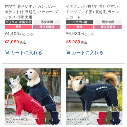
伸びて 着せやすい カンガルー
イタグレ用 伸びて 着せやすい
ポケット付 裏起毛 パーカー ダ
ドッグプレイ(R) 裏起毛 ラッシ
ックス 小型犬用
ュガード
¥
4,400
¥
6,930
のところ
のところ
¥
3,080
¥
5,280
税込
税込
カートに入れる
カートに入れる