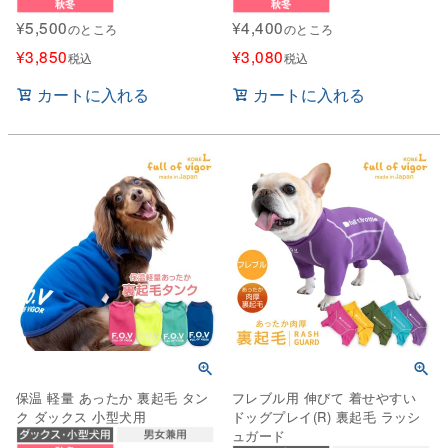
¥
5,500
¥
4,400
のところ
のところ
¥
3,850
¥
3,080
税込
税込
カートに入れる
カートに入れる
保温 軽量 あったか 裏起毛 タン
フレブル用 伸びて 着せやすい
ク ダックス 小型犬用
ドッグプレイ(R) 裏起毛 ラッシ
ュガード