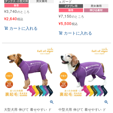
ュガード
¥
3,740
のところ
¥
7,150
のところ
¥
2,640
税込
¥
5,500
税込
カートに入れる
カートに入れる
大型犬用 伸びて 着せやすい ド
中型犬用 伸びて 着せやすい ド