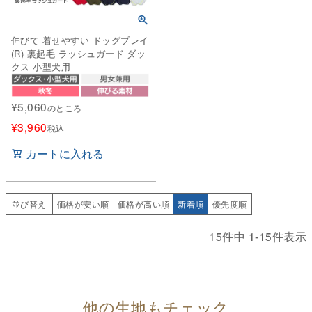
伸びて 着せやすい ドッグプレイ
(R) 裏起毛 ラッシュガード ダッ
クス 小型犬用
¥
5,060
のところ
¥
3,960
税込
カートに入れる
並び替え
価格が安い順
価格が高い順
新着順
優先度順
15
件中
1
-
15
件表示
他の生地もチェック