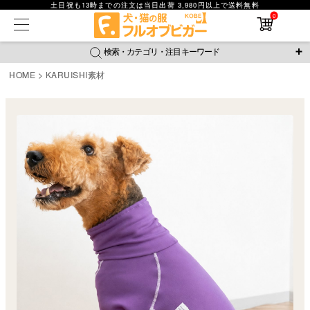
土日祝も13時までの注文は当日出荷 3,980円以上で送料無料
在庫なし商品
0
在庫なし商品を表示しない
検索・カテゴリ・注目キーワード
商品番号
HOME
KARUISHI素材
＼注目ワード／
並び順
ジャージ
防蚊
腹巻
撥水レイン
ラッシュガード
新着順
接触冷感
おそろコーデ
背中開きアイテム
価格が安い順
価格が高い順
新作アイテム
レビュー数順
返品・交換について
ご利用ガイド
検索