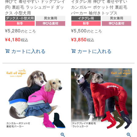
伸びて 着せやすい ドッグプレイ
イタグレ用 伸びて 着せやすい
(R) 裏起毛 ラッシュガード ダッ
カンガルー ポケット付 裏起毛
クス 小型犬用
パーカー 袖付きトップス
¥
5,280
¥
5,500
のところ
のところ
¥
4,180
¥
3,850
税込
税込
カートに入れる
カートに入れる