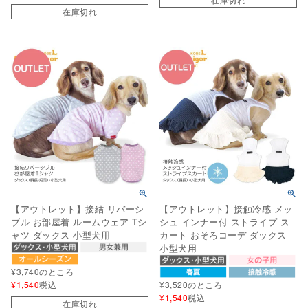
在庫切れ
【アウトレット】接結 リバーシ
【アウトレット】接触冷感 メッ
ブル お部屋着 ルームウェア Tシ
シュ インナー付 ストライプ ス
ャツ ダックス 小型犬用
カート おそろコーデ ダックス
小型犬用
¥
3,740
のところ
¥
1,540
税込
¥
3,520
のところ
¥
1,540
税込
在庫切れ