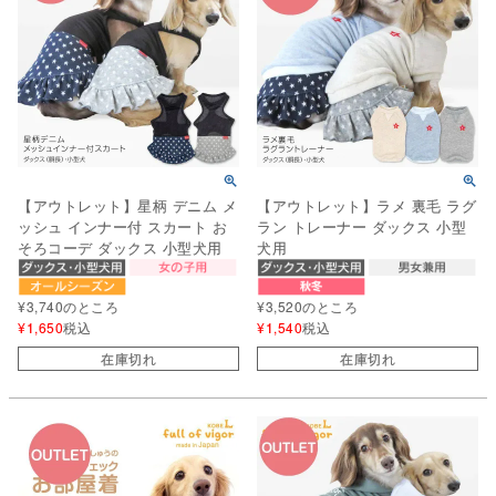
【アウトレット】星柄 デニム メ
【アウトレット】ラメ 裏毛 ラグ
ッシュ インナー付 スカート お
ラン トレーナー ダックス 小型
そろコーデ ダックス 小型犬用
犬用
¥
3,740
のところ
¥
3,520
のところ
¥
1,650
税込
¥
1,540
税込
在庫切れ
在庫切れ