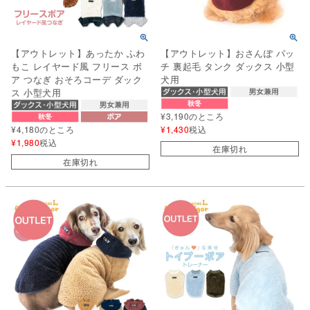
【アウトレット】あったか ふわ
【アウトレット】おさんぽ パッ
もこ レイヤード風 フリース ボ
チ 裏起毛 タンク ダックス 小型
ア つなぎ おそろコーデ ダック
犬用
ス 小型犬用
¥
3,190
のところ
¥
4,180
のところ
¥
1,430
税込
¥
1,980
税込
在庫切れ
在庫切れ