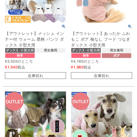
【アウトレット】メッシュ イン
【アウトレット】あったか ふわ
ナー付 ウォーム 星柄 パンツ ダ
もこ ボア 袖なし フード つなぎ
ックス 小型犬用
ダックス 小型犬用
¥
3,520
のところ
¥
4,180
のところ
¥
1,540
税込
¥
1,980
税込
在庫切れ
在庫切れ