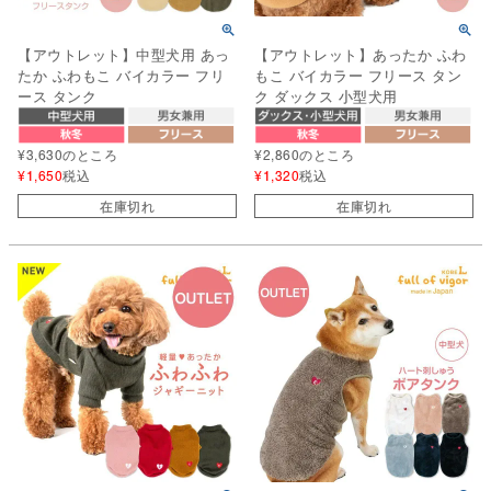
【アウトレット】中型犬用 あっ
【アウトレット】あったか ふわ
たか ふわもこ バイカラー フリ
もこ バイカラー フリース タン
ース タンク
ク ダックス 小型犬用
¥
3,630
のところ
¥
2,860
のところ
¥
1,650
税込
¥
1,320
税込
在庫切れ
在庫切れ