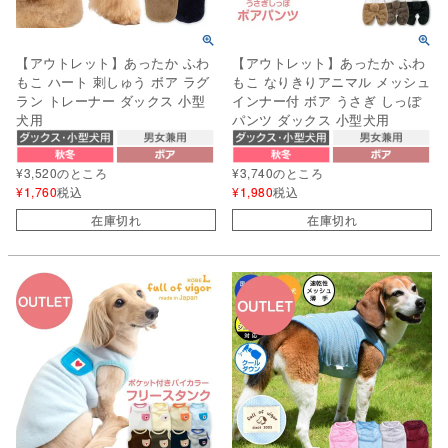
【アウトレット】あったか ふわ
【アウトレット】あったか ふわ
もこ ハート 刺しゅう ボア ラグ
もこ なりきりアニマル メッシュ
ラン トレーナー ダックス 小型
インナー付 ボア うさぎ しっぽ
犬用
パンツ ダックス 小型犬用
¥
3,520
のところ
¥
3,740
のところ
¥
1,760
税込
¥
1,980
税込
在庫切れ
在庫切れ