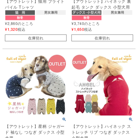
【アウトレット】猫用 ブライト
【アウトレット】ハイネック 裏
パイル Tシャツ
起毛 タンク ダックス 小型犬用
¥
2,860
のところ
¥
3,740
のところ
¥
1,320
税込
¥
1,650
税込
在庫切れ
在庫切れ
【アウトレット】星柄 ジャガー
【アウトレット】ハイネック ス
ド 袖なし つなぎ ダックス 小型
トレッチ リブ つなぎ ダックス
犬用
小型犬用