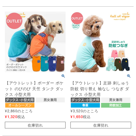
【アウトレット】ボーダー ポケ
【アウトレット】足跡 刺しゅう
ット のびのび 天竺 タンク ダッ
防蚊 切り替え 袖なし つなぎ ダ
クス 小型犬用
ックス 小型犬用
¥
2,860
のところ
¥
3,520
のところ
¥
1,320
税込
¥
1,650
税込
在庫切れ
在庫切れ