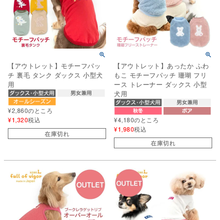
【アウトレット】モチーフパッ
【アウトレット】あったか ふわ
チ 裏毛 タンク ダックス 小型犬
もこ モチーフパッチ 珊瑚 フリ
用
ース トレーナー ダックス 小型
犬用
¥
2,860
のところ
¥
1,320
税込
¥
4,180
のところ
¥
1,980
税込
在庫切れ
在庫切れ