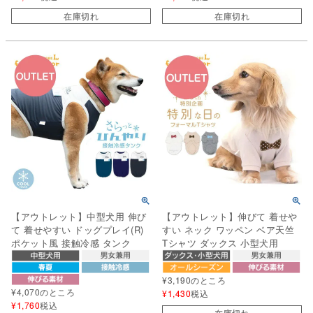
在庫切れ
在庫切れ
【アウトレット】中型犬用 伸び
【アウトレット】伸びて 着せや
て 着せやすい ドッグプレイ(R)
すい ネック ワッペン ベア天竺
ポケット風 接触冷感 タンク
Tシャツ ダックス 小型犬用
¥
3,190
のところ
¥
4,070
のところ
¥
1,430
税込
¥
1,760
税込
在庫切れ