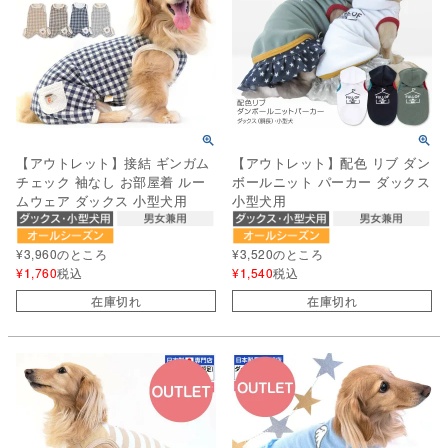
【アウトレット】接結 ギンガム
【アウトレット】配色 リブ ダン
チェック 袖なし お部屋着 ルー
ボールニット パーカー ダックス
ムウェア ダックス 小型犬用
小型犬用
¥
3,960
のところ
¥
3,520
のところ
¥
1,760
税込
¥
1,540
税込
在庫切れ
在庫切れ