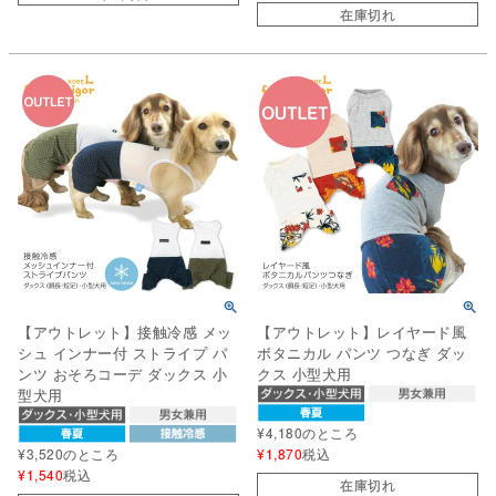
在庫切れ
【アウトレット】接触冷感 メッ
【アウトレット】レイヤード風
シュ インナー付 ストライプ パ
ボタニカル パンツ つなぎ ダッ
ンツ おそろコーデ ダックス 小
クス 小型犬用
型犬用
¥
4,180
のところ
¥
3,520
のところ
¥
1,870
税込
¥
1,540
税込
在庫切れ