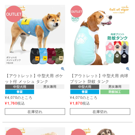
【アウトレット】中型犬用 ポケ
【アウトレット】中型犬用 肉球
ット付 メッシュ タンク
プリント 防蚊 タンク
¥
4,070
のところ
¥
4,070
のところ
¥
1,760
税込
¥
1,870
税込
在庫切れ
在庫切れ