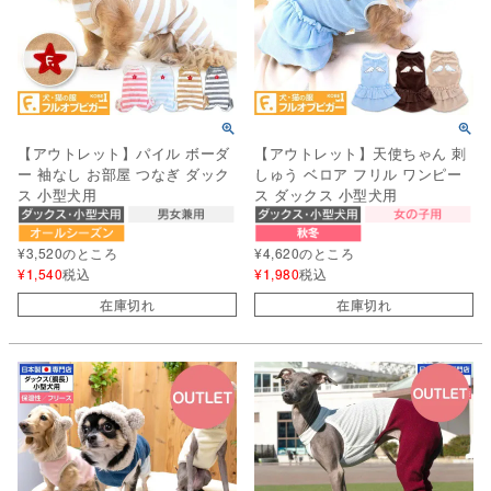
【アウトレット】パイル ボーダ
【アウトレット】天使ちゃん 刺
ー 袖なし お部屋 つなぎ ダック
しゅう ベロア フリル ワンピー
ス 小型犬用
ス ダックス 小型犬用
¥
3,520
のところ
¥
4,620
のところ
¥
1,540
税込
¥
1,980
税込
在庫切れ
在庫切れ