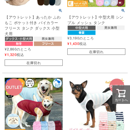
【アウトレット】あったか ふわ
【アウトレット】中型犬用 シン
もこ ポケット付き バイカラー
プル メッシュ タンク
フリース タンク ダックス 小型
犬用
¥
3,190
のところ
¥
1,430
税込
¥
2,860
のところ
在庫切れ
¥
1,320
税込
在庫切れ
カートへ