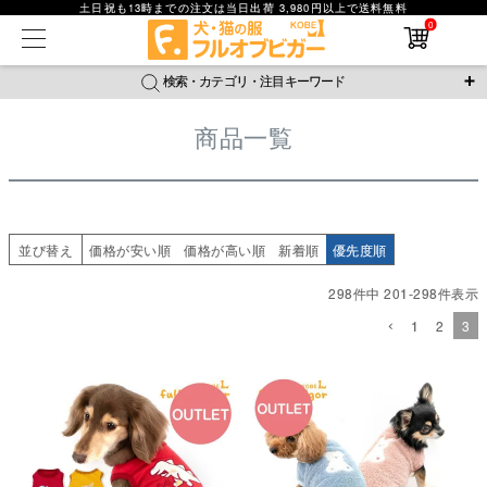
価格が安い順
土日祝も13時までの注文は当日出荷 3,980円以上で送料無料
在庫なし商品
価格が高い順
0
在庫なし商品を表示しない
優先度順
レビュー順
検索・カテゴリ・注目キーワード
キーワードヒット順
商品番号
検索
商品一覧
＼注目ワード／
並び順
ジャージ
防蚊
腹巻
撥水レイン
ラッシュガード
新着順
接触冷感
おそろコーデ
背中開きアイテム
価格が安い順
価格が高い順
新作アイテム
並び替え
価格が安い順
価格が高い順
新着順
優先度順
レビュー数順
298
件中
201
-
298
件表示
返品・交換について
ご利用ガイド
検索
1
2
3