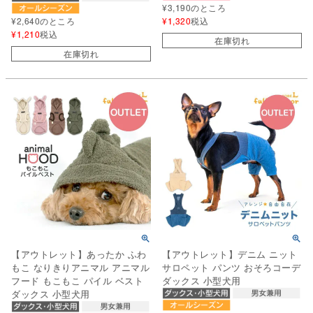
¥
3,190
のところ
¥
2,640
のところ
¥
1,320
税込
¥
1,210
税込
在庫切れ
在庫切れ
【アウトレット】あったか ふわ
【アウトレット】デニム ニット
もこ なりきりアニマル アニマル
サロペット パンツ おそろコーデ
フード もこもこ パイル ベスト
ダックス 小型犬用
ダックス 小型犬用