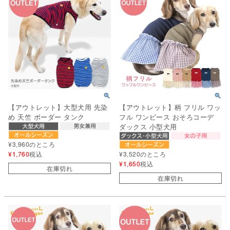
【アウトレット】大型犬用 先染
【アウトレット】柄 フリル ワッ
め 天竺 ボーダー タンク
フル ワンピース おそろコーデ
ダックス 小型犬用
¥
3,960
のところ
¥
1,760
税込
¥
3,520
のところ
¥
1,650
税込
在庫切れ
在庫切れ