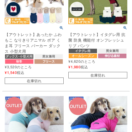
【アウトレット】あったか ふわ
【アウトレット】イタグレ用 抗
もこ なりきりアニマル ボア く
菌 防臭 機能付 オンフレッシュ
ま耳 フリース パーカー ダック
リブ パンツ
ス 小型犬用
¥
4,620
のところ
¥
3,520
のところ
¥
1,980
税込
¥
1,540
税込
在庫切れ
在庫切れ