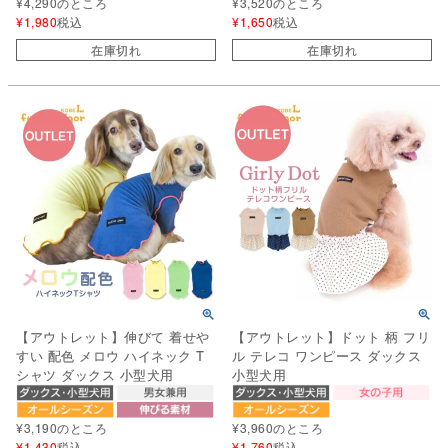
¥
4,290
のところ
¥
3,520
のところ
¥
1,980
税込
¥
1,650
税込
在庫切れ
在庫切れ
【アウトレット】伸びて 着せや
【アウトレット】ドット 柄 フリ
すい 配色 メロウ ハイネック T
ル テレコ ワンピース ダックス
シャツ ダックス 小型犬用
小型犬用
¥
3,190
のところ
¥
3,960
のところ
¥
1,430
税込
¥
1,760
税込