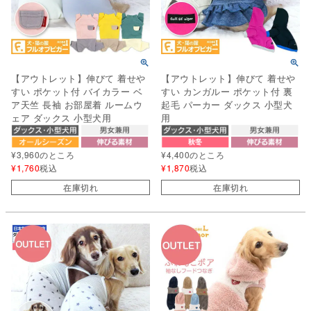
【アウトレット】伸びて 着せや
【アウトレット】伸びて 着せや
すい ポケット付 バイカラー ベ
すい カンガルー ポケット付 裏
ア天竺 長袖 お部屋着 ルームウ
起毛 パーカー ダックス 小型犬
ェア ダックス 小型犬用
用
¥
3,960
のところ
¥
4,400
のところ
¥
1,760
税込
¥
1,870
税込
在庫切れ
在庫切れ