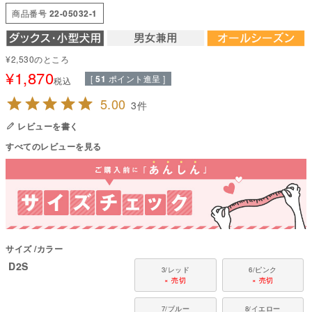
選んでいます。パイルがある事で、保温性や吸湿性が増し、パイル特有の優
商品番号
22-05032-1
しい触り心地と適度な伸縮性で、お部屋着使いや、日常使い、パジャマ、お
出かけ、お泊り、介護用など幅広くご利用いただけます。
●本体：T/C40パイル(ソフト仕上)(綿76%・ポリエステル24%)
¥
2,530
のところ
●部分使い/40スパンテレコ(綿95％・ポリウレタン5%)
¥
1,870
[
51
ポイント進呈 ]
●日本製：MADE IN JAPAN
税込
●伸縮性(5段階)：3
5.00
●厚さ(5段階)：3
3
●お洗濯について：手洗い又は、洗濯ネットを使用。アイロンは、当て布を
レビューを書く
して中温。 ファスナー・ボタン・面テープがある商品は、しっかり止めた状
態で洗濯をしてください
すべてのレビューを見る
国内の縫製工場と連携して、一つひとつ丁寧に仕上げています。心地よい着
心地をお楽しみください。
対象犬種
カニンヘン・ミニチュアダックス、ダックスフンド、シーズー、チワワ、パ
ピヨン、ポメラニアン、マルチーズ、トイプードル、ミニチュアシュナウザ
ー、ヨークシャーテリアなど
サイズ
カラー
D2S
3/レッド
6/ピンク
× 売切
× 売切
7/ブルー
8/イエロー