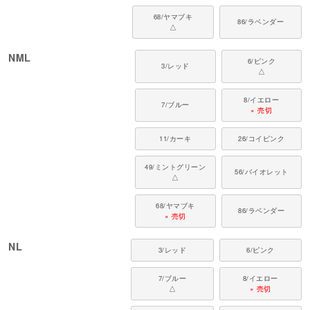
68/ヤマブキ
86/ラベンダー
△
NML
6/ピンク
3/レッド
△
8/イエロー
7/ブルー
× 売切
11/カーキ
26/コイピンク
49/ミントグリーン
56/バイオレット
△
68/ヤマブキ
86/ラベンダー
× 売切
NL
3/レッド
6/ピンク
7/ブルー
8/イエロー
△
× 売切