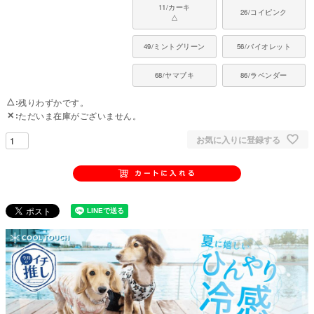
11/カーキ
26/コイピンク
△
49/ミントグリーン
56/バイオレット
68/ヤマブキ
86/ラベンダー
△
残りわずかです。
✕
ただいま在庫がございません。
お気に入りに登録する