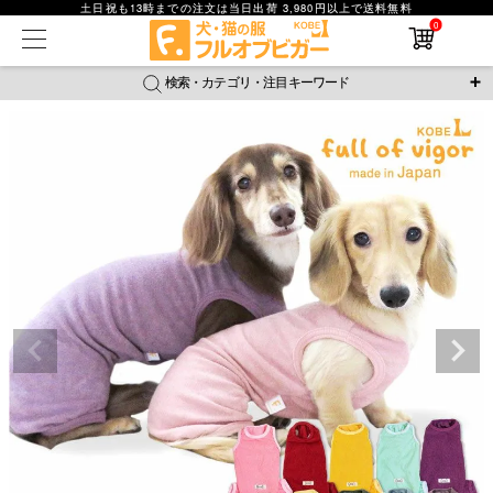
土日祝も13時までの注文は当日出荷 3,980円以上で送料無料
0
在庫なし商品
在庫なし商品を表示しない
検索・カテゴリ・注目キーワード
商品番号
＼注目ワード／
ジャージ
防蚊
腹巻
撥水レイン
ラッシュガード
並び順
接触冷感
おそろコーデ
背中開きアイテム
新着順
新作アイテム
価格が安い順
価格が高い順
レビュー数順
返品・交換について
ご利用ガイド
検索
詳細検索