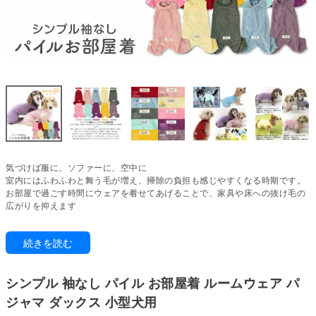
気づけば服に、ソファーに、空中に
室内にはふわふわと舞う毛が増え、掃除の負担も感じやすくなる時期です。
お部屋で過ごす時間にウェアを着せてあげることで、家具や床への抜け毛の
広がりを抑えます
優しい風合いのパイル素材を使用した、通年着用できる袖なしつなぎ。
続きを読む
程よいループの高さにより柔らかな手触りで、優しい着心地。
寒がりワンちゃんの保温やクーラー対策、抜け毛対策に。着やすい袖なしタ
イプなので、ウエア初心者・シニアの子にも快適に。
シンプル 袖なし パイル お部屋着 ルームウェア パ
皮膚保護・舐め対策のケアウエアとしてもご使用いただけます。
ジャマ ダックス 小型犬用
動きやすく、締めつけのない着用感を保つために伸縮性にこだわった素材を